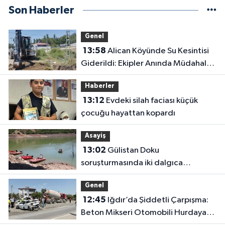
Son Haberler
Genel
13:58
Alican Köyünde Su Kesintisi
Giderildi: Ekipler Anında Müdahale
Etti
Haberler
13:12
Evdeki silah faciası küçük
çocuğu hayattan kopardı
Asayiş
13:02
Gülistan Doku
soruşturmasında iki dalgıca
tutuklama
Genel
12:45
Iğdır’da Şiddetli Çarpışma:
Beton Mikseri Otomobili Hurdaya