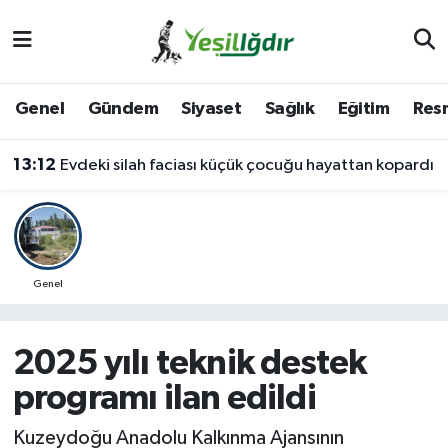
Iğdır Nöbetçi Eczaneler
Genel
Gündem
Siyaset
Sağlık
Eğitim
Resm
Iğdır Hava Durumu
13:12
Evdeki silah faciası küçük çocuğu hayattan kopardı
İğdir Namaz Vakitleri
Iğdır Trafik Yoğunluk Haritası
Süper Lig Puan Durumu ve Fikstür
Genel
Tüm Manşetler
2025 yılı teknik destek
Son Dakika Haberleri
programı ilan edildi
Haber Arşivi
Kuzeydoğu Anadolu Kalkınma Ajansının