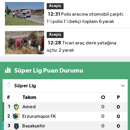
Çevirdi (4 Yaralı)
Asayiş
12:31
Polis aracına otomobil çarptı:
1'i polis 1'i bekçi toplam 6 yaralı
Asayiş
12:28
Ticari araç dere yatağına
uçtu: 2 yaralı
Süper Lig Puan Durumu
Süper Lig
#
Takım
O
P
1
Amed
0
0
2
Erzurumspor FK
0
0
3
Başakşehir
0
0