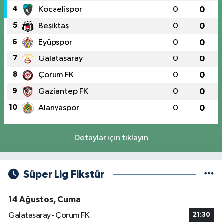
4
Kocaelispor
0
0
5
Beşiktaş
0
0
6
Eyüpspor
0
0
7
Galatasaray
0
0
8
Çorum FK
0
0
9
Gaziantep FK
0
0
10
Alanyaspor
0
0
Detaylar için tıklayın
Süper Lig Fikstür
14 Ağustos, Cuma
Galatasaray - Çorum FK
21:30