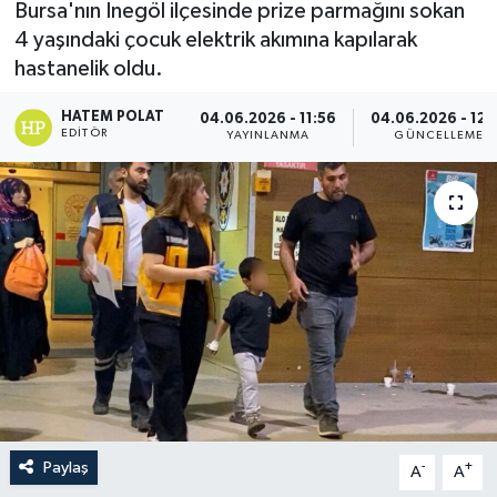
Bursa'nın İnegöl ilçesinde prize parmağını sokan
4 yaşındaki çocuk elektrik akımına kapılarak
hastanelik oldu.
HATEM POLAT
04.06.2026 - 11:56
04.06.2026 - 12:
EDITÖR
YAYINLANMA
GÜNCELLEME
Paylaş
-
+
A
A