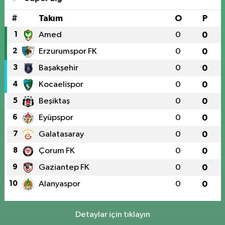
#
Takım
O
P
1
Amed
0
0
2
Erzurumspor FK
0
0
3
Başakşehir
0
0
4
Kocaelispor
0
0
5
Beşiktaş
0
0
6
Eyüpspor
0
0
7
Galatasaray
0
0
8
Çorum FK
0
0
9
Gaziantep FK
0
0
10
Alanyaspor
0
0
Detaylar için tıklayın