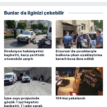
Bunlar da ilginizi çekebilir
Direksiyon hakimiyetini
Erzurum'da çocuklarıyla
kaybetti, karşı şeritteki
balkona çıkan uzaklaştırma
otomobile çarptı
kararlı koca ikna edildi
İçme suyu projesinde
104 kişi yakalandı
göçük: 1 işçi hayatını
kaybetti, 1'i ağır yaralı