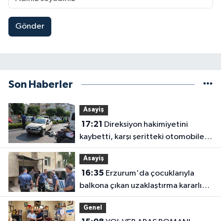
Gönder
Son Haberler
Asayiş
17:21
Direksiyon hakimiyetini
kaybetti, karşı şeritteki otomobile
çarptı
Asayiş
16:35
Erzurum'da çocuklarıyla
balkona çıkan uzaklaştırma kararlı
koca ikna edildi
Genel