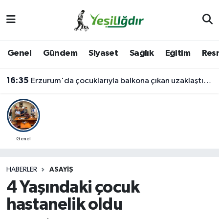
Iğdır Nöbetçi Eczaneler
Genel
Gündem
Siyaset
Sağlık
Eğitim
Resm
Iğdır Hava Durumu
16:35
Erzurum'da çocuklarıyla balkona çıkan uzaklaştırma kararlı koca ikna edildi
İğdir Namaz Vakitleri
Iğdır Trafik Yoğunluk Haritası
Süper Lig Puan Durumu ve Fikstür
Genel
Tüm Manşetler
HABERLER
ASAYIŞ
4 Yaşındaki çocuk
Son Dakika Haberleri
hastanelik oldu
Haber Arşivi