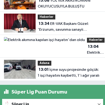
15:08
YOL VER ARAS ROMANI
OKUYUCUSUYLA BULUŞTU
Haberler
13:34
ER-VAK Başkanı Güzel:
'Erzurum, savunma sanayii
ekosistemine daha güçlü şekilde
Haberler
dâhil edilmeli'
13:04
Elektrik
akımına
Adana
kapılan işç
13:01
İçme suyu projesinde göçük:
hayatın'd
1 işçi hayatını kaybetti, 1'i ağır yaralı
oldu
Süper Lig Puan Durumu
Süper Lig