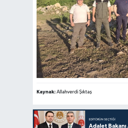
Kaynak:
Allahverdi Şıktaş
EDITÖRÜN SEÇTIĞI
Adalet Bakanı 