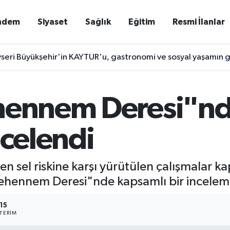
ndem
Siyaset
Sağlık
Eğitim
Resmi İlanlar
seri Büyükşehir'in KAYTUR'u, gastronomi ve sosyal yaşamın g
ehennem Deresi"nd
ncelendi
 eden sel riskine karşı yürütülen çalışmala
 Cehennem Deresi"nde kapsamlı bir inceleme
15
TERIM