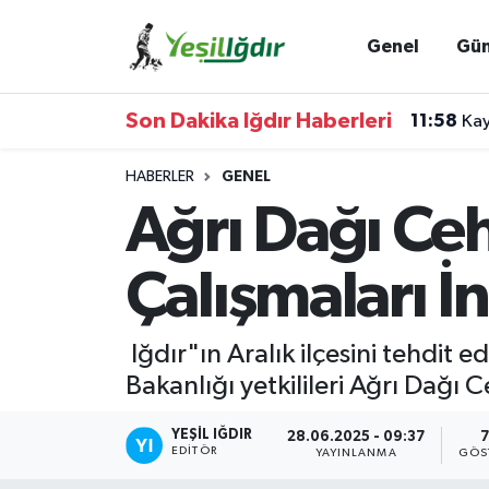
Genel
Gü
Iğdır Nöbetçi Eczaneler
Son Dakika Iğdır Haberleri
11:58
Kay
Iğdır Hava Durumu
HABERLER
GENEL
İğdir Namaz Vakitleri
Ağrı Dağı C
Iğdır Trafik Yoğunluk Haritası
Çalışmaları İ
Süper Lig Puan Durumu ve Fikstür
Iğdır"ın Aralık ilçesini tehdit
Tüm Manşetler
Bakanlığı yetkilileri Ağrı Dağı
Son Dakika Haberleri
YEŞIL IĞDIR
28.06.2025 - 09:37
7
EDITÖR
YAYINLANMA
GÖS
Haber Arşivi