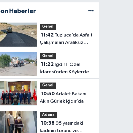
Son Haberler
Genel
11:42
Tuzluca’da Asfalt
Çalışmaları Aralıksız
Sürüyor: 1.700 Metrelik
Genel
Kısım Tamamlandı
11:22
Iğdır İl Özel
İdaresi’nden Köylerde
Temizlik Seferberliği:
Genel
“Daha Yaşanabilir Çevre
10:50
Adalet Bakanı
İçin Sahadayız”
Akın Gürlek Iğdır’da
Adana
10:38
95 yaşındaki
kadının torunu ve