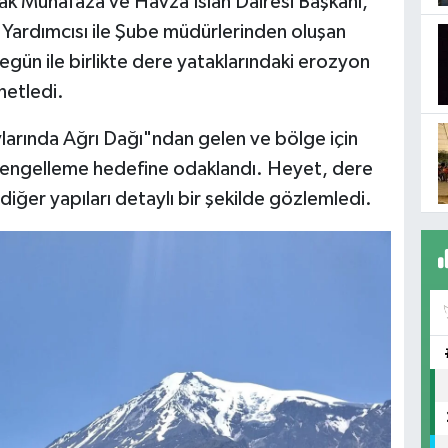
 Muhafaza ve Havza Islah Dairesi Başkanı,
Yardımcısı ile Şube müdürlerinden oluşan
ün ile birlikte dere yataklarındaki erozyon
netledi.
aylarında Ağrı Dağı"ndan gelen ve bölge için
ını engelleme hedefine odaklandı. Heyet, dere
diğer yapıları detaylı bir şekilde gözlemledi.