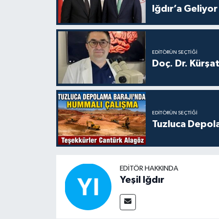
Iğdır’a Geliyor
EDITÖRÜN SEÇTIĞI
Doç. Dr. Kürşa
EDITÖRÜN SEÇTIĞI
Tuzluca Depol
EDITÖR HAKKINDA
Yeşil Iğdır