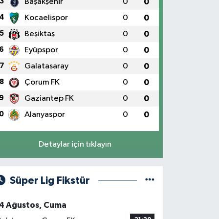
3
Başakşehir
0
0
4
Kocaelispor
0
0
5
Beşiktaş
0
0
6
Eyüpspor
0
0
7
Galatasaray
0
0
8
Çorum FK
0
0
9
Gaziantep FK
0
0
0
Alanyaspor
0
0
Detaylar için tıklayın
Süper Lig Fikstür
4 Ağustos, Cuma