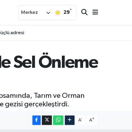
°
29
Merkez
üçlü adresi
e Sel Önleme
r kapsamında, Tarım ve Orman
 gezisi gerçekleştirdi.
-
+
A
A