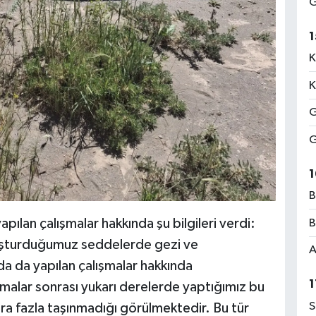
G
1
K
K
G
G
1
B
lan çalışmalar hakkında şu bilgileri verdi:
B
şturduğumuz seddelerde gezi ve
A
 da yapılan çalışmalar hakkında
1
şmalar sonrası yukarı derelerde yaptığımız bu
S
ra fazla taşınmadığı görülmektedir. Bu tür