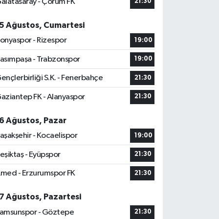
alatasaray - Çorum FK
21:30
5 Ağustos, Cumartesi
onyaspor - Rizespor
19:00
asımpaşa - Trabzonspor
19:00
ençlerbirliği S.K. - Fenerbahçe
21:30
aziantep FK - Alanyaspor
21:30
6 Ağustos, Pazar
aşakşehir - Kocaelispor
19:00
eşiktaş - Eyüpspor
21:30
med - Erzurumspor FK
21:30
7 Ağustos, Pazartesi
amsunspor - Göztepe
21:30