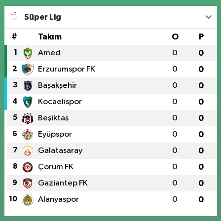
Süper Lig
#
Takım
O
P
1
Amed
0
0
2
Erzurumspor FK
0
0
3
Başakşehir
0
0
4
Kocaelispor
0
0
5
Beşiktaş
0
0
6
Eyüpspor
0
0
7
Galatasaray
0
0
8
Çorum FK
0
0
9
Gaziantep FK
0
0
10
Alanyaspor
0
0