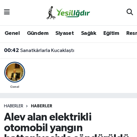
Iğdır Nöbetçi Eczaneler
Genel
Gündem
Siyaset
Sağlık
Eğitim
Resm
Iğdır Hava Durumu
00:42
Sanatkârlarla Kucaklaştı
İğdir Namaz Vakitleri
Iğdır Trafik Yoğunluk Haritası
Süper Lig Puan Durumu ve Fikstür
Genel
Tüm Manşetler
HABERLER
HABERLER
Alev alan elektrikli
Son Dakika Haberleri
otomobil yangın
Haber Arşivi