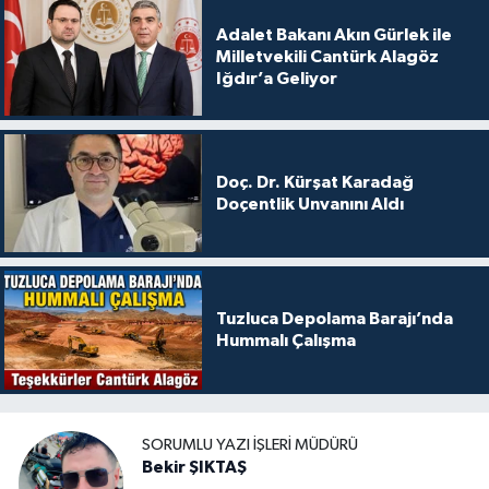
Adalet Bakanı Akın Gürlek ile
Milletvekili Cantürk Alagöz
Iğdır’a Geliyor
Doç. Dr. Kürşat Karadağ
Doçentlik Unvanını Aldı
Tuzluca Depolama Barajı’nda
Hummalı Çalışma
SORUMLU YAZI İŞLERI MÜDÜRÜ
Bekir ŞIKTAŞ