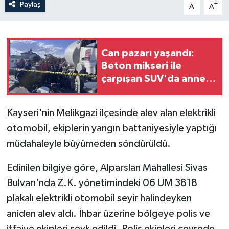
Paylaş
-
+
A
A
Can pazarı yaşandı:
Beton mikseri ile
çarpışan SUV'da anne
ve kızları ağır yaralandı
Kayseri'nin Melikgazi ilçesinde alev alan elektrikli
otomobil, ekiplerin yangın battaniyesiyle yaptığı
müdahaleyle büyümeden söndürüldü.
Edinilen bilgiye göre, Alparslan Mahallesi Sivas
Bulvarı'nda Z.K. yönetimindeki 06 UM 3818
plakalı elektrikli otomobil seyir halindeyken
aniden alev aldı. İhbar üzerine bölgeye polis ve
itfaiye ekipleri sevk edildi. Polis ekipleri çevrede