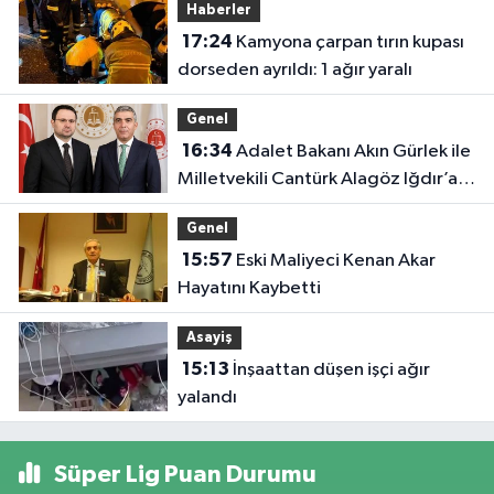
Haberler
17:24
Kamyona çarpan tırın kupası
dorseden ayrıldı: 1 ağır yaralı
Genel
16:34
Adalet Bakanı Akın Gürlek ile
Milletvekili Cantürk Alagöz Iğdır’a
Geliyor
Genel
15:57
Eski Maliyeci Kenan Akar
Hayatını Kaybetti
Asayiş
15:13
İnşaattan düşen işçi ağır
yalandı
Süper Lig Puan Durumu