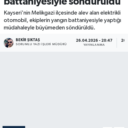
battaniyesiyle söndürüldü
Kayseri'nin Melikgazi ilçesinde alev alan elektrikli
otomobil, ekiplerin yangın battaniyesiyle yaptığı
müdahaleyle büyümeden söndürüldü.
BEKIR ŞIKTAŞ
26.04.2026 - 20:47
26.
SORUMLU YAZI İŞLERI MÜDÜRÜ
YAYINLANMA