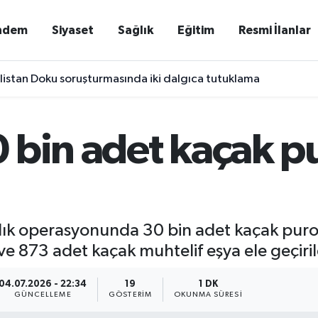
ndem
Siyaset
Sağlık
Eğitim
Resmi İlanlar
listan Doku soruşturmasında iki dalgıca tutuklama
 bin adet kaçak pu
ık operasyonunda 30 bin adet kaçak puro,
e 873 adet kaçak muhtelif eşya ele geçiril
04.07.2026 - 22:34
19
1 DK
GÜNCELLEME
GÖSTERIM
OKUNMA SÜRESI