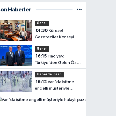
Son Haberler
Genel
01:30
Küresel
Gazeteciler Konseyi
Başkanı Mehmet Ali
Genel
Dim’den Gazetemize
16:15
Hacıyev:
Ziyaret
Türkiye’den Gelen Öz
Evine Gelir
Haberde insan
16:12
Van'da işitme
engelli müşteriyle
halaylı pazarlık
gülümsetti