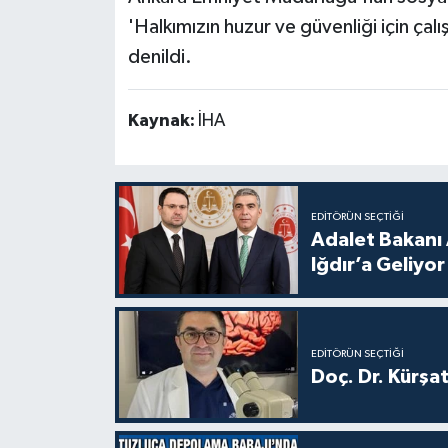
'Halkımızın huzur ve güvenliği için çal
denildi.
Kaynak:
İHA
EDITÖRÜN SEÇTIĞI
Adalet Bakanı 
Iğdır’a Geliyor
EDITÖRÜN SEÇTIĞI
Doç. Dr. Kürşa