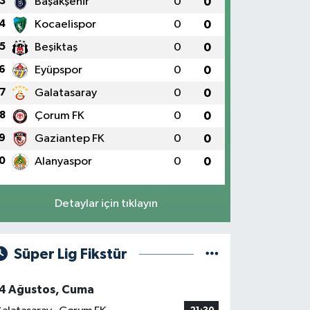
3
Başakşehir
0
0
4
Kocaelispor
0
0
5
Beşiktaş
0
0
6
Eyüpspor
0
0
7
Galatasaray
0
0
8
Çorum FK
0
0
9
Gaziantep FK
0
0
0
Alanyaspor
0
0
Detaylar için tıklayın
Süper Lig Fikstür
4 Ağustos, Cuma