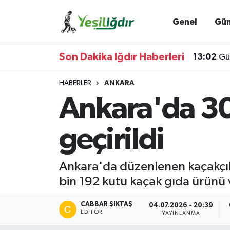
Genel
Gü
Iğdır Nöbetçi Eczaneler
Son Dakika Iğdır Haberleri
13:02
Gü
Iğdır Hava Durumu
HABERLER
ANKARA
İğdir Namaz Vakitleri
Ankara'da 30
Iğdır Trafik Yoğunluk Haritası
geçirildi
Süper Lig Puan Durumu ve Fikstür
Ankara'da düzenlenen kaçakçıl
Tüm Manşetler
bin 192 kutu kaçak gıda ürünü v
Son Dakika Haberleri
CABBAR ŞIKTAŞ
04.07.2026 - 20:39
EDITÖR
YAYINLANMA
Haber Arşivi