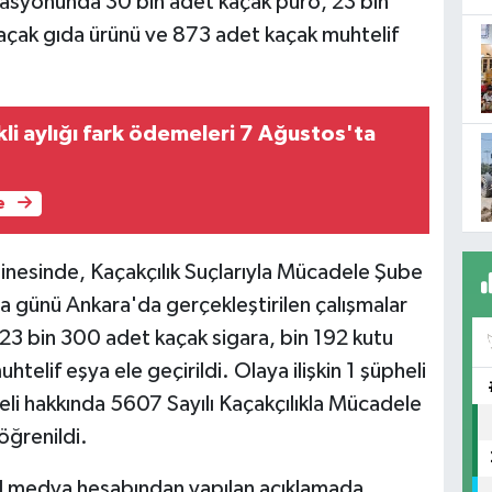
asyonunda 30 bin adet kaçak puro, 23 bin
açak gıda ürünü ve 873 adet kaçak muhtelif
li aylığı fark ödemeleri 7 Ağustos'ta
e
inesinde, Kaçakçılık Suçlarıyla Mücadele Şube
günü Ankara'da gerçekleştirilen çalışmalar
23 bin 300 adet kaçak sigara, bin 192 kutu
elif eşya ele geçirildi. Olaya ilişkin 1 şüpheli
heli hakkında 5607 Sayılı Kaçakçılıkla Mücadele
öğrenildi.
 medya hesabından yapılan açıklamada,