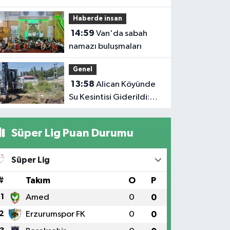
Haberde insan
14:59
Van'da sabah
namazı buluşmaları
Genel
13:58
Alican Köyünde
Su Kesintisi Giderildi:
Ekipler Anında
Müdahale Etti
Süper Lig Puan Durumu
Süper Lig
#
Takım
O
P
1
Amed
0
0
2
Erzurumspor FK
0
0