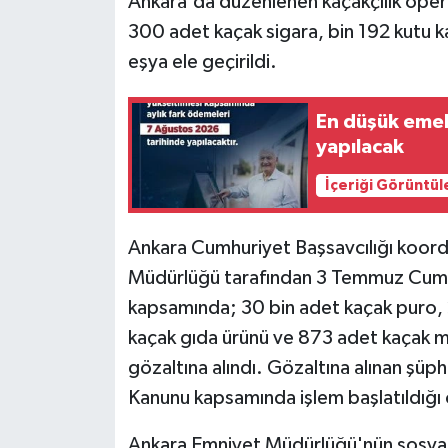
Ankara'da düzenlenen kaçakçılık oper
300 adet kaçak sigara, bin 192 kutu k
eşya ele geçirildi.
En düşük emek
yapılacak
İçeriği Görüntül
Ankara Cumhuriyet Başsavcılığı koord
Müdürlüğü tarafından 3 Temmuz Cuma 
kapsamında; 30 bin adet kaçak puro, 
kaçak gıda ürünü ve 873 adet kaçak muht
gözaltına alındı. Gözaltına alınan şüp
Kanunu kapsamında işlem başlatıldığı 
Ankara Emniyet Müdürlüğü'nün sosyal