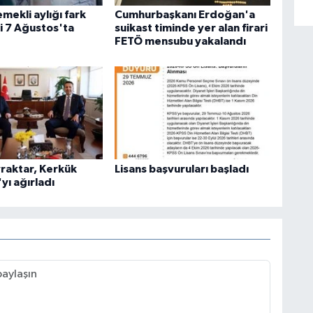
mekli aylığı fark
Cumhurbaşkanı Erdoğan'a
 7 Ağustos'ta
suikast timinde yer alan firari
FETÖ mensubu yakalandı
raktar, Kerkük
Lisans başvuruları başladı
'yı ağırladı