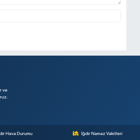
r ve
ruz.
dır Hava Durumu
İğdir Namaz Vakitleri