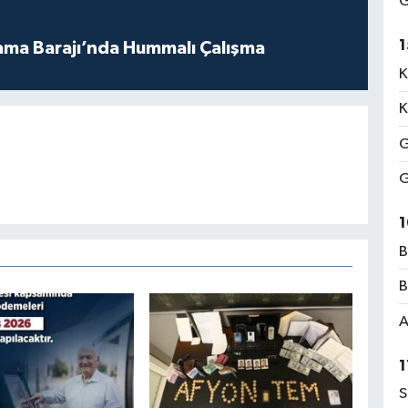
G
1
ama Barajı’nda Hummalı Çalışma
K
K
G
G
1
B
B
A
1
S