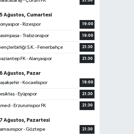
alatasaray - Çorum FK
21:30
5 Ağustos, Cumartesi
onyaspor - Rizespor
19:00
asımpaşa - Trabzonspor
19:00
ençlerbirliği S.K. - Fenerbahçe
21:30
aziantep FK - Alanyaspor
21:30
6 Ağustos, Pazar
aşakşehir - Kocaelispor
19:00
eşiktaş - Eyüpspor
21:30
med - Erzurumspor FK
21:30
7 Ağustos, Pazartesi
amsunspor - Göztepe
21:30