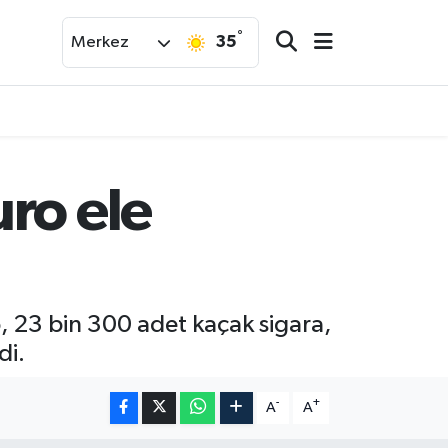
°
35
Merkez
ro ele
 23 bin 300 adet kaçak sigara,
di.
-
+
A
A