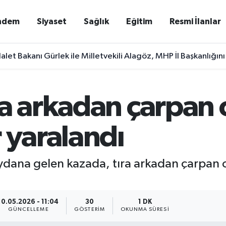
ndem
Siyaset
Sağlık
Eğitim
Resmi İlanlar
alet Bakanı Gürlek ile Milletvekili Alagöz, MHP İl Başkanlığını
ra arkadan çarpan
 yaralandı
eydana gelen kazada, tıra arkadan çarpan 
10.05.2026 - 11:04
30
1 DK
GÜNCELLEME
GÖSTERIM
OKUNMA SÜRESI