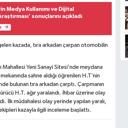
n Medya Kullanımı ve Dijital
raştırması' sonuçlarını açıkladı
e
gelen kazada, tıra arkadan çarpan otomobilin
n Mahallesi Yeni Sanayi Sitesi'nde meydana
e mekanında sahne aldığı öğrenilen H.T'nin
linde bulunan tıra arkadan çarptı. Çarpmanın
sürücü H.T. ağır yaralandı. İhbar üzerine olay
ldi. İlk müdahalesi olay yerinde yapılan yaralı,
kipleri kazayla ilgili inceleme başlattı.