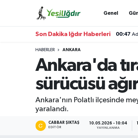
Genel
Gü
Iğdır Nöbetçi Eczaneler
Son Dakika Iğdır Haberleri
00:47
Ad
Iğdır Hava Durumu
HABERLER
ANKARA
İğdir Namaz Vakitleri
Ankara'da tı
Iğdır Trafik Yoğunluk Haritası
sürücüsü ağır
Süper Lig Puan Durumu ve Fikstür
Ankara'nın Polatlı ilçesinde m
Tüm Manşetler
yaralandı.
Son Dakika Haberleri
CABBAR ŞIKTAŞ
10.05.2026 - 10:04
EDITÖR
YAYINLANMA
Haber Arşivi