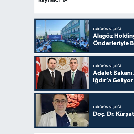
Kaynak:
İHA
EDITÖRÜN SEÇTIĞI
Alagöz Holding
Önderleriyle B
EDITÖRÜN SEÇTIĞI
Adalet Bakanı 
Iğdır’a Geliyor
EDITÖRÜN SEÇTIĞI
Doç. Dr. Kürşa