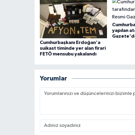
Cumhurbaş
yapılan a
Gazete'd
Cumhurbaşkanı Erdoğan'a
suikast timinde yer alan firari
FETÖ mensubu yakalandı
Yorumlar