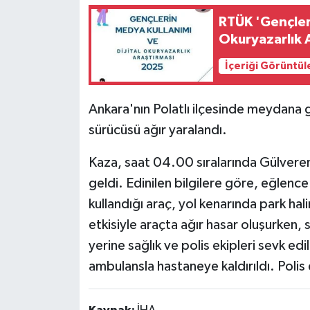
RTÜK 'Gençleri
Okuryazarlık A
İçeriği Görüntül
Ankara'nın Polatlı ilçesinde meydana 
sürücüsü ağır yaralandı.
Kaza, saat 04.00 sıralarında Gülvere
geldi. Edinilen bilgilere göre, eğlenc
kullandığı araç, yol kenarında park ha
etkisiyle araçta ağır hasar oluşurken, 
yerine sağlık ve polis ekipleri sevk edi
ambulansla hastaneye kaldırıldı. Polis e