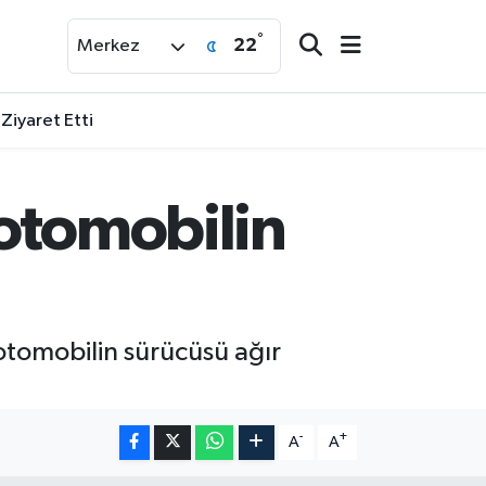
°
22
Merkez
 Ziyaret Etti
 otomobilin
otomobilin sürücüsü ağır
-
+
A
A