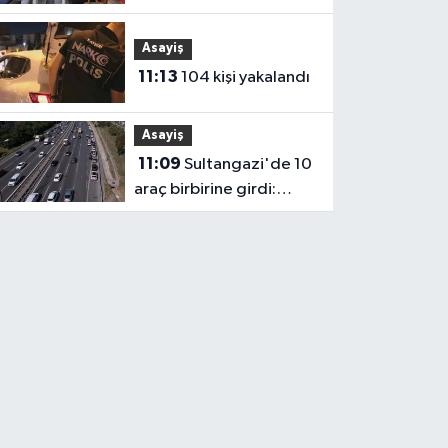
Demiröz, Iğdır’da Basın
Mensuplarıyla Buluştu
Asayiş
11:13
104 kişi yakalandı
Asayiş
11:09
Sultangazi'de 10
araç birbirine girdi:
Trafik yoğunluğu
havadan görüntülendi