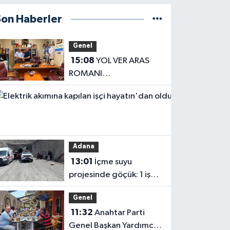
Son Haberler
Genel
15:08
YOL VER ARAS
ROMANI
OKUYUCUSUYLA
Haberler
BULUŞTU
13:04
Elektrik
akımına
Adana
kapılan işçi
13:01
İçme suyu
hayatın'dan
projesinde göçük: 1 işçi
oldu
hayatını kaybetti, 1'i
Genel
ağır yaralı
11:32
Anahtar Parti
Genel Başkan Yardımcısı