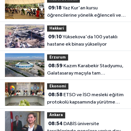
09:18
Yaz Kur'an kursu
öğrencilerine yönelik eğlenceli ve
eğitici etkinlik
Hakkari
09:10
Yüksekova'da 100 yataklı
hastane ek binası yükseliyor
Erzurum
08:59
Kazım Karabekir Stadyumu,
Galatasaray maçıyla tam
kapasiteyle kapılarını açacak
Ekonomi
08:58
ETSO ve İSO mesleki eğitim
protokolü kapsamında yürütme
kurulu toplandı
Ankara
08:54
DABİS üniversite