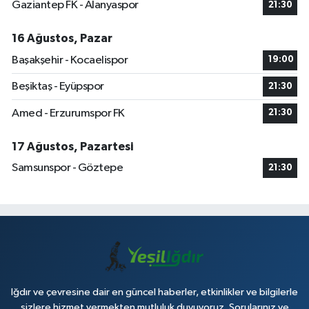
Gaziantep FK - Alanyaspor
21:30
16 Ağustos, Pazar
Başakşehir - Kocaelispor
19:00
Beşiktaş - Eyüpspor
21:30
Amed - Erzurumspor FK
21:30
17 Ağustos, Pazartesi
Samsunspor - Göztepe
21:30
Iğdır ve çevresine dair en güncel haberler, etkinlikler ve bilgilerle
sizlere hizmet vermekten mutluluk duyuyoruz. Sorularınız ve