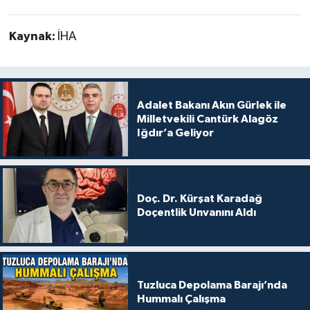
Kaynak:
İHA
Adalet Bakanı Akın Gürlek ile
Milletvekili Cantürk Alagöz
Iğdır’a Geliyor
Doç. Dr. Kürşat Karadağ
Doçentlik Unvanını Aldı
Tuzluca Depolama Barajı’nda
Hummalı Çalışma