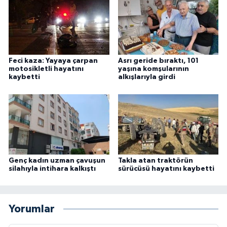
Feci kaza: Yayaya çarpan
Asrı geride bıraktı, 101
motosikletli hayatını
yaşına komşularının
kaybetti
alkışlarıyla girdi
Genç kadın uzman çavuşun
Takla atan traktörün
silahıyla intihara kalkıştı
sürücüsü hayatını kaybetti
Yorumlar