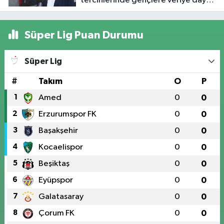
tercihlerinde gençlere veriye dayalı
rehberlik sunuyor
Süper Lig Puan Durumu
Süper Lig
#
Takım
O
P
1
Amed
0
0
2
Erzurumspor FK
0
0
3
Başakşehir
0
0
4
Kocaelispor
0
0
5
Beşiktaş
0
0
6
Eyüpspor
0
0
7
Galatasaray
0
0
8
Çorum FK
0
0