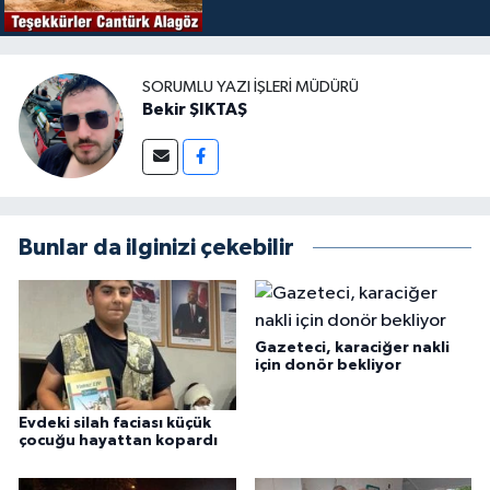
SORUMLU YAZI İŞLERI MÜDÜRÜ
Bekir ŞIKTAŞ
Bunlar da ilginizi çekebilir
Gazeteci, karaciğer nakli
için donör bekliyor
Evdeki silah faciası küçük
çocuğu hayattan kopardı