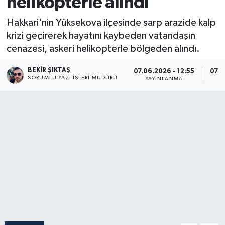
helikopterle alındı
Hakkari'nin Yüksekova ilçesinde sarp arazide kalp
krizi geçirerek hayatını kaybeden vatandaşın
cenazesi, askeri helikopterle bölgeden alındı.
BEKIR ŞIKTAŞ
07.06.2026 - 12:55
07.0
SORUMLU YAZI İŞLERI MÜDÜRÜ
YAYINLANMA
G