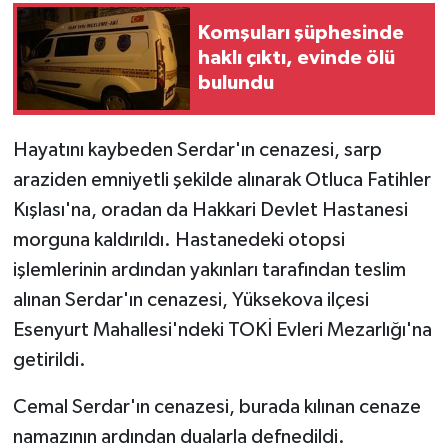
Komşuları şüphesinde
haklı çıktı, evinde ölü
bulundu
Hayatını kaybeden Serdar'ın cenazesi, sarp
araziden emniyetli şekilde alınarak Otluca Fatihler
Kışlası'na, oradan da Hakkari Devlet Hastanesi
morguna kaldırıldı. Hastanedeki otopsi
işlemlerinin ardından yakınları tarafından teslim
alınan Serdar'ın cenazesi, Yüksekova ilçesi
Esenyurt Mahallesi'ndeki TOKİ Evleri Mezarlığı'na
getirildi.
Cemal Serdar'ın cenazesi, burada kılınan cenaze
namazının ardından dualarla defnedildi.