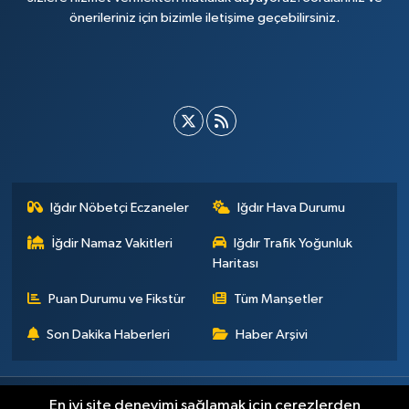
önerileriniz için bizimle iletişime geçebilirsiniz.
Iğdır Nöbetçi Eczaneler
Iğdır Hava Durumu
İğdir Namaz Vakitleri
Iğdır Trafik Yoğunluk
Haritası
Puan Durumu ve Fikstür
Tüm Manşetler
Son Dakika Haberleri
Haber Arşivi
Künye
İletişim
Çerez Politikası
Gizlilik ilkeleri
En iyi site deneyimi sağlamak için çerezlerden