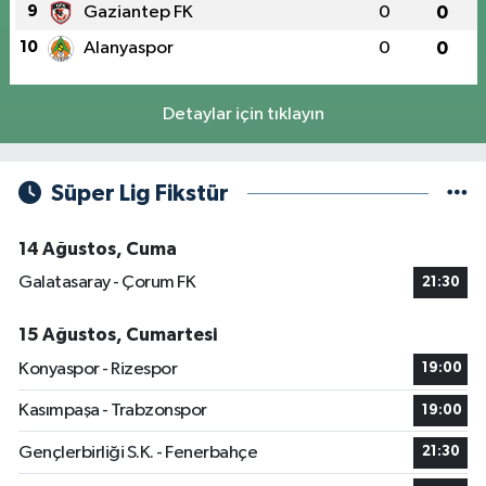
9
Gaziantep FK
0
0
10
Alanyaspor
0
0
Detaylar için tıklayın
Süper Lig Fikstür
14 Ağustos, Cuma
Galatasaray - Çorum FK
21:30
15 Ağustos, Cumartesi
Konyaspor - Rizespor
19:00
Kasımpaşa - Trabzonspor
19:00
Gençlerbirliği S.K. - Fenerbahçe
21:30