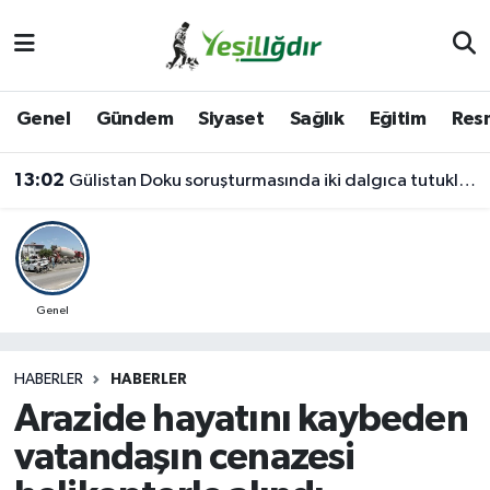
Iğdır Nöbetçi Eczaneler
Genel
Gündem
Siyaset
Sağlık
Eğitim
Resm
Iğdır Hava Durumu
13:02
Gülistan Doku soruşturmasında iki dalgıca tutuklama
İğdir Namaz Vakitleri
Iğdır Trafik Yoğunluk Haritası
Süper Lig Puan Durumu ve Fikstür
Genel
Tüm Manşetler
HABERLER
HABERLER
Arazide hayatını kaybeden
Son Dakika Haberleri
vatandaşın cenazesi
Haber Arşivi