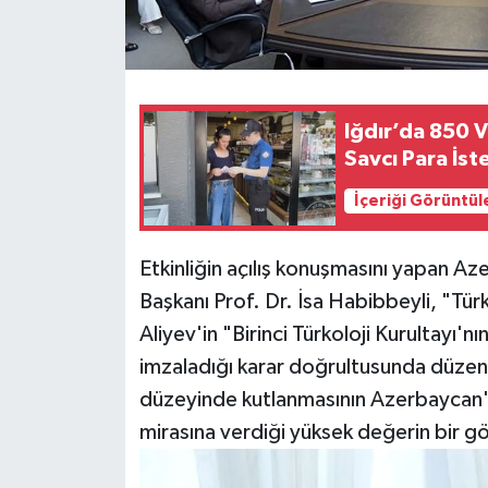
Iğdır’da 850 V
Savcı Para İs
İçeriği Görüntül
Etkinliğin açılış konuşmasını yapan Az
Başkanı Prof. Dr. İsa Habibbeyli, "Tü
Aliyev'in "Birinci Türkoloji Kurultayı
imzaladığı karar doğrultusunda düzenl
düzeyinde kutlanmasının Azerbaycan'ın
mirasına verdiği yüksek değerin bir g