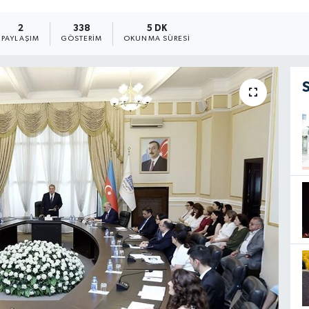
2
338
5 DK
PAYLAŞIM
GÖSTERIM
OKUNMA SÜRESI