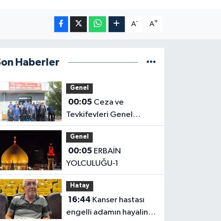
-
+
A
A
Son Haberler
Genel
00:05
Ceza ve
Tevkifevleri Genel
Müdürü Çelebi
Genel
Yılmaz’dan Iğdır’daki
00:05
ERBAİN
Kurumlara Ziyaret ve
YOLCULUĞU-1
Üretim İncelemesi
Hatay
16:44
Kanser hastası
engelli adamın hayalini