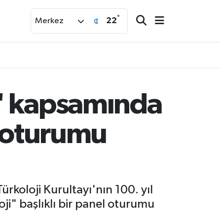
°
22
Merkez
ı" kapsamında
el oturumu
rkoloji Kurultayı'nın 100. yıl
ji" başlıklı bir panel oturumu