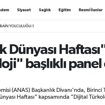
ndem
Siyaset
Sağlık
Eğitim
Resmi İlanlar
BAİN YOLCULUĞU-1
k Dünyası Haftas
loji" başlıklı pan
isi (ANAS) Başkanlık Divanı'nda, Birinci Tü
yası Haftası" kapsamında "Dijital Türkolo