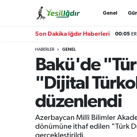
Genel
Gü
Iğdır Nöbetçi Eczaneler
Son Dakika Iğdır Haberleri
00:05
ER
Iğdır Hava Durumu
HABERLER
GENEL
İğdir Namaz Vakitleri
Bakü'de "Tür
Iğdır Trafik Yoğunluk Haritası
"Dijital Türko
Süper Lig Puan Durumu ve Fikstür
düzenlendi
Tüm Manşetler
Azerbaycan Millî Bilimler Akadem
Son Dakika Haberleri
dönümüne ithaf edilen "Türk Dün
Haber Arşivi
gerçekleştirildi.