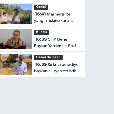
bile kuramadığı evine
Genel
kavuşunca döktüğü
16:41
Marmaris'te
gözyaşı duygulandırdı
yangın riskine karşı
kapsamlı temizlik
Bilecik
16:39
CHP Genel
Başkan Yardımcısı Prof.
Dr. Ali Rıza Erbay, 'CHP
Haberde insan
üyesi olmak inanç ister,
16:39
Su krizi belediye
emek ister, yürek ister'
başkanını isyan ettirdi:
Faturasını ödemeyen
vatandaşlara böyle
seslendi