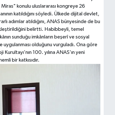
rel Miras" konulu uluslararası kongreye 26
nının katıldığını söyledi. Ülkede dijital devlet,
rarlı adımlar atıldığını, ANAS bünyesinde de bu
ştirildiğini belirtti. Habibbeyli, temel
zekânın sunduğu imkânların beşerî ve sosyal
mde uygulanması olduğunu vurguladı. Ona göre
loji Kurultayı'nın 100. yılına ANAS'ın yeni
mli bir katkısıdır.