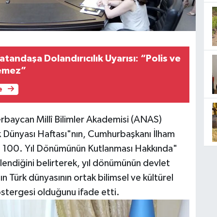
atandaşa Dolandırıcılık Uyarısı: “Polis ve
temez”
e
erbaycan Millî Bilimler Akademisi (ANAS)
rk Dünyası Haftası"nın, Cumhurbaşkanı İlham
'nın 100. Yıl Dönümünün Kutlanması Hakkında"
endiğini belirterek, yıl dönümünün devlet
 Türk dünyasının ortak bilimsel ve kültürel
östergesi olduğunu ifade etti.