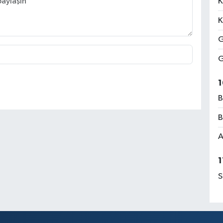
K
K
G
G
1
B
B
A
1
S