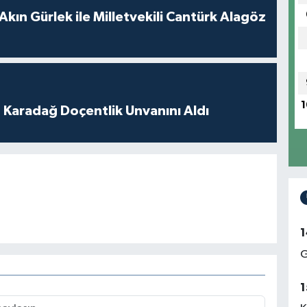
Akın Gürlek ile Milletvekili Cantürk Alagöz
1
t Karadağ Doçentlik Unvanını Aldı
1
G
1