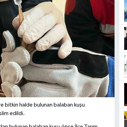
ve bitkin halde bulunan balaban kuşu
slim edildi.
ndan bulunan balaban kuşu önce İlçe Tarım