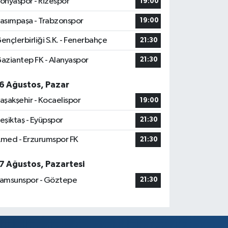
onyaspor - Rizespor
19:00
asımpaşa - Trabzonspor
19:00
ençlerbirliği S.K. - Fenerbahçe
21:30
aziantep FK - Alanyaspor
21:30
6 Ağustos, Pazar
aşakşehir - Kocaelispor
19:00
eşiktaş - Eyüpspor
21:30
med - Erzurumspor FK
21:30
7 Ağustos, Pazartesi
amsunspor - Göztepe
21:30