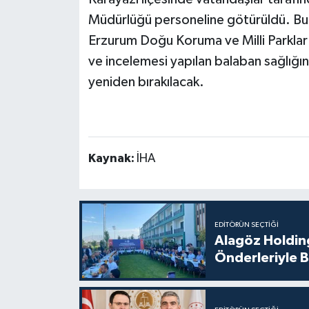
Müdürlüğü personeline götürüldü. Bur
Erzurum Doğu Koruma ve Milli Parklar 
ve incelemesi yapılan balaban sağlığı
yeniden bırakılacak.
Kaynak:
İHA
EDITÖRÜN SEÇTIĞI
Alagöz Holding
Önderleriyle B