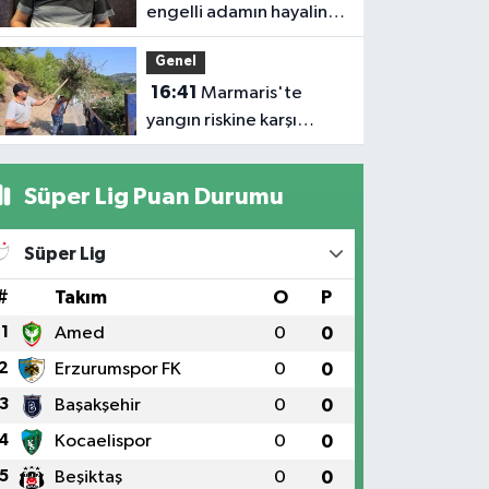
engelli adamın hayalini
bile kuramadığı evine
Genel
kavuşunca döktüğü
16:41
Marmaris'te
gözyaşı duygulandırdı
yangın riskine karşı
kapsamlı temizlik
Süper Lig Puan Durumu
Süper Lig
#
Takım
O
P
1
Amed
0
0
2
Erzurumspor FK
0
0
3
Başakşehir
0
0
4
Kocaelispor
0
0
5
Beşiktaş
0
0