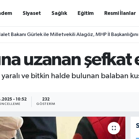
ndem
Siyaset
Sağlık
Eğitim
Resmi İlanlar
alet Bakanı Gürlek ile Milletvekili Alagöz, MHP İl Başkanlığını
na uzanan şefkat e
yaralı ve bitkin halde bulunan balaban kuş
.2025 - 10:52
232
ÜNCELLEME
GÖSTERIM