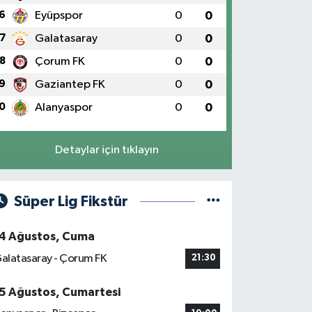
6
Eyüpspor
0
0
7
Galatasaray
0
0
8
Çorum FK
0
0
9
Gaziantep FK
0
0
0
Alanyaspor
0
0
Detaylar için tıklayın
Süper Lig Fikstür
4 Ağustos, Cuma
alatasaray - Çorum FK
21:30
5 Ağustos, Cumartesi