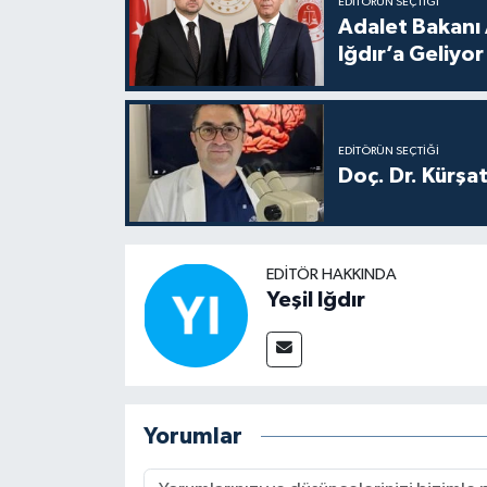
EDITÖRÜN SEÇTIĞI
Adalet Bakanı 
Iğdır’a Geliyor
EDITÖRÜN SEÇTIĞI
Doç. Dr. Kürşa
EDITÖR HAKKINDA
Yeşil Iğdır
Yorumlar