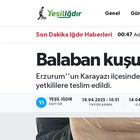
Genel
Gü
Iğdır Nöbetçi Eczaneler
Son Dakika Iğdır Haberleri
00:47
Ad
Iğdır Hava Durumu
Balaban kuşu
İğdir Namaz Vakitleri
Iğdır Trafik Yoğunluk Haritası
Erzurum''un Karayazı ilçesinde 
yetkililere teslim edildi.
Süper Lig Puan Durumu ve Fikstür
YEŞIL IĞDIR
14.04.2025 - 10:51
14.04
Tüm Manşetler
EDITÖR
YAYINLANMA
G
Son Dakika Haberleri
Haber Arşivi