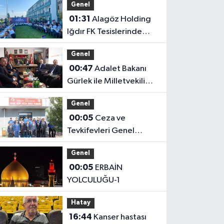
Genel
01:31
Alagöz Holding
Iğdır FK Tesislerinde
Kanaat Önderleriyle Bir
Genel
Araya Geldiler
00:47
Adalet Bakanı
Gürlek ile Milletvekili
Alagöz, MHP İl
Genel
Başkanlığını Ziyaret Etti
00:05
Ceza ve
Tevkifevleri Genel
Müdürü Çelebi
Genel
Yılmaz’dan Iğdır’daki
00:05
ERBAİN
Kurumlara Ziyaret ve
YOLCULUĞU-1
Üretim İncelemesi
Hatay
16:44
Kanser hastası