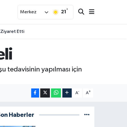
°
21
Merkez
 Ziyaret Etti
li
u tedavisinin yapılması için
-
+
A
A
Son Haberler