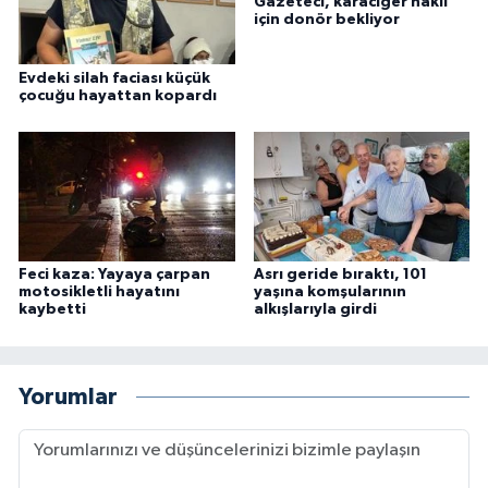
Gazeteci, karaciğer nakli
için donör bekliyor
Evdeki silah faciası küçük
çocuğu hayattan kopardı
Feci kaza: Yayaya çarpan
Asrı geride bıraktı, 101
motosikletli hayatını
yaşına komşularının
kaybetti
alkışlarıyla girdi
Yorumlar