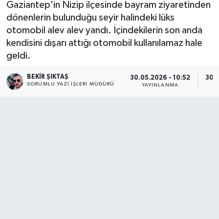
Gaziantep'in Nizip ilçesinde bayram ziyaretinden
dönenlerin bulunduğu seyir halindeki lüks
otomobil alev alev yandı. İçindekilerin son anda
kendisini dışarı attığı otomobil kullanılamaz hale
geldi.
BEKIR ŞIKTAŞ
30.05.2026 - 10:52
30.0
SORUMLU YAZI İŞLERI MÜDÜRÜ
YAYINLANMA