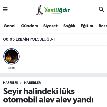
Iğdır Nöbetçi Eczaneler
Genel
Gündem
Siyaset
Sağlık
Eğitim
Resm
Iğdır Hava Durumu
00:05
ERBAİN YOLCULUĞU-1
İğdir Namaz Vakitleri
Iğdır Trafik Yoğunluk Haritası
Süper Lig Puan Durumu ve Fikstür
Genel
Tüm Manşetler
HABERLER
HABERLER
Seyir halindeki lüks
Son Dakika Haberleri
otomobil alev alev yandı
Haber Arşivi