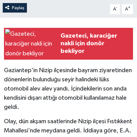
Paylaş
-
+
A
A
Gazeteci, karaciğer
nakli için donör
bekliyor
Gaziantep'in Nizip ilçesinde bayram ziyaretinden
dönenlerin bulunduğu seyir halindeki lüks
otomobil alev alev yandı. İçindekilerin son anda
kendisini dışarı attığı otomobil kullanılamaz hale
geldi.
Olay, dün akşam saatlerinde Nizip ilçesi Fıstıkkent
Mahallesi'nde meydana geldi. İddiaya göre, E.A.