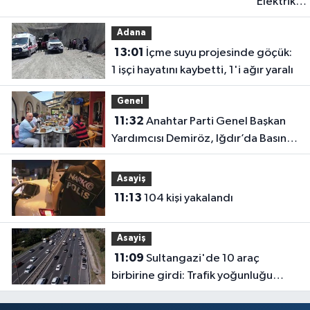
Elektrik
akımına
Adana
kapılan işç
13:01
İçme suyu projesinde göçük:
hayatın'd
1 işçi hayatını kaybetti, 1'i ağır yaralı
oldu
Genel
11:32
Anahtar Parti Genel Başkan
Yardımcısı Demiröz, Iğdır’da Basın
Mensuplarıyla Buluştu
Asayiş
11:13
104 kişi yakalandı
Asayiş
11:09
Sultangazi'de 10 araç
birbirine girdi: Trafik yoğunluğu
havadan görüntülendi