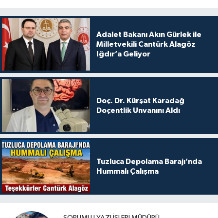
Adalet Bakanı Akın Gürlek ile
Milletvekili Cantürk Alagöz
Iğdır’a Geliyor
Doç. Dr. Kürşat Karadağ
Doçentlik Unvanını Aldı
Tuzluca Depolama Barajı’nda
Hummalı Çalışma
SORUMLU YAZI İŞLERI MÜDÜRÜ