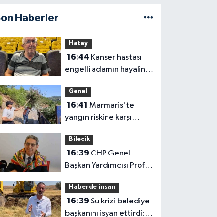
Son Haberler
Hatay
16:44
Kanser hastası
engelli adamın hayalini
bile kuramadığı evine
Genel
kavuşunca döktüğü
16:41
Marmaris'te
gözyaşı duygulandırdı
yangın riskine karşı
kapsamlı temizlik
Bilecik
16:39
CHP Genel
Başkan Yardımcısı Prof.
Dr. Ali Rıza Erbay, 'CHP
Haberde insan
üyesi olmak inanç ister,
16:39
Su krizi belediye
emek ister, yürek ister'
başkanını isyan ettirdi: