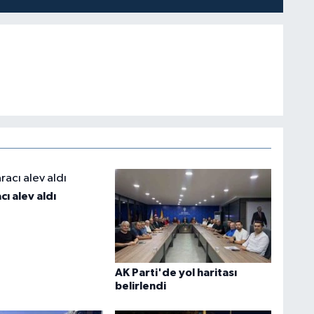
cı alev aldı
AK Parti'de yol haritası
belirlendi