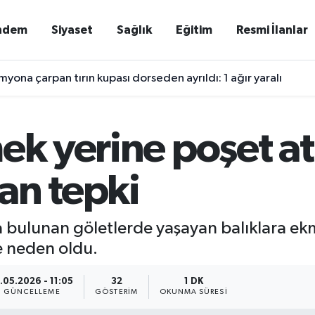
ndem
Siyaset
Sağlık
Eğitim
Resmi İlanlar
yona çarpan tırın kupası dorseden ayrıldı: 1 ağır yaralı
ek yerine poşet a
an tepki
 bulunan göletlerde yaşayan balıklara ekm
e neden oldu.
.05.2026 - 11:05
32
1 DK
GÜNCELLEME
GÖSTERIM
OKUNMA SÜRESI