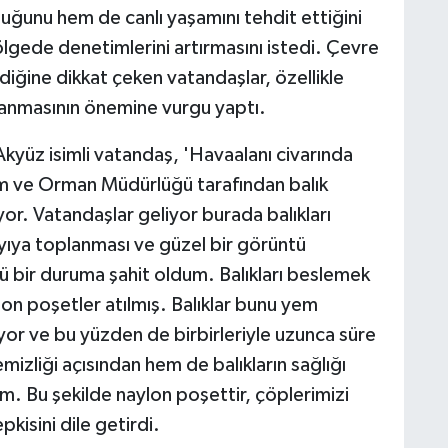
ğunu hem de canlı yaşamını tehdit ettiğini
bölgede denetimlerini artırmasını istedi. Çevre
ediğine dikkat çeken vatandaşlar, özellikle
ılanmasının önemine vurgu yaptı.
kyüz isimli vatandaş, 'Havaalanı civarında
ım ve Orman Müdürlüğü tarafından balık
uyor. Vatandaşlar geliyor burada balıkları
kıyıya toplanması ve güzel bir görüntü
 bir duruma şahit oldum. Balıkları beslemek
lon poşetler atılmış. Balıklar bunu yem
yor ve bu yüzden de birbirleriyle uzunca süre
mizliği açısından hem de balıkların sağlığı
m. Bu şekilde naylon poşettir, çöplerimizi
kisini dile getirdi.