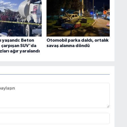
ı yaşandı: Beton
Otomobil parka daldı, ortalık
e çarpışan SUV'da
savaş alanına döndü
zları ağır yaralandı