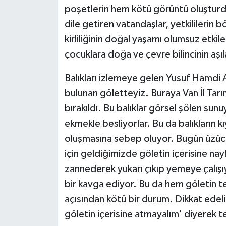
poşetlerin hem kötü görüntü oluşturdu
dile getiren vatandaşlar, yetkililerin 
kirliliğinin doğal yaşamı olumsuz etkil
çocuklara doğa ve çevre bilincinin aş
Balıkları izlemeye gelen Yusuf Hamdi A
bulunan göletteyiz. Buraya Van İl Tar
bırakıldı. Bu balıklar görsel şölen sun
ekmekle besliyorlar. Bu da balıkların 
oluşmasına sebep oluyor. Bugün üzücü
için geldiğimizde göletin içerisine nay
zannederek yukarı çıkıp yemeye çalışı
bir kavga ediyor. Bu da hem göletin te
açısından kötü bir durum. Dikkat edeli
göletin içerisine atmayalım' diyerek tep