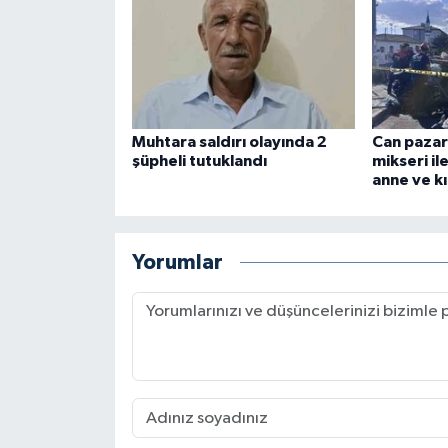
Muhtara saldırı olayında 2
Can pazar
şüpheli tutuklandı
mikseri il
anne ve kı
Yorumlar