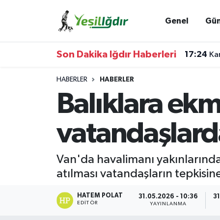
Genel
Gü
Iğdır Nöbetçi Eczaneler
Son Dakika Iğdır Haberleri
17:24
Kam
Iğdır Hava Durumu
HABERLER
HABERLER
İğdir Namaz Vakitleri
Balıklara ekm
Iğdır Trafik Yoğunluk Haritası
vatandaşlard
Süper Lig Puan Durumu ve Fikstür
Van'da havalimanı yakınlarında
Tüm Manşetler
atılması vatandaşların tepkisin
Son Dakika Haberleri
HATEM POLAT
31.05.2026 - 10:36
31
EDITÖR
YAYINLANMA
Haber Arşivi