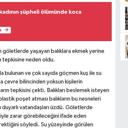
e kadının şüpheli ölümünde koca
e
n göletlerde yaşayan balıklara ekmek yerine
ın tepkisine neden oldu.
da bulunan ve çok sayıda göçmen kuş ile su
da çevre bilincinden yoksun kişilerin
arın tepkisini çekti. Balıkları beslemek isteyen
plastik poşet atması balıkların bu nesneleri
duyarlı vatandaşları üzdü. Göletlerde
niyle zarar görebileceğini ifade eden
rektiğini söyledi. Su yüzeyinde görülen