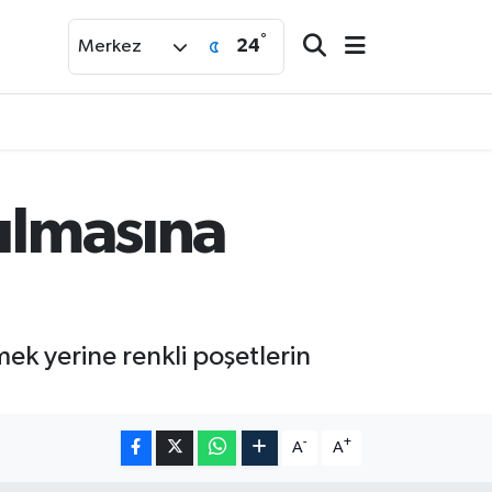
°
24
Merkez
tılmasına
ek yerine renkli poşetlerin
-
+
A
A