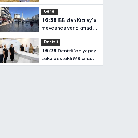
Faturasını ödemeyen
Genel
vatandaşlara böyle
16:38
İBB'den Kızılay'a
seslendi
meydanda yer çıkmadı,
Bahçelievler Belediyesi
Denizli
yer tahsis etti
16:29
Denizli'de yapay
zeka destekli MR cihazı
hizmete girdi