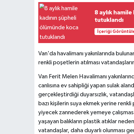
8 aylık hamil
tutuklandı
İçeriği Görüntül
Van'da havalimanı yakınlarında buluna
renkli poşetlerin atılması vatandaşlar
Van Ferit Melen Havalimanı yakınların
canlısına ev sahipliği yapan sulak alan
gerçekleştirdiği duyarsızlık, vatandaşl
bazı kişilerin suya ekmek yerine renkli 
yiyecek zannederek yemeye çalışması 
yaşayan balıkların plastik atıklar nede
vatandaşlar, daha duyarlı olunması ge