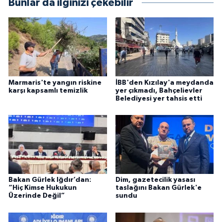
Bunlar da ilginizi çekebilir
Marmaris'te yangın riskine
İBB'den Kızılay'a meydanda
karşı kapsamlı temizlik
yer çıkmadı, Bahçelievler
Belediyesi yer tahsis etti
Bakan Gürlek Iğdır’dan:
Dim, gazetecilik yasası
“Hiç Kimse Hukukun
taslağını Bakan Gürlek'e
Üzerinde Değil”
sundu