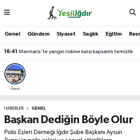
Iğdır Nöbetçi Eczaneler
Genel
Gündem
Siyaset
Sağlık
Eğitim
Resm
Iğdır Hava Durumu
16:41
Marmaris'te yangın riskine karşı kapsamlı temizlik
İğdir Namaz Vakitleri
Iğdır Trafik Yoğunluk Haritası
Süper Lig Puan Durumu ve Fikstür
Genel
Tüm Manşetler
HABERLER
GENEL
Başkan Dediğin Böyle Olur
Son Dakika Haberleri
Polis Eşleri Derneği Iğdır Şube Başkanı Aysun
Haber Arşivi