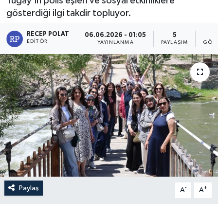
Tugay’ın polis eşleri ve sosyal etkinliklere
gösterdiği ilgi takdir topluyor.
RECEP POLAT
06.06.2026 - 01:05
5
5
EDITÖR
YAYINLANMA
PAYLAŞIM
GÖST
Paylaş
-
+
A
A