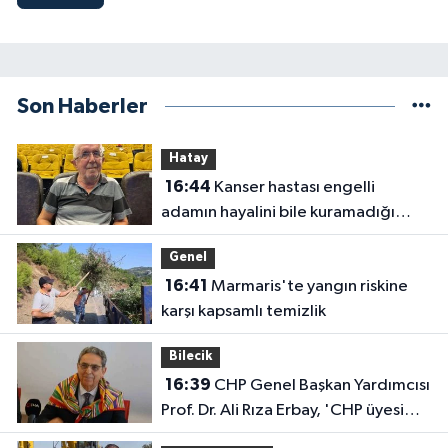
Son Haberler
Hatay
16:44
Kanser hastası engelli
adamın hayalini bile kuramadığı
evine kavuşunca döktüğü gözyaşı
Genel
duygulandırdı
16:41
Marmaris'te yangın riskine
karşı kapsamlı temizlik
Bilecik
16:39
CHP Genel Başkan Yardımcısı
Prof. Dr. Ali Rıza Erbay, 'CHP üyesi
olmak inanç ister, emek ister, yürek