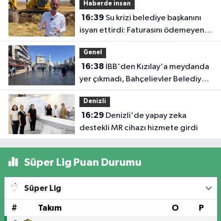
Haberde insan
ister'
16:39
Su krizi belediye başkanını
isyan ettirdi: Faturasını ödemeyen
vatandaşlara böyle seslendi
Genel
16:38
İBB'den Kızılay'a meydanda
yer çıkmadı, Bahçelievler Belediyesi
yer tahsis etti
Denizli
16:29
Denizli'de yapay zeka
destekli MR cihazı hizmete girdi
Süper Lig Puan Durumu
Süper Lig
#
Takım
O
P