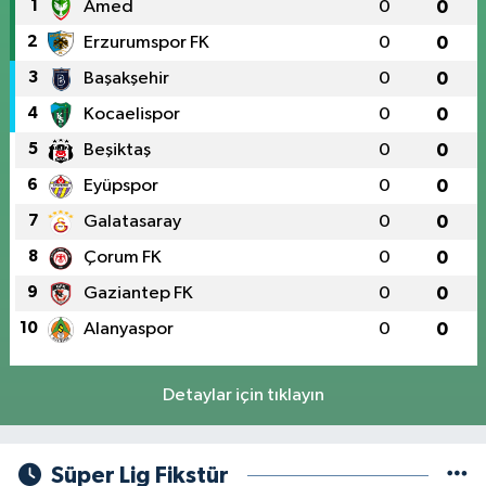
1
Amed
0
0
2
Erzurumspor FK
0
0
3
Başakşehir
0
0
4
Kocaelispor
0
0
5
Beşiktaş
0
0
6
Eyüpspor
0
0
7
Galatasaray
0
0
8
Çorum FK
0
0
9
Gaziantep FK
0
0
10
Alanyaspor
0
0
Detaylar için tıklayın
Süper Lig Fikstür