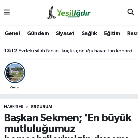
Iğdır Nöbetçi Eczaneler
Genel
Gündem
Siyaset
Sağlık
Eğitim
Resm
Iğdır Hava Durumu
13:12
Evdeki silah faciası küçük çocuğu hayattan kopardı
İğdir Namaz Vakitleri
Iğdır Trafik Yoğunluk Haritası
Süper Lig Puan Durumu ve Fikstür
Genel
Tüm Manşetler
HABERLER
ERZURUM
Başkan Sekmen; 'En büyük
Son Dakika Haberleri
mutluluğumuz
Haber Arşivi