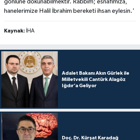
gönlüne dokunabilmektir. Rabbim; esnafımıza,
hanelerimize Halil İbrahim bereketi ihsan eylesin.'
Kaynak:
İHA
Adalet Bakanı Akın Gürlek ile
Milletvekili Cantürk Alagöz
Iğdır’a Geliyor
Doç. Dr. Kürşat Karadağ