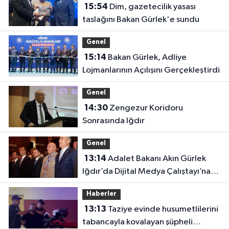
15:54
Dim, gazetecilik yasası
taslağını Bakan Gürlek'e sundu
Genel
15:14
Bakan Gürlek, Adliye
Lojmanlarının Açılışını Gerçekleştirdi
Genel
14:30
Zengezur Koridoru
Sonrasında Iğdır
Genel
13:14
Adalet Bakanı Akın Gürlek
Iğdır’da Dijital Medya Çalıştayı’na
Katıldı
Haberler
13:13
Taziye evinde husumetlilerini
tabancayla kovalayan şüpheli