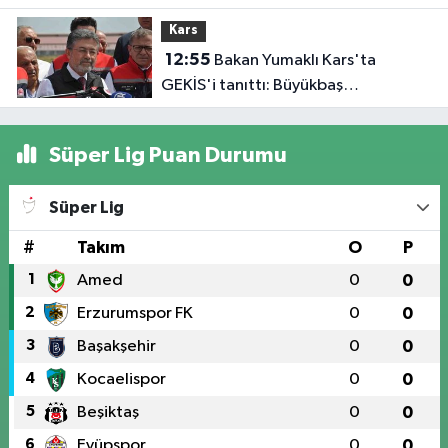
gözaltına alındı
Kars
12:55
Bakan Yumaklı Kars'ta
GEKİS'i tanıttı: Büyükbaş
hayvancılıkta 'dijital kimlik' dönemi
başladı
Süper Lig Puan Durumu
Süper Lig
#
Takım
O
P
1
Amed
0
0
2
Erzurumspor FK
0
0
3
Başakşehir
0
0
4
Kocaelispor
0
0
5
Beşiktaş
0
0
6
Eyüpspor
0
0