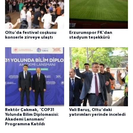
Oltu'da festival coşkusu
Erzurumspor FK'dan
konserle zirveye ulaştı
stadyum teşekkürü
Rektör Çakmak, 'COP31
Vali Baruş, Oltu'daki
Yolunda Bilim Diplomasisi:
yatırımları yerinde inceledi
Akademi Lansmanı'
Programına Katıldı