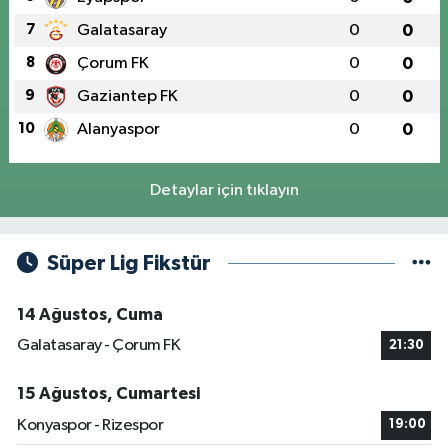
7
Galatasaray
0
0
8
Çorum FK
0
0
9
Gaziantep FK
0
0
10
Alanyaspor
0
0
Detaylar için tıklayın
Süper Lig Fikstür
14 Ağustos, Cuma
Galatasaray - Çorum FK
21:30
15 Ağustos, Cumartesi
Konyaspor - Rizespor
19:00