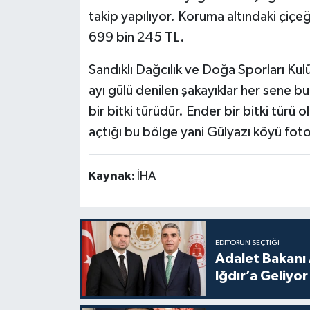
takip yapılıyor. Koruma altındaki çiçe
699 bin 245 TL.
Sandıklı Dağcılık ve Doğa Sporları Kul
ayı gülü denilen şakayıklar her sene
bir bitki türüdür. Ender bir bitki tür
açtığı bu bölge yani Gülyazı köyü foto
Kaynak:
İHA
EDITÖRÜN SEÇTIĞI
Adalet Bakanı 
Iğdır’a Geliyor