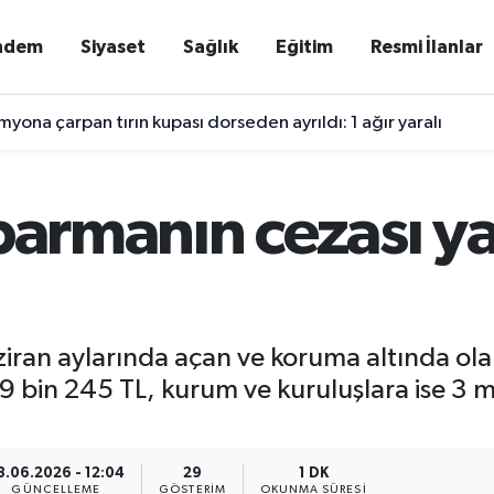
ndem
Siyaset
Sağlık
Eğitim
Resmi İlanlar
yona çarpan tırın kupası dorseden ayrıldı: 1 ağır yaralı
parmanın cezası y
ran aylarında açan ve koruma altında olan 
 bin 245 TL, kurum ve kuruluşlara ise 3 m
3.06.2026 - 12:04
29
1 DK
GÜNCELLEME
GÖSTERIM
OKUNMA SÜRESI