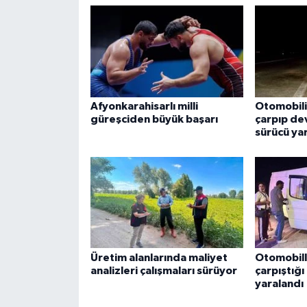
Afyonkarahisarlı milli
Otomobilin
güreşciden büyük başarı
çarpıp de
sürücü ya
Üretim alanlarında maliyet
Otomobil
analizleri çalışmaları sürüyor
çarpıştığı
yaralandı