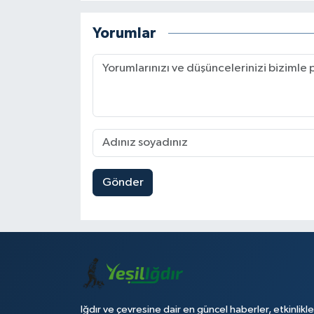
Yorumlar
Gönder
Iğdır ve çevresine dair en güncel haberler, etkinlikle