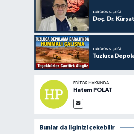
EDITÖRÜN SEÇTIĞI
Doç. Dr. Kürşa
EDITÖRÜN SEÇTIĞI
Tuzluca Depol
EDITÖR HAKKINDA
Hatem POLAT
Bunlar da ilginizi çekebilir