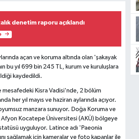
ftalık denetim raporu açıklandı
e
larında açan ve koruma altında olan 'şakayak
nın bu yıl 699 bin 245 TL, kurum ve kuruluşlara
ldiği kaydedildi.
re mesafedeki Kisra Vadisi'nde, 2 bölüm
nda her yıl mayıs ve haziran aylarında açıyor.
 doyumsuz manzara sunuyor. Doğa Koruma ve
ile Afyon Kocatepe Üniversitesi (AKÜ) bölgeye
statüsü uyguluyor. Latince adı 'Paeonia
sını sağlamak için kameralar ve foto kapanlar ile