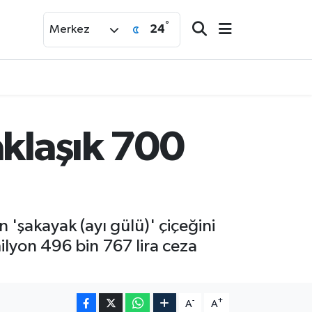
°
24
Merkez
aklaşık 700
'şakayak (ayı gülü)' çiçeğini
ilyon 496 bin 767 lira ceza
-
+
A
A