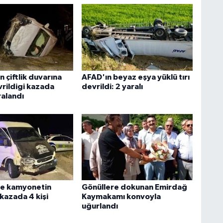
 çiftlik duvarına
AFAD'ın beyaz eşya yüklü tırı
vrildigi kazada
devrildi: 2 yaralı
ralandı
le kamyonetin
Gönüllere dokunan Emirdağ
 kazada 4 kişi
Kaymakamı konvoyla
uğurlandı