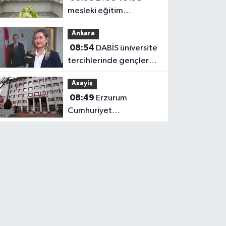
mesleki eğitim
protokolü kapsamında
Ankara
yürütme kurulu toplandı
08:54
DABİS üniversite
tercihlerinde gençlere
veriye dayalı rehberlik
Asayiş
sunuyor
08:49
Erzurum
Cumhuriyet
Başsavcılığı'ndan
yangın açıklaması