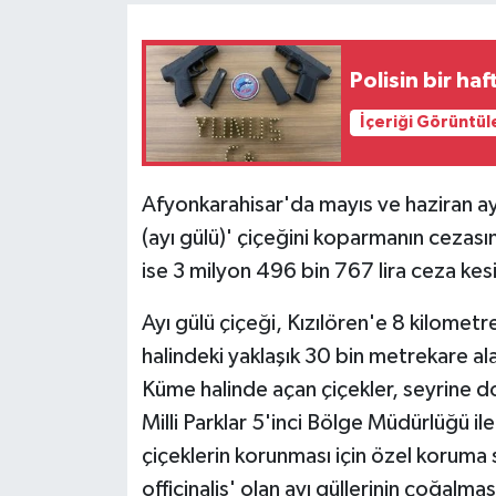
Polisin bir ha
İçeriği Görüntül
Afyonkarahisar'da mayıs ve haziran ay
(ayı gülü)' çiçeğini koparmanın cezası
ise 3 milyon 496 bin 767 lira ceza kesi
Ayı gülü çiçeği, Kızılören'e 8 kilomet
halindeki yaklaşık 30 bin metrekare ala
Küme halinde açan çiçekler, seyrine
Milli Parklar 5'inci Bölge Müdürlüğü 
çiçeklerin korunması için özel koruma 
officinalis' olan ayı güllerinin çoğalma