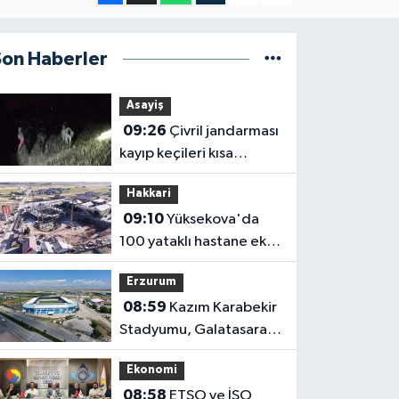
Son Haberler
Asayiş
09:26
Çivril jandarması
kayıp keçileri kısa
sürede bulundu
Hakkari
09:10
Yüksekova'da
100 yataklı hastane ek
binası yükseliyor
Erzurum
08:59
Kazım Karabekir
Stadyumu, Galatasaray
maçıyla tam kapasiteyle
Ekonomi
kapılarını açacak
08:58
ETSO ve İSO