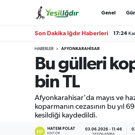
Genel
Gü
Iğdır Nöbetçi Eczaneler
Son Dakika Iğdır Haberleri
17:24
Kam
Iğdır Hava Durumu
HABERLER
AFYONKARAHISAR
İğdir Namaz Vakitleri
Bu gülleri ko
Iğdır Trafik Yoğunluk Haritası
bin TL
Süper Lig Puan Durumu ve Fikstür
Afyonkarahisar'da mayıs ve hazi
Tüm Manşetler
koparmanın cezasının bu yıl 699
kesildiği kaydedildi.
Son Dakika Haberleri
HATEM POLAT
03.06.2026 - 11:46
0
Haber Arşivi
EDITÖR
YAYINLANMA