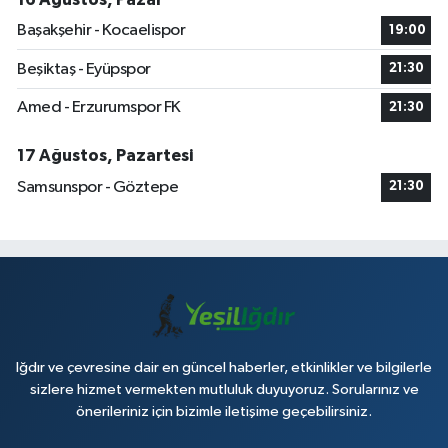
Başakşehir - Kocaelispor
19:00
Beşiktaş - Eyüpspor
21:30
Amed - Erzurumspor FK
21:30
17 Ağustos, Pazartesi
Samsunspor - Göztepe
21:30
Iğdır ve çevresine dair en güncel haberler, etkinlikler ve bilgilerle
sizlere hizmet vermekten mutluluk duyuyoruz. Sorularınız ve
önerileriniz için bizimle iletişime geçebilirsiniz.