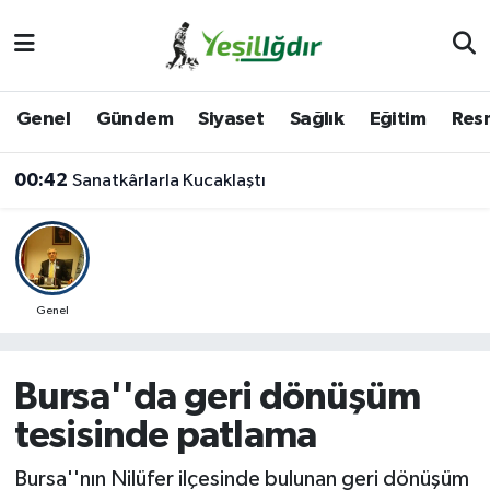
Iğdır Nöbetçi Eczaneler
Genel
Gündem
Siyaset
Sağlık
Eğitim
Resm
Iğdır Hava Durumu
00:42
Sanatkârlarla Kucaklaştı
İğdir Namaz Vakitleri
Iğdır Trafik Yoğunluk Haritası
Süper Lig Puan Durumu ve Fikstür
Genel
Tüm Manşetler
Bursa''da geri dönüşüm
Son Dakika Haberleri
tesisinde patlama
Haber Arşivi
Bursa''nın Nilüfer ilçesinde bulunan geri dönüşüm