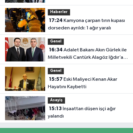
Haberler
17:24
Kamyona çarpan tırın kupası
dorseden ayrıldı: 1 ağır yaralı
Genel
16:34
Adalet Bakanı Akın Gürlek ile
Milletvekili Cantürk Alagöz Iğdır’a
Geliyor
Genel
15:57
Eski Maliyeci Kenan Akar
Hayatını Kaybetti
Asayiş
15:13
İnşaattan düşen işçi ağır
yalandı