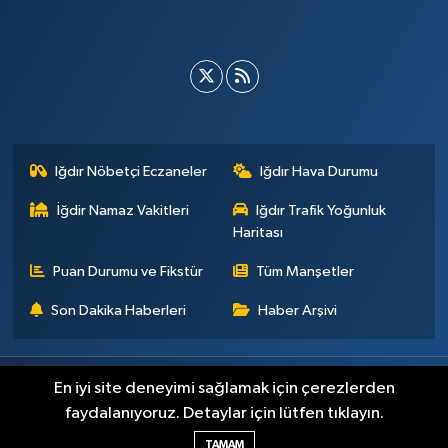
Iğdır Nöbetçi Eczaneler
Iğdır Hava Durumu
İğdir Namaz Vakitleri
Iğdır Trafik Yoğunluk
Haritası
Puan Durumu ve Fikstür
Tüm Manşetler
Son Dakika Haberleri
Haber Arşivi
Künye
İletişim
Çerez Politikası
Gizlilik ilkeleri
En iyi site deneyimi sağlamak için çerezlerden
faydalanıyoruz. Detaylar için lütfen tıklayın.
Haber Yazılımı:
TE Bilişim
TAMAM