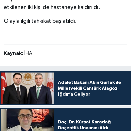
etkilenen iki kişi de hastaneye kaldırıldı.
Olayla ilgili tahkikat başlatıldı.
Kaynak:
İHA
Adalet Bakanı Akın Gürlek ile
Milletvekili Cantürk Alagöz
Iğdır’a Geliyor
Doç. Dr. Kürşat Karadağ
Doçentlik Unvanını Aldı