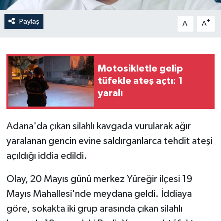
Paylaş
-
+
A
A
Motosikletle gelip
tüfekle ateş açtı: 1
yaralı
Adana'da çıkan silahlı kavgada vurularak ağır
yaralanan gencin evine saldırganlarca tehdit ateşi
açıldığı iddia edildi.
Olay, 20 Mayıs günü merkez Yüreğir ilçesi 19
Mayıs Mahallesi'nde meydana geldi. İddiaya
göre, sokakta iki grup arasında çıkan silahlı