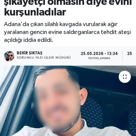
şikayetçi olmasın diye evini
kurşunladılar
Adana'da çıkan silahlı kavgada vurularak ağır
yaralanan gencin evine saldırganlarca tehdit ateşi
açıldığı iddia edildi.
BEKIR ŞIKTAŞ
25.05.2026 - 13:34
25.0
SORUMLU YAZI İŞLERI MÜDÜRÜ
YAYINLANMA