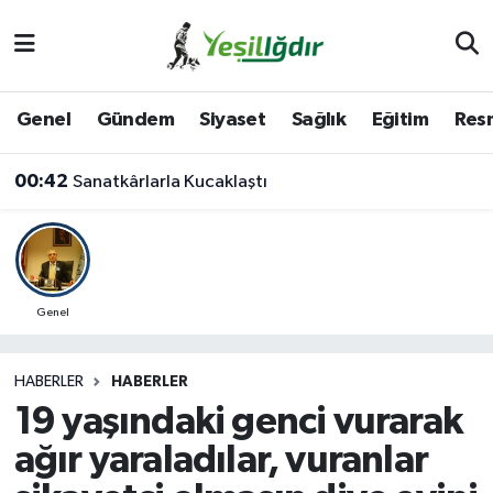
Iğdır Nöbetçi Eczaneler
Genel
Gündem
Siyaset
Sağlık
Eğitim
Resm
Iğdır Hava Durumu
00:42
Sanatkârlarla Kucaklaştı
İğdir Namaz Vakitleri
Iğdır Trafik Yoğunluk Haritası
Süper Lig Puan Durumu ve Fikstür
Genel
Tüm Manşetler
HABERLER
HABERLER
19 yaşındaki genci vurarak
Son Dakika Haberleri
ağır yaraladılar, vuranlar
Haber Arşivi