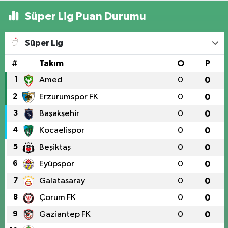
Süper Lig Puan Durumu
Süper Lig
#
Takım
O
P
1
Amed
0
0
2
Erzurumspor FK
0
0
3
Başakşehir
0
0
4
Kocaelispor
0
0
5
Beşiktaş
0
0
6
Eyüpspor
0
0
7
Galatasaray
0
0
8
Çorum FK
0
0
9
Gaziantep FK
0
0