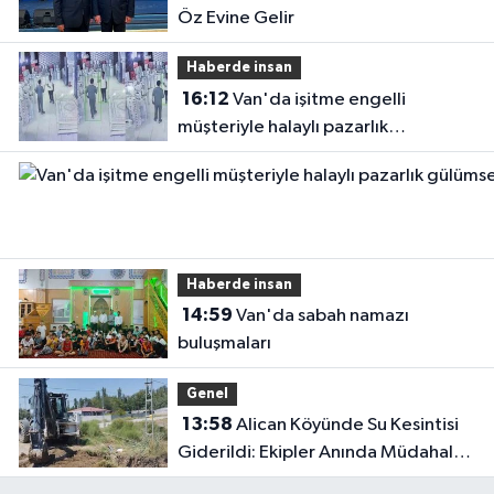
Öz Evine Gelir
Haberde insan
16:12
Van'da işitme engelli
müşteriyle halaylı pazarlık
gülümsetti
Haberde insan
14:59
Van'da sabah namazı
buluşmaları
Genel
13:58
Alican Köyünde Su Kesintisi
Giderildi: Ekipler Anında Müdahale
Etti