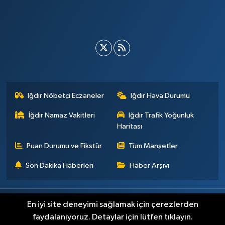
Iğdır Nöbetçi Eczaneler
Iğdır Hava Durumu
İğdir Namaz Vakitleri
Iğdır Trafik Yoğunluk
Haritası
Puan Durumu ve Fikstür
Tüm Manşetler
Son Dakika Haberleri
Haber Arşivi
Künye
İletişim
Çerez Politikası
Gizlilik ilkeleri
En iyi site deneyimi sağlamak için çerezlerden
faydalanıyoruz. Detaylar için lütfen tıklayın.