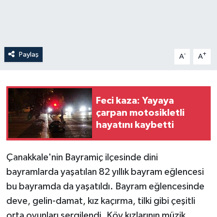
Paylaş
-
+
A
A
Feci kaza: Yayaya
çarpan motosikletli
hayatını kaybetti
Çanakkale'nin Bayramiç ilçesinde dini
bayramlarda yaşatılan 82 yıllık bayram eğlencesi
bu bayramda da yaşatıldı. Bayram eğlencesinde
deve, gelin-damat, kız kaçırma, tilki gibi çeşitli
orta oyunları sergilendi. Köy kızlarının müzik