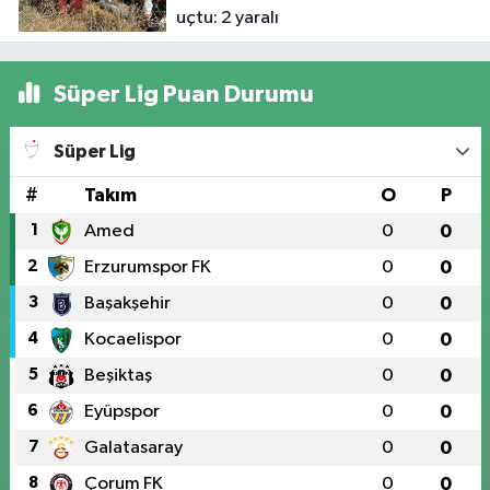
uçtu: 2 yaralı
Süper Lig Puan Durumu
Süper Lig
#
Takım
O
P
1
Amed
0
0
2
Erzurumspor FK
0
0
3
Başakşehir
0
0
4
Kocaelispor
0
0
5
Beşiktaş
0
0
6
Eyüpspor
0
0
7
Galatasaray
0
0
8
Çorum FK
0
0