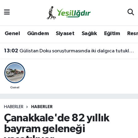
Iğdır Nöbetçi Eczaneler
Genel
Gündem
Siyaset
Sağlık
Eğitim
Resm
Iğdır Hava Durumu
13:02
Gülistan Doku soruşturmasında iki dalgıca tutuklama
İğdir Namaz Vakitleri
Iğdır Trafik Yoğunluk Haritası
Süper Lig Puan Durumu ve Fikstür
Genel
Tüm Manşetler
HABERLER
HABERLER
Çanakkale'de 82 yıllık
Son Dakika Haberleri
bayram geleneği
Haber Arşivi