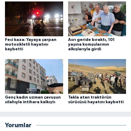
Feci kaza: Yayaya çarpan
Asrı geride bıraktı, 101
motosikletli hayatını
yaşına komşularının
kaybetti
alkışlarıyla girdi
Genç kadın uzman çavuşun
Takla atan traktörün
silahıyla intihara kalkıştı
sürücüsü hayatını kaybetti
Yorumlar