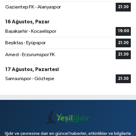
Gaziantep FK - Alanyaspor
21:30
16 Ağustos, Pazar
Başakşehir - Kocaelispor
19:00
Beşiktaş - Eyüpspor
21:30
Amed - Erzurumspor FK
21:30
17 Ağustos, Pazartesi
Samsunspor - Göztepe
21:30
Iğdır ve çevresine dair en güncel haberler, etkinlikler ve bilgilerle