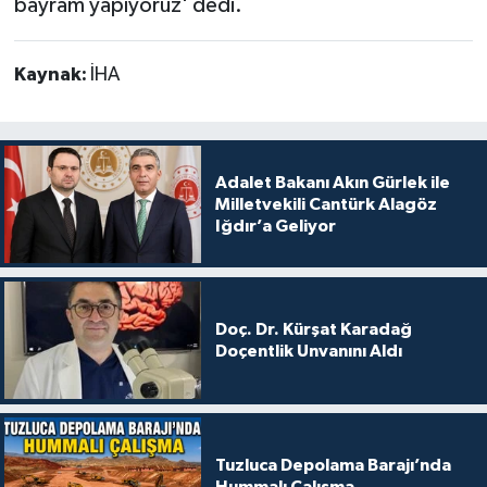
bayram yapıyoruz' dedi.
Kaynak:
İHA
Adalet Bakanı Akın Gürlek ile
Milletvekili Cantürk Alagöz
Iğdır’a Geliyor
Doç. Dr. Kürşat Karadağ
Doçentlik Unvanını Aldı
Tuzluca Depolama Barajı’nda