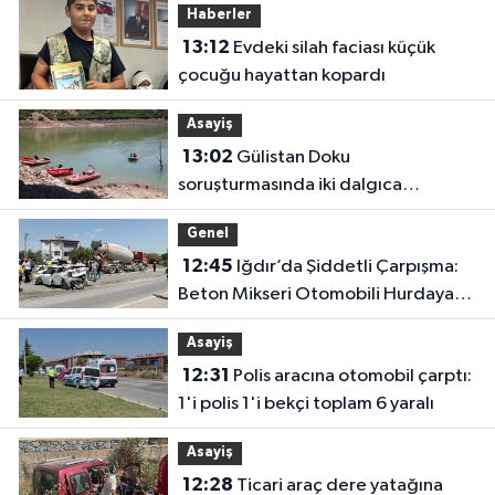
Haberler
13:12
Evdeki silah faciası küçük
çocuğu hayattan kopardı
Asayiş
13:02
Gülistan Doku
soruşturmasında iki dalgıca
tutuklama
Genel
12:45
Iğdır’da Şiddetli Çarpışma:
Beton Mikseri Otomobili Hurdaya
Çevirdi (4 Yaralı)
Asayiş
12:31
Polis aracına otomobil çarptı:
1'i polis 1'i bekçi toplam 6 yaralı
Asayiş
12:28
Ticari araç dere yatağına