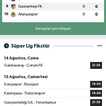
9
Gaziantep FK
0
0
10
Alanyaspor
0
0
Detaylar için tıklayın
Süper Lig Fikstür
14 Ağustos, Cuma
Galatasaray - Çorum FK
21:30
15 Ağustos, Cumartesi
Konyaspor - Rizespor
19:00
Kasımpaşa - Trabzonspor
19:00
Gençlerbirliği S.K. - Fenerbahçe
21:30