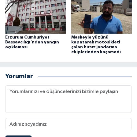
Erzurum Cumhuriyet
Maskeyle yüzünü
Başsavcılığı'ndan yangın
kapatarak motosikleti
açıklaması
çalan hırsız jandarma
ekiplerinden kaçamadı
Yorumlar