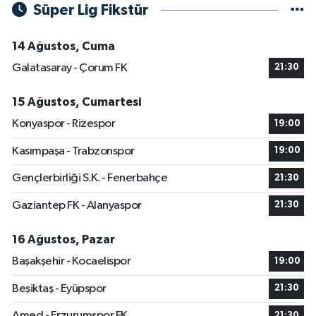
Süper Lig Fikstür
14 Ağustos, Cuma
Galatasaray - Çorum FK
21:30
15 Ağustos, Cumartesi
Konyaspor - Rizespor
19:00
Kasımpaşa - Trabzonspor
19:00
Gençlerbirliği S.K. - Fenerbahçe
21:30
Gaziantep FK - Alanyaspor
21:30
16 Ağustos, Pazar
Başakşehir - Kocaelispor
19:00
Beşiktaş - Eyüpspor
21:30
Amed - Erzurumspor FK
21:30