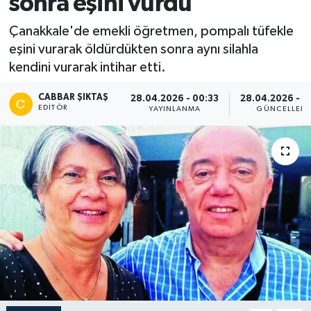
sonra eşini vurdu
Çanakkale'de emekli öğretmen, pompalı tüfekle
eşini vurarak öldürdükten sonra aynı silahla
kendini vurarak intihar etti.
CABBAR ŞIKTAŞ
28.04.2026 - 00:33
28.04.2026 - 0
EDITÖR
YAYINLANMA
GÜNCELLEM