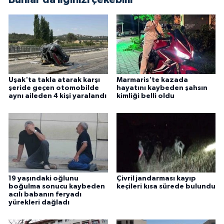
Uşak'ta takla atarak karşı
Marmaris'te kazada
şeride geçen otomobilde
hayatını kaybeden şahsın
aynı aileden 4 kişi yaralandı
kimliği belli oldu
19 yaşındaki oğlunu
Çivril jandarması kayıp
boğulma sonucu kaybeden
keçileri kısa sürede bulundu
acılı babanın feryadı
yürekleri dağladı