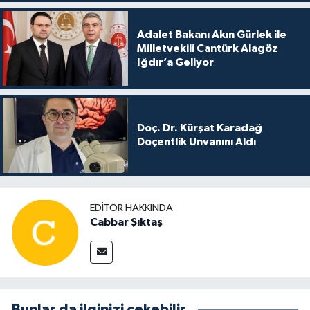
Adalet Bakanı Akın Gürlek ile
Milletvekili Cantürk Alagöz
Iğdır’a Geliyor
Doç. Dr. Kürşat Karadağ
Doçentlik Unvanını Aldı
EDITÖR HAKKINDA
Cabbar Şıktaş
Bunlar da ilginizi çekebilir