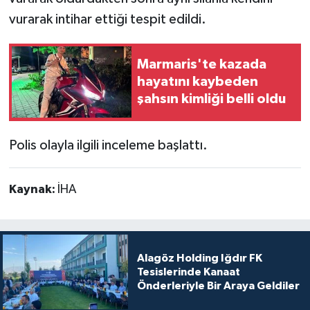
vurarak intihar ettiği tespit edildi.
Marmaris'te kazada
hayatını kaybeden
şahsın kimliği belli oldu
Polis olayla ilgili inceleme başlattı.
Kaynak:
İHA
Alagöz Holding Iğdır FK
Tesislerinde Kanaat
Önderleriyle Bir Araya Geldiler