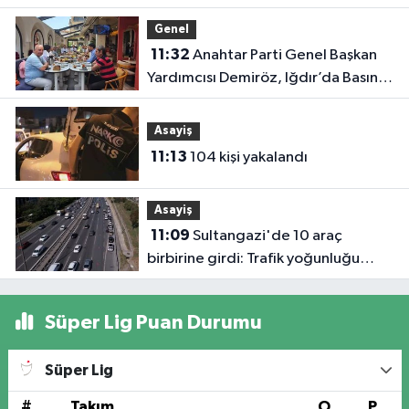
Genel
11:32
Anahtar Parti Genel Başkan
Yardımcısı Demiröz, Iğdır’da Basın
Mensuplarıyla Buluştu
Asayiş
11:13
104 kişi yakalandı
Asayiş
11:09
Sultangazi'de 10 araç
birbirine girdi: Trafik yoğunluğu
havadan görüntülendi
Süper Lig Puan Durumu
Süper Lig
#
Takım
O
P