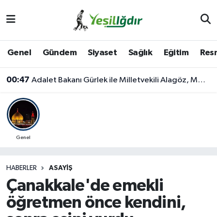
Iğdır Nöbetçi Eczaneler
Genel
Gündem
Siyaset
Sağlık
Eğitim
Resm
Iğdır Hava Durumu
00:47
Adalet Bakanı Gürlek ile Milletvekili Alagöz, MHP İl Başkanlığını Ziyaret Etti
İğdir Namaz Vakitleri
Iğdır Trafik Yoğunluk Haritası
Süper Lig Puan Durumu ve Fikstür
Genel
Tüm Manşetler
HABERLER
ASAYIŞ
Çanakkale'de emekli
Son Dakika Haberleri
öğretmen önce kendini,
Haber Arşivi