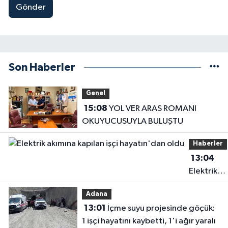
Gönder
Son Haberler
Genel
15:08
YOL VER ARAS ROMANI
OKUYUCUSUYLA BULUŞTU
Haberler
13:04
Elektrik
akımına
Adana
kapılan işç
13:01
İçme suyu projesinde göçük:
hayatın'd
1 işçi hayatını kaybetti, 1'i ağır yaralı
oldu