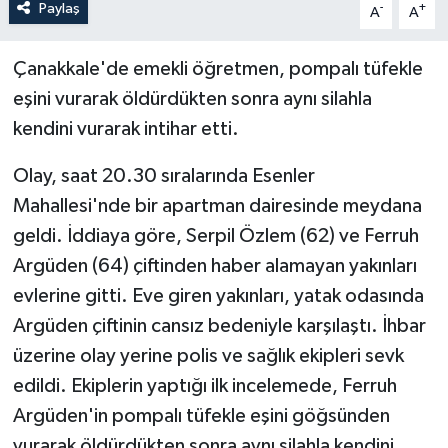
Paylaş
-
+
A
A
Çanakkale'de emekli öğretmen, pompalı tüfekle
eşini vurarak öldürdükten sonra aynı silahla
kendini vurarak intihar etti.
Olay, saat 20.30 sıralarında Esenler
Mahallesi'nde bir apartman dairesinde meydana
geldi. İddiaya göre, Serpil Özlem (62) ve Ferruh
Argüden (64) çiftinden haber alamayan yakınları
evlerine gitti. Eve giren yakınları, yatak odasında
Argüden çiftinin cansız bedeniyle karşılaştı. İhbar
üzerine olay yerine polis ve sağlık ekipleri sevk
edildi. Ekiplerin yaptığı ilk incelemede, Ferruh
Argüden'in pompalı tüfekle eşini göğsünden
vurarak öldürdükten sonra aynı silahla kendini