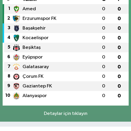
1
Amed
0
0
2
Erzurumspor FK
0
0
3
Başakşehir
0
0
4
Kocaelispor
0
0
5
Beşiktaş
0
0
6
Eyüpspor
0
0
7
Galatasaray
0
0
8
Çorum FK
0
0
9
Gaziantep FK
0
0
10
Alanyaspor
0
0
Detaylar için tıklayın