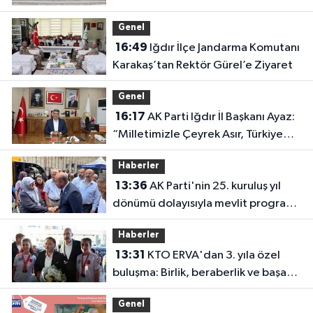
Genel
16:49
Iğdır İlçe Jandarma Komutanı
Karakaş’tan Rektör Gürel’e Ziyaret
Genel
16:17
AK Parti Iğdır İl Başkanı Ayaz:
“Milletimizle Çeyrek Asır, Türkiye
Geleceğe Hazır”
Haberler
13:36
AK Parti'nin 25. kuruluş yıl
dönümü dolayısıyla mevlit programı
düzenlendi
Haberler
13:31
KTO ERVA'dan 3. yıla özel
buluşma: Birlik, beraberlik ve başarı
bir arada
Genel