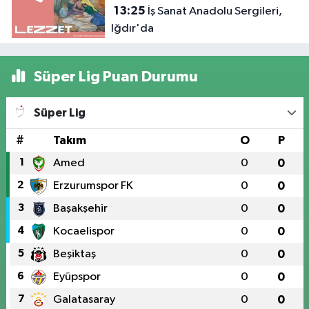
13:25
İş Sanat Anadolu Sergileri,
Iğdır'da
Süper Lig Puan Durumu
Süper Lig
#
Takım
O
P
1
Amed
0
0
2
Erzurumspor FK
0
0
3
Başakşehir
0
0
4
Kocaelispor
0
0
5
Beşiktaş
0
0
6
Eyüpspor
0
0
7
Galatasaray
0
0