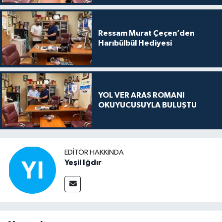
Ressam Murat Çeçen’den
Harıbülbül Hediyesi
YOL VER ARAS ROMANI
OKUYUCUSUYLA BULUŞTU
EDITÖR HAKKINDA
Yeşil Iğdır