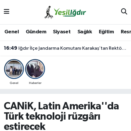
Iğdır Nöbetçi Eczaneler
Genel
Gündem
Siyaset
Sağlık
Eğitim
Resm
Iğdır Hava Durumu
16:49
Iğdır İlçe Jandarma Komutanı Karakaş’tan Rektör Gürel’e Ziyaret
İğdir Namaz Vakitleri
Iğdır Trafik Yoğunluk Haritası
Süper Lig Puan Durumu ve Fikstür
Genel
Haberler
Tüm Manşetler
CANiK, Latin Amerika''da
Son Dakika Haberleri
Türk teknoloji rüzgârı
estirecek
Haber Arşivi