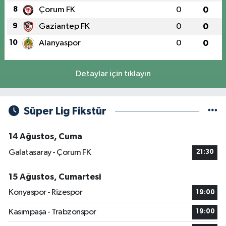
8
Çorum FK
0
0
9
Gaziantep FK
0
0
10
Alanyaspor
0
0
Detaylar için tıklayın
Süper Lig Fikstür
14 Ağustos, Cuma
Galatasaray - Çorum FK
21:30
15 Ağustos, Cumartesi
Konyaspor - Rizespor
19:00
Kasımpaşa - Trabzonspor
19:00