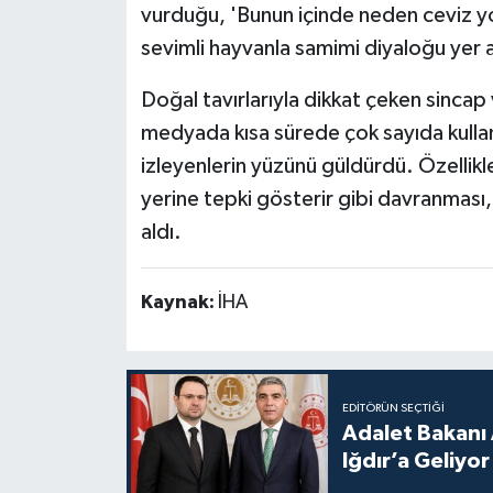
vurduğu, 'Bunun içinde neden ceviz y
sevimli hayvanla samimi diyaloğu yer a
Doğal tavırlarıyla dikkat çeken sincap
medyada kısa sürede çok sayıda kullanı
izleyenlerin yüzünü güldürdü. Özellik
yerine tepki gösterir gibi davranması,
aldı.
Kaynak:
İHA
EDITÖRÜN SEÇTIĞI
Adalet Bakanı 
Iğdır’a Geliyor