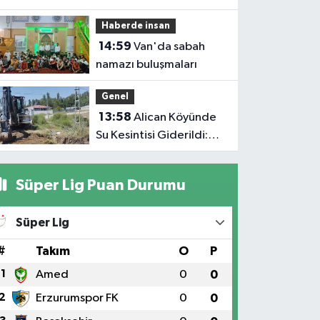
Haberde insan
14:59
Van'da sabah
namazı buluşmaları
Genel
13:58
Alican Köyünde
Su Kesintisi Giderildi:
Ekipler Anında
Müdahale Etti
Süper Lig Puan Durumu
Süper Lig
#
Takım
O
P
1
Amed
0
0
2
Erzurumspor FK
0
0