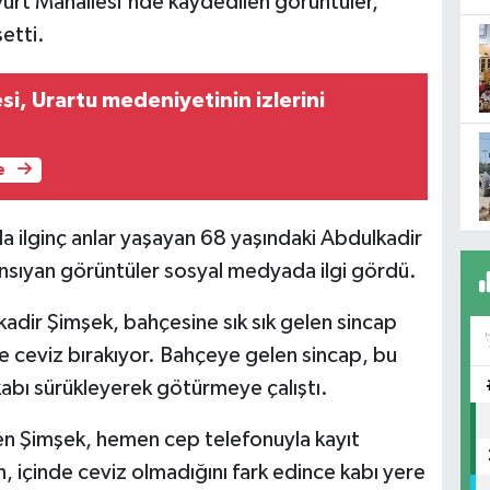
urt Mahallesi'nde kaydedilen görüntüler,
etti.
si, Urartu medeniyetinin izlerini
e
a ilginç anlar yaşayan 68 yaşındaki Abdulkadir
nsıyan görüntüler sosyal medyada ilgi gördü.
dir Şimşek, bahçesine sık sık gelen sincap
e ceviz bırakıyor. Bahçeye gelen sincap, bu
abı sürükleyerek götürmeye çalıştı.
n Şimşek, hemen cep telefonuyla kayıt
, içinde ceviz olmadığını fark edince kabı yere