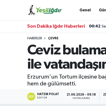
Genel
Gü
Iğdır Nöbetçi Eczaneler
Son Dakika Iğdır Haberleri
00:42
Sa
Iğdır Hava Durumu
HABERLER
ÇEVRE
İğdir Namaz Vakitleri
Ceviz bulamay
Iğdır Trafik Yoğunluk Haritası
ile vatandaşı
Süper Lig Puan Durumu ve Fikstür
Erzurum'un Tortum ilçesine bağl
Tüm Manşetler
hem de gülümsetti.
Son Dakika Haberleri
HATEM POLAT
21.06.2026 - 09:18
2
EDITÖR
YAYINLANMA
Haber Arşivi