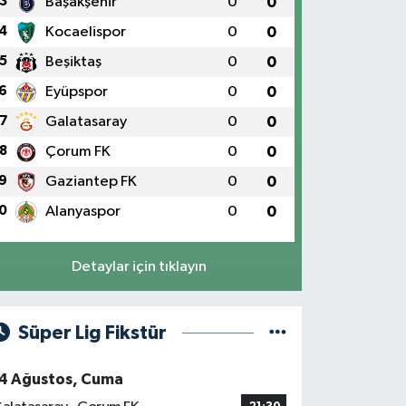
3
Başakşehir
0
0
4
Kocaelispor
0
0
5
Beşiktaş
0
0
6
Eyüpspor
0
0
7
Galatasaray
0
0
8
Çorum FK
0
0
9
Gaziantep FK
0
0
0
Alanyaspor
0
0
Detaylar için tıklayın
Süper Lig Fikstür
4 Ağustos, Cuma