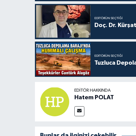
EDITÖRÜN SEÇTIĞI
Doç. Dr. Kürşa
EDITÖRÜN SEÇTIĞI
Tuzluca Depol
EDITÖR HAKKINDA
Hatem POLAT
Bunlar da ilginizi çekebilir