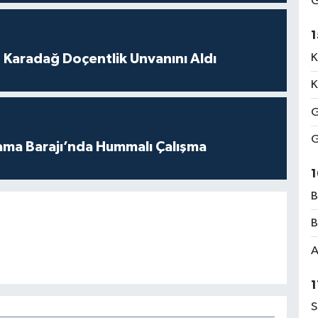
G
1
t Karadağ Doçentlik Unvanını Aldı
K
K
G
G
ama Barajı’nda Hummalı Çalışma
1
B
B
A
1
S