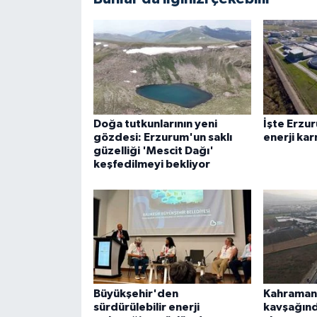
Doğa tutkunlarının yeni
İşte Erzu
gözdesi: Erzurum'un saklı
enerji kar
güzelliği 'Mescit Dağı'
keşfedilmeyi bekliyor
Büyükşehir'den
Kahraman
sürdürülebilir enerji
kavşağın