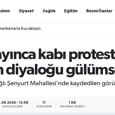
ndem
Siyaset
Sağlık
Eğitim
Resmi İlanlar
natkârlarla Kucaklaştı
ınca kabı protesto
n diyaloğu gülüms
ı Şenyurt Mahallesi'nde kaydedilen görünt
1.06.2026 - 12:08
11
1 DK
GÜNCELLEME
GÖSTERIM
OKUNMA SÜRESI