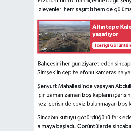
Erzurum'un Tortum ilçesine bağlı Şeny
izleyenleri hem şaşırttı hem de gülüms
Altıntepe Kale
yaşatıyor
İçeriği Görüntül
Bahçesini her gün ziyaret eden sincapl
Şimşek'in cep telefonu kamerasına ya
Şenyurt Mahallesi'nde yaşayan Abdulka
için zaman zaman boş kapların içerisin
kez içerisinde ceviz bulunmayan boş k
Sincabın kutuyu götürdüğünü fark ede
almaya başladı. Görüntülerde sincabın