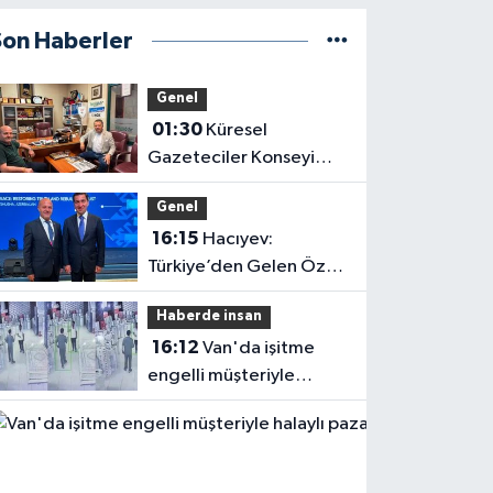
Son Haberler
Genel
01:30
Küresel
Gazeteciler Konseyi
Başkanı Mehmet Ali
Genel
Dim’den Gazetemize
16:15
Hacıyev:
Ziyaret
Türkiye’den Gelen Öz
Evine Gelir
Haberde insan
16:12
Van'da işitme
engelli müşteriyle
halaylı pazarlık
gülümsetti