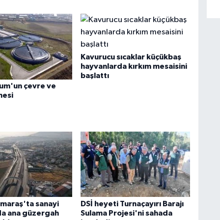
Kavurucu sıcaklar küçükbaş
hayvanlarda kırkım mesaisini
başlattı
rum'un çevre ve
nesi
maraş'ta sanayi
DSİ heyeti Turnaçayırı Barajı
da ana güzergah
Sulama Projesi'ni sahada