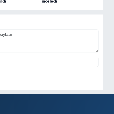
ıldı
inceledi