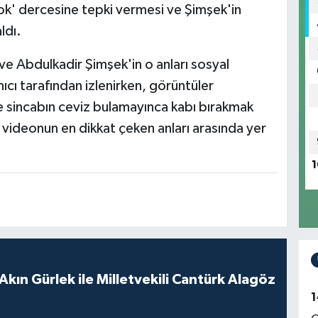
ok' dercesine tepki vermesi ve Şimşek'in
ldı.
 ve Abdulkadir Şimşek'in o anları sosyal
cı tarafından izlenirken, görüntüler
le sincabın ceviz bulamayınca kabı bırakmak
 videonun en dikkat çeken anları arasında yer
1
Akın Gürlek ile Milletvekili Cantürk Alagöz
1