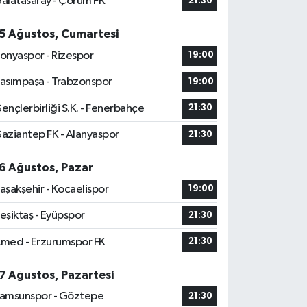
alatasaray - Çorum FK
21:30
5 Ağustos, Cumartesi
onyaspor - Rizespor
19:00
asımpaşa - Trabzonspor
19:00
ençlerbirliği S.K. - Fenerbahçe
21:30
aziantep FK - Alanyaspor
21:30
6 Ağustos, Pazar
aşakşehir - Kocaelispor
19:00
eşiktaş - Eyüpspor
21:30
med - Erzurumspor FK
21:30
7 Ağustos, Pazartesi
amsunspor - Göztepe
21:30