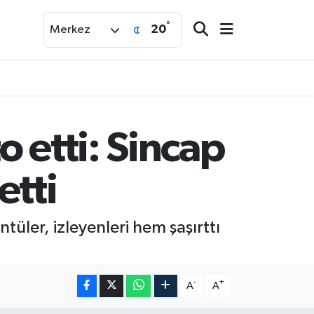
°
20
Merkez
 etti: Sincap
etti
üler, izleyenleri hem şaşırttı
-
+
A
A