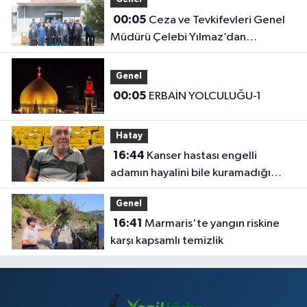
Genel
00:05
Ceza ve Tevkifevleri Genel
Müdürü Çelebi Yılmaz’dan
Iğdır’daki Kurumlara Ziyaret ve
Üretim İncelemesi
Genel
00:05
ERBAİN YOLCULUĞU-1
Hatay
16:44
Kanser hastası engelli
adamın hayalini bile kuramadığı
evine kavuşunca döktüğü gözyaşı
Genel
duygulandırdı
16:41
Marmaris'te yangın riskine
karşı kapsamlı temizlik