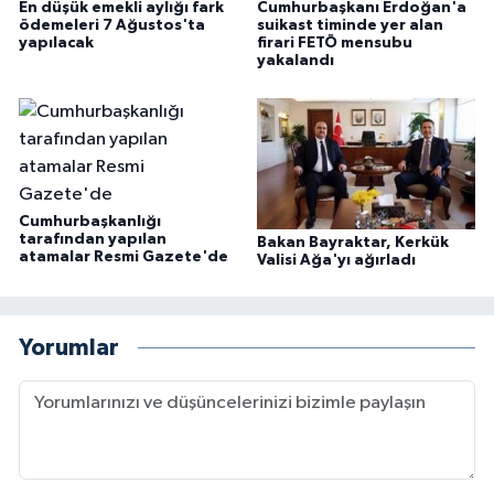
En düşük emekli aylığı fark
Cumhurbaşkanı Erdoğan'a
ödemeleri 7 Ağustos'ta
suikast timinde yer alan
yapılacak
firari FETÖ mensubu
yakalandı
Cumhurbaşkanlığı
tarafından yapılan
Bakan Bayraktar, Kerkük
atamalar Resmi Gazete'de
Valisi Ağa'yı ağırladı
Yorumlar