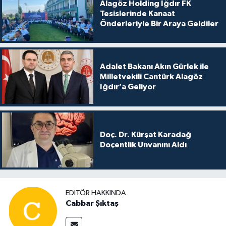
Alagöz Holding Iğdır FK
Tesislerinde Kanaat
Önderleriyle Bir Araya Geldiler
Adalet Bakanı Akın Gürlek ile
Milletvekili Cantürk Alagöz
Iğdır’a Geliyor
Doç. Dr. Kürşat Karadağ
Doçentlik Unvanını Aldı
EDITÖR HAKKINDA
Cabbar Şıktaş