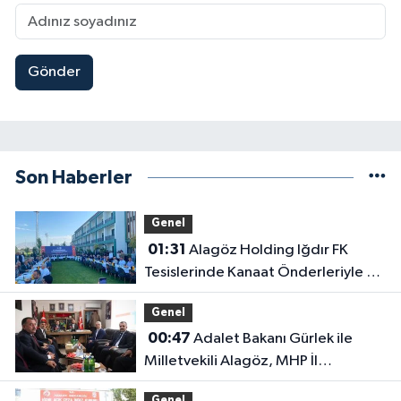
Gönder
Son Haberler
Genel
01:31
Alagöz Holding Iğdır FK
Tesislerinde Kanaat Önderleriyle Bir
Araya Geldiler
Genel
00:47
Adalet Bakanı Gürlek ile
Milletvekili Alagöz, MHP İl
Başkanlığını Ziyaret Etti