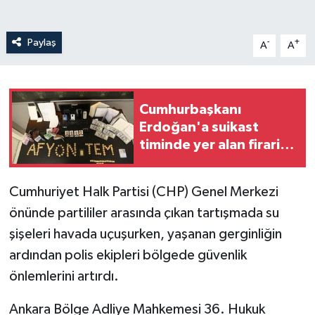
Paylaş
-
+
A
A
Cumhurbaşkanı
Erdoğan'a suikast
timinde yer alan firari
FETÖ mensubu
yakalandı
Cumhuriyet Halk Partisi (CHP) Genel Merkezi
önünde partililer arasında çıkan tartışmada su
şişeleri havada uçuşurken, yaşanan gerginliğin
ardından polis ekipleri bölgede güvenlik
önlemlerini artırdı.
Ankara Bölge Adliye Mahkemesi 36. Hukuk