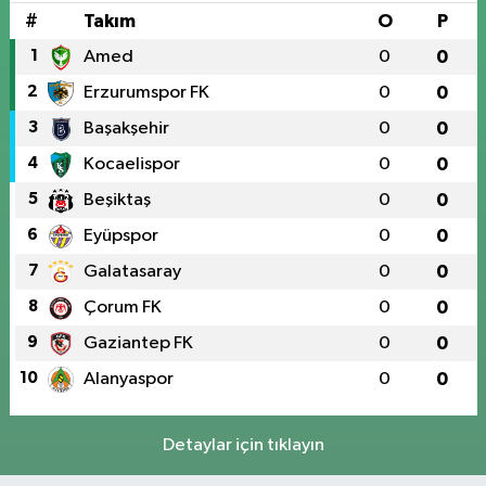
#
Takım
O
P
1
Amed
0
0
2
Erzurumspor FK
0
0
3
Başakşehir
0
0
4
Kocaelispor
0
0
5
Beşiktaş
0
0
6
Eyüpspor
0
0
7
Galatasaray
0
0
8
Çorum FK
0
0
9
Gaziantep FK
0
0
10
Alanyaspor
0
0
Detaylar için tıklayın