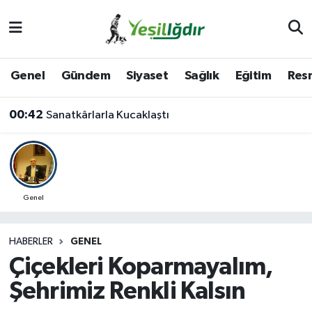
Iğdır Nöbetçi Eczaneler
Genel
Gündem
Siyaset
Sağlık
Eğitim
Resm
Iğdır Hava Durumu
00:42
Sanatkârlarla Kucaklaştı
İğdir Namaz Vakitleri
Iğdır Trafik Yoğunluk Haritası
Süper Lig Puan Durumu ve Fikstür
Genel
Tüm Manşetler
HABERLER
GENEL
Çiçekleri Koparmayalım,
Son Dakika Haberleri
Şehrimiz Renkli Kalsın
Haber Arşivi