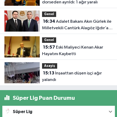
dorseden ayrıldı: 1 ağır yaralı
Genel
16:34
Adalet Bakanı Akın Gürlek ile
Milletvekili Cantürk Alagöz Iğdır’a
Geliyor
Genel
15:57
Eski Maliyeci Kenan Akar
Hayatını Kaybetti
Asayiş
15:13
İnşaattan düşen işçi ağır
yalandı
Süper Lig Puan Durumu
Süper Lig