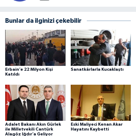
Bunlar da ilginizi çekebilir
Erbain’e 22 Milyon Kişi
Sanatkârlarla Kucaklaştı
Katıldı
Adalet Bakanı Akın Gürlek
Eski Maliyeci Kenan Akar
ile Milletvekili Cantürk
Hayatını Kaybetti
Alagöz Iğdır’a Geliyor