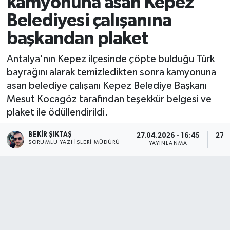
kamyonuna asan Kepez
Belediyesi çalışanına
başkandan plaket
Antalya'nın Kepez ilçesinde çöpte bulduğu Türk
bayrağını alarak temizledikten sonra kamyonuna
asan belediye çalışanı Kepez Belediye Başkanı
Mesut Kocagöz tarafından teşekkür belgesi ve
plaket ile ödüllendirildi.
BEKIR ŞIKTAŞ
27.04.2026 - 16:45
27.0
SORUMLU YAZI İŞLERI MÜDÜRÜ
YAYINLANMA
G