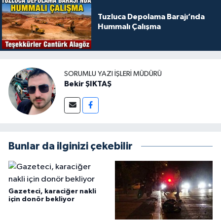
Tuzluca Depolama Barajı’nda
Hummalı Çalışma
SORUMLU YAZI İŞLERI MÜDÜRÜ
Bekir ŞIKTAŞ
Bunlar da ilginizi çekebilir
Gazeteci, karaciğer nakli
için donör bekliyor