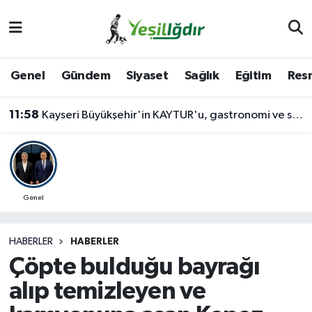
Iğdır Nöbetçi Eczaneler
Genel
Gündem
Siyaset
Sağlık
Eğitim
Resm
Iğdır Hava Durumu
11:58
Kayseri Büyükşehir'in KAYTUR'u, gastronomi ve sosyal yaşamın güçlü adresi
İğdir Namaz Vakitleri
Iğdır Trafik Yoğunluk Haritası
Süper Lig Puan Durumu ve Fikstür
Genel
Tüm Manşetler
HABERLER
HABERLER
Çöpte bulduğu bayrağı
Son Dakika Haberleri
alıp temizleyen ve
Haber Arşivi