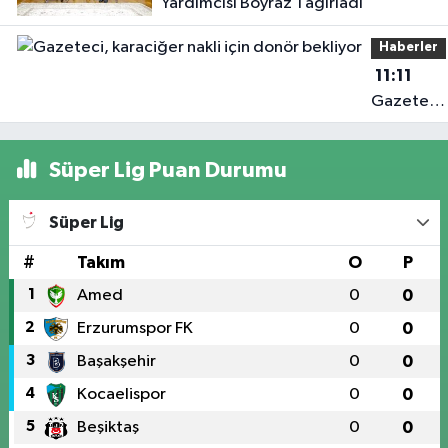
Yardımcısı Boyraz'ı ağırladı
Haberler
11:11
Gazeteci,
karaciğer
nakli için
Süper Lig Puan Durumu
donör
bekliyor
Süper Lig
#
Takım
O
P
1
Amed
0
0
2
Erzurumspor FK
0
0
3
Başakşehir
0
0
4
Kocaelispor
0
0
5
Beşiktaş
0
0