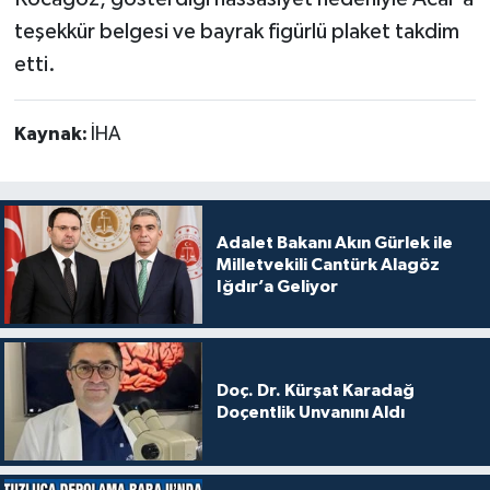
teşekkür belgesi ve bayrak figürlü plaket takdim
etti.
Kaynak:
İHA
Adalet Bakanı Akın Gürlek ile
Milletvekili Cantürk Alagöz
Iğdır’a Geliyor
Doç. Dr. Kürşat Karadağ
Doçentlik Unvanını Aldı