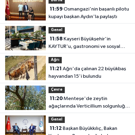
Bursa
11:59
Osmangazi'nin başarılı pilotu
kupayı başkan Aydın'la paylaştı
Genel
11:58
Kayseri Büyükşehir'in
KAYTUR'u, gastronomi ve sosyal
yaşamın güçlü adresi
Ağrı
11:21
Ağrı'da çalınan 22 büyükbaş
hayvandan 15'i bulundu
Çevre
11:20
Menteşe'de zeytin
ağaçlarında Verticillium solgunluğu
kontrolleri yapıldı
Genel
11:12
Başkan Büyükkılıç, Bakan