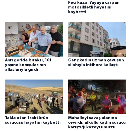
Feci kaza: Yayaya çarpan
motosikletli hayatını
kaybetti
Asrı geride bıraktı, 101
Genç kadın uzman çavuşun
yaşına komşularının
silahıyla intihara kalkıştı
alkışlarıyla girdi
Takla atan traktörün
Mahalleyi savaş alanına
sürücüsü hayatını kaybetti
çevirdi, alkollü kadın sürücü
karıştığı kazayı unuttu