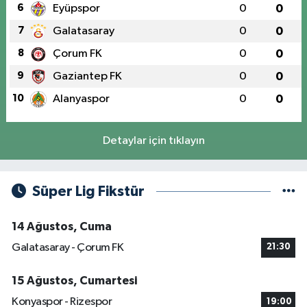
6
Eyüpspor
0
0
7
Galatasaray
0
0
8
Çorum FK
0
0
9
Gaziantep FK
0
0
10
Alanyaspor
0
0
Detaylar için tıklayın
Süper Lig Fikstür
14 Ağustos, Cuma
Galatasaray - Çorum FK
21:30
15 Ağustos, Cumartesi
Konyaspor - Rizespor
19:00