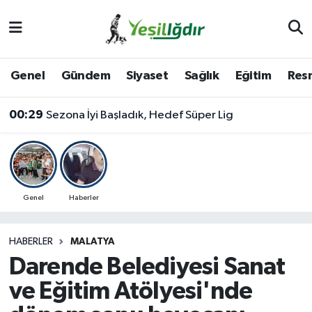
Iğdır Nöbetçi Eczaneler
Genel
Gündem
Siyaset
Sağlık
Eğitim
Resm
Iğdır Hava Durumu
00:29
Sezona İyi Başladık, Hedef Süper Lig
İğdir Namaz Vakitleri
Iğdır Trafik Yoğunluk Haritası
Süper Lig Puan Durumu ve Fikstür
Genel
Haberler
Tüm Manşetler
HABERLER
MALATYA
Darende Belediyesi Sanat
Son Dakika Haberleri
ve Eğitim Atölyesi'nde
Haber Arşivi