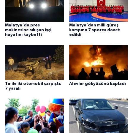
Malatya'da pres
Malatya'dan milli güreş
makinesine sıkışan işçi
kampına 7 sporcu davet
hayatını kaybetti
edildi
Tır ile iki otomobil çarpıştı:
Alevler gökyüzünü kapladı
7 yaralı