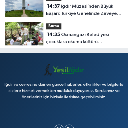
14:37
Iğdır Müzesi’nden Büyük
Başarı: Türkiye Genelinde Zirveye
Yerleşti!
Bursa
14:35
Osmangazi Belediyesi
çocuklara okuma kültürü
kazandırıyor
Iğdır ve çevresine dair en güncel haberler, etkinlikler ve bilgilerle
sizlere hizmet vermekten mutluluk duyuyoruz. Sorularınız ve
önerileriniz için bizimle iletişime geçebilirsiniz.