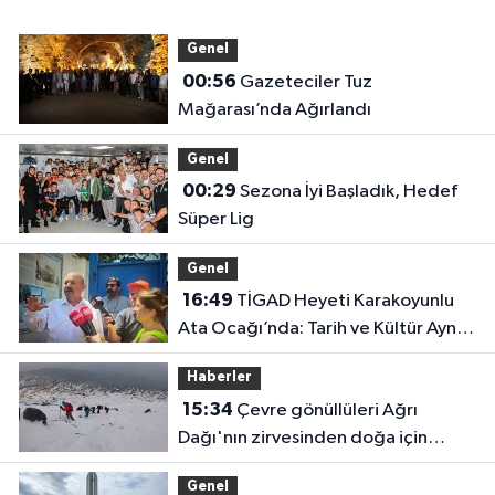
Genel
00:56
Gazeteciler Tuz
Mağarası’nda Ağırlandı
Genel
00:29
Sezona İyi Başladık, Hedef
Süper Lig
Genel
16:49
TİGAD Heyeti Karakoyunlu
Ata Ocağı’nda: Tarih ve Kültür Aynı
Çatı Altında Buluştu
Haberler
15:34
Çevre gönüllüleri Ağrı
Dağı'nın zirvesinden doğa için
seslendi
Genel