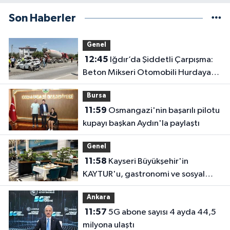
Son Haberler
Genel
12:45
Iğdır’da Şiddetli Çarpışma:
Beton Mikseri Otomobili Hurdaya
Çevirdi (4 Yaralı)
Bursa
11:59
Osmangazi'nin başarılı pilotu
kupayı başkan Aydın'la paylaştı
Genel
11:58
Kayseri Büyükşehir'in
KAYTUR'u, gastronomi ve sosyal
yaşamın güçlü adresi
Ankara
11:57
5G abone sayısı 4 ayda 44,5
milyona ulaştı