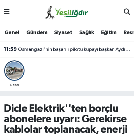
Iğdır Nöbetçi Eczaneler
Genel
Gündem
Siyaset
Sağlık
Eğitim
Resm
Iğdır Hava Durumu
11:59
Osmangazi'nin başarılı pilotu kupayı başkan Aydın'la paylaştı
İğdir Namaz Vakitleri
Iğdır Trafik Yoğunluk Haritası
Süper Lig Puan Durumu ve Fikstür
Genel
Tüm Manşetler
Dicle Elektrik''ten borçlu
Son Dakika Haberleri
abonelere uyarı: Gerekirse
kablolar toplanacak, enerji
Haber Arşivi