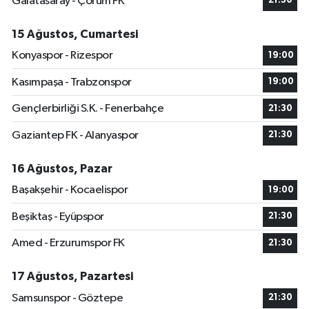
Galatasaray - Çorum FK
21:30
15 Ağustos, Cumartesi
Konyaspor - Rizespor
19:00
Kasımpaşa - Trabzonspor
19:00
Gençlerbirliği S.K. - Fenerbahçe
21:30
Gaziantep FK - Alanyaspor
21:30
16 Ağustos, Pazar
Başakşehir - Kocaelispor
19:00
Beşiktaş - Eyüpspor
21:30
Amed - Erzurumspor FK
21:30
17 Ağustos, Pazartesi
Samsunspor - Göztepe
21:30