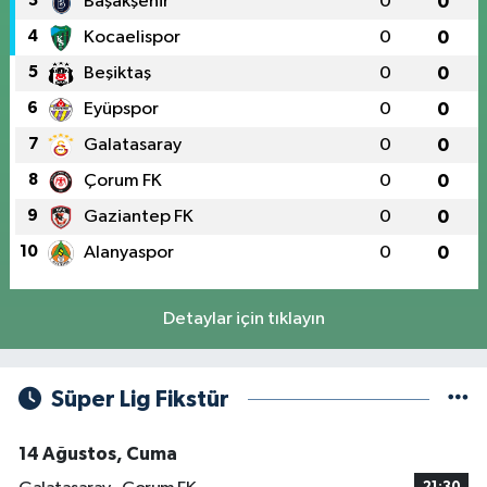
3
Başakşehir
0
0
4
Kocaelispor
0
0
5
Beşiktaş
0
0
6
Eyüpspor
0
0
7
Galatasaray
0
0
8
Çorum FK
0
0
9
Gaziantep FK
0
0
10
Alanyaspor
0
0
Detaylar için tıklayın
Süper Lig Fikstür
14 Ağustos, Cuma