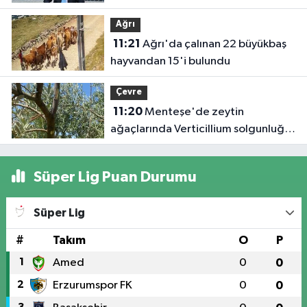
Ağrı
11:21
Ağrı'da çalınan 22 büyükbaş
hayvandan 15'i bulundu
Çevre
11:20
Menteşe'de zeytin
ağaçlarında Verticillium solgunluğu
kontrolleri yapıldı
Süper Lig Puan Durumu
Süper Lig
#
Takım
O
P
1
Amed
0
0
2
Erzurumspor FK
0
0