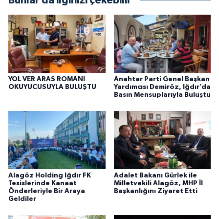
Bunlar da ilginizi çekebilir
YOL VER ARAS ROMANI
Anahtar Parti Genel Başkan
OKUYUCUSUYLA BULUŞTU
Yardımcısı Demiröz, Iğdır’da
Basın Mensuplarıyla Buluştu
Alagöz Holding Iğdır FK
Adalet Bakanı Gürlek ile
Tesislerinde Kanaat
Milletvekili Alagöz, MHP İl
Önderleriyle Bir Araya
Başkanlığını Ziyaret Etti
Geldiler