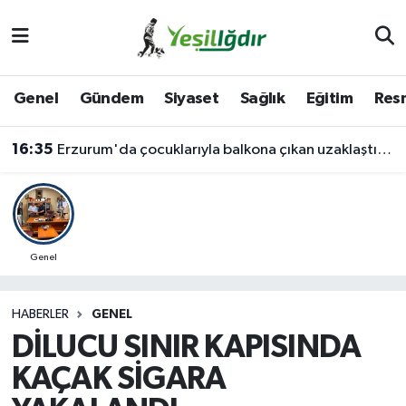
Iğdır Nöbetçi Eczaneler
Genel
Gündem
Siyaset
Sağlık
Eğitim
Resm
Iğdır Hava Durumu
16:35
Erzurum'da çocuklarıyla balkona çıkan uzaklaştırma kararlı koca ikna edildi
İğdir Namaz Vakitleri
Iğdır Trafik Yoğunluk Haritası
Süper Lig Puan Durumu ve Fikstür
Genel
Tüm Manşetler
HABERLER
GENEL
DİLUCU SINIR KAPISINDA
Son Dakika Haberleri
KAÇAK SİGARA
Haber Arşivi