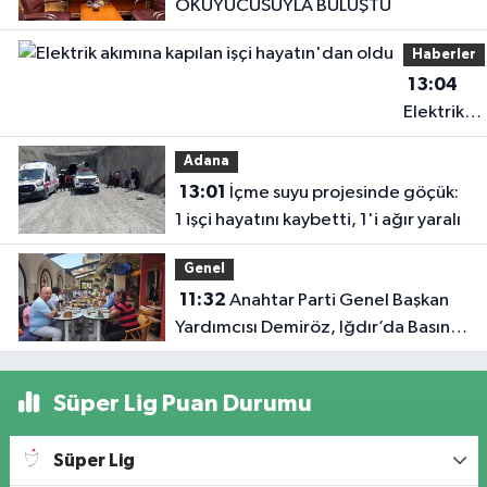
OKUYUCUSUYLA BULUŞTU
Haberler
13:04
Elektrik
akımına
Adana
kapılan işç
13:01
İçme suyu projesinde göçük:
hayatın'd
1 işçi hayatını kaybetti, 1'i ağır yaralı
oldu
Genel
11:32
Anahtar Parti Genel Başkan
Yardımcısı Demiröz, Iğdır’da Basın
Mensuplarıyla Buluştu
Süper Lig Puan Durumu
Süper Lig