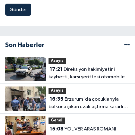
Gönder
Son Haberler
Asayiş
17:21
Direksiyon hakimiyetini
kaybetti, karşı şeritteki otomobile
çarptı
Asayiş
16:35
Erzurum'da çocuklarıyla
balkona çıkan uzaklaştırma kararlı
koca ikna edildi
Genel
15:08
YOL VER ARAS ROMANI