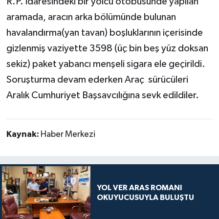
R.P. idaresindeki bir yolcu otobüsünde yapılan
aramada, aracın arka bölümünde bulunan
havalandırma(yan tavan) boşluklarının içerisinde
gizlenmiş vaziyette 3598 (üç bin beş yüz doksan
sekiz) paket yabancı menşeli sigara ele geçirildi.
Soruşturma devam ederken Araç sürücüleri
Aralık Cumhuriyet Başsavcılığına sevk edildiler.
Kaynak:
Haber Merkezi
YOL VER ARAS ROMANI
OKUYUCUSUYLA BULUŞTU