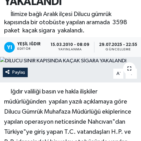
YAKALANDI
İlimize bağlı Aralık ilçesi Dilucu gümrük
kapısında bir otobüste yapılan aramada 3598
paket kaçak sigara yakalandı.
YEŞIL IĞDIR
15.03.2010 - 08:09
29.07.2025 - 22:55
EDITÖR
YAYINLANMA
GÜNCELLEME
Paylaş
-
+
A
A
Iğdır valiliği basın ve hakla ilişkiler
müdürlüğünden yapılan yazılı açıklamaya göre
Dilucu Gümrük Muhafaza Müdürlüğü ekiplerince
yapılan operasyon neticesinde Nahcıvan"dan
Türkiye"ye giriş yapan T.C. vatandaşları H.P. ve