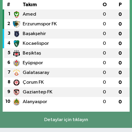
#
Takım
O
P
1
Amed
0
0
2
Erzurumspor FK
0
0
3
Başakşehir
0
0
4
Kocaelispor
0
0
5
Beşiktaş
0
0
6
Eyüpspor
0
0
7
Galatasaray
0
0
8
Çorum FK
0
0
9
Gaziantep FK
0
0
10
Alanyaspor
0
0
Detaylar için tıklayın