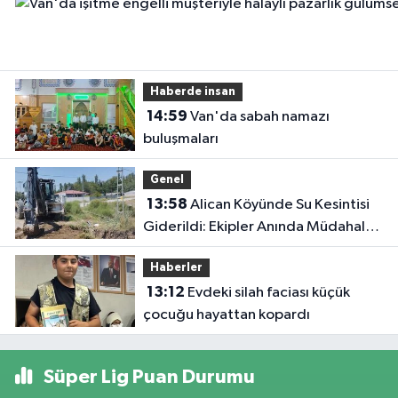
Haberde insan
14:59
Van'da sabah namazı
buluşmaları
Genel
13:58
Alican Köyünde Su Kesintisi
Giderildi: Ekipler Anında Müdahale
Etti
Haberler
13:12
Evdeki silah faciası küçük
çocuğu hayattan kopardı
Süper Lig Puan Durumu