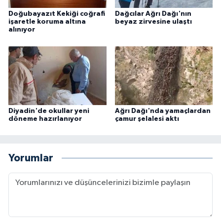
Doğubayazıt Kekiği coğrafi
Dağcılar Ağrı Dağı'nın
işaretle koruma altına
beyaz zirvesine ulaştı
alınıyor
Diyadin'de okullar yeni
Ağrı Dağı'nda yamaçlardan
döneme hazırlanıyor
çamur şelalesi aktı
Yorumlar