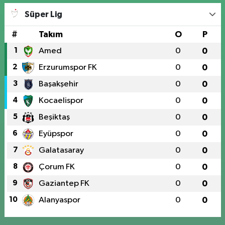
Süper Lig
#
Takım
O
P
1
Amed
0
0
2
Erzurumspor FK
0
0
3
Başakşehir
0
0
4
Kocaelispor
0
0
5
Beşiktaş
0
0
6
Eyüpspor
0
0
7
Galatasaray
0
0
8
Çorum FK
0
0
9
Gaziantep FK
0
0
10
Alanyaspor
0
0