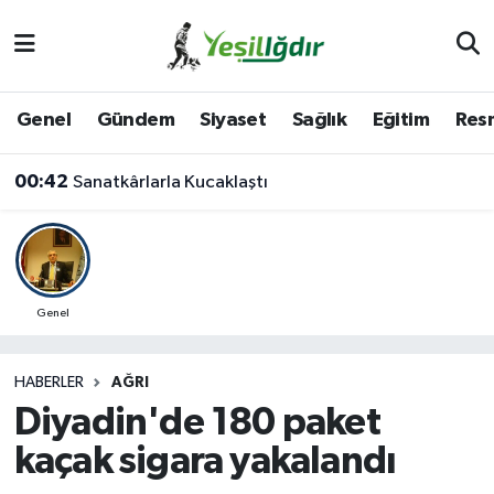
Iğdır Nöbetçi Eczaneler
Genel
Gündem
Siyaset
Sağlık
Eğitim
Resm
Iğdır Hava Durumu
00:42
Sanatkârlarla Kucaklaştı
İğdir Namaz Vakitleri
Iğdır Trafik Yoğunluk Haritası
Süper Lig Puan Durumu ve Fikstür
Genel
Tüm Manşetler
HABERLER
AĞRI
Diyadin'de 180 paket
Son Dakika Haberleri
kaçak sigara yakalandı
Haber Arşivi