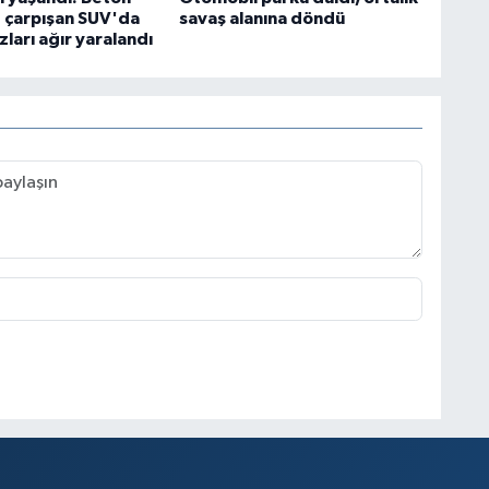
e çarpışan SUV'da
savaş alanına döndü
zları ağır yaralandı