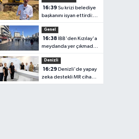
üyesi olmak inanç ister,
16:39
Su krizi belediye
emek ister, yürek ister'
başkanını isyan ettirdi:
Faturasını ödemeyen
Genel
vatandaşlara böyle
16:38
İBB'den Kızılay'a
seslendi
meydanda yer çıkmadı,
Bahçelievler Belediyesi
Denizli
yer tahsis etti
16:29
Denizli'de yapay
zeka destekli MR cihazı
hizmete girdi