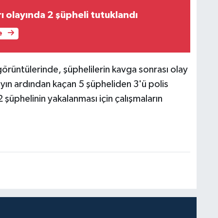
ı olayında 2 şüpheli tutuklandı
e
örüntülerinde, şüphelilerin kavga sonrası olay
layın ardından kaçan 5 şüpheliden 3'ü polis
 2 şüphelinin yakalanması için çalışmaların