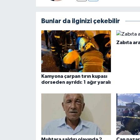
Bunlar da ilginizi çekebilir
Zabıta ara
Kamyona çarpan tırın kupası
dorseden ayrıldı: 1 ağır yaralı
Muhtara saldırı olayında 2
Can pazar