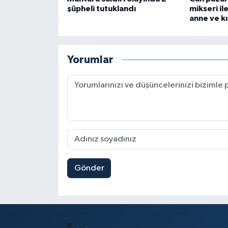
şüpheli tutuklandı
mikseri il
anne ve kı
Yorumlar
Gönder