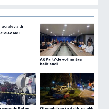
cı alev aldı
AK Parti'de yol haritası
belirlendi
ı yaşandı: Beton
Otomobil parka daldı, ortalık