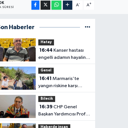
 DK
-
+
A
A
 SÜRESI
Son Haberler
Hatay
16:44
Kanser hastası
engelli adamın hayalini
bile kuramadığı evine
Genel
kavuşunca döktüğü
16:41
Marmaris'te
gözyaşı duygulandırdı
yangın riskine karşı
kapsamlı temizlik
Bilecik
16:39
CHP Genel
Başkan Yardımcısı Prof.
Dr. Ali Rıza Erbay, 'CHP
Haberde insan