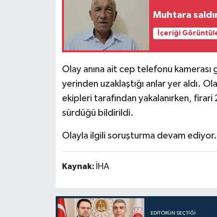
Muhtara saldır
İçeriği Görüntül
Olay anına ait cep telefonu kamerası g
yerinden uzaklaştığı anlar yer aldı. O
ekipleri tarafından yakalanırken, firari
sürdüğü bildirildi.
Olayla ilgili soruşturma devam ediyor.
Kaynak:
İHA
EDITÖRÜN SEÇTIĞI