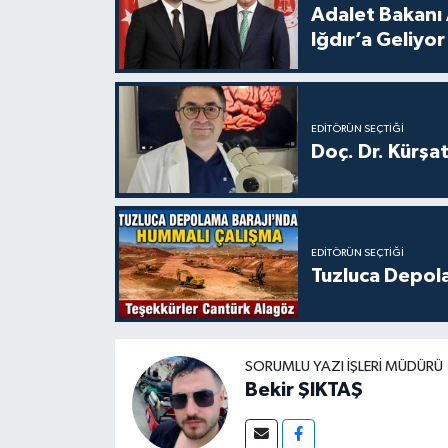
Adalet Bakanı 
Iğdır’a Geliyor
EDITÖRÜN SEÇTIĞI
Doç. Dr. Kürşa
EDITÖRÜN SEÇTIĞI
Tuzluca Depol
SORUMLU YAZI İŞLERI MÜDÜRÜ
Bekir ŞIKTAŞ