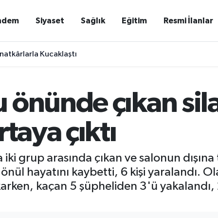
ndem
Siyaset
Sağlık
Eğitim
Resmi İlanlar
natkârlarla Kucaklaştı
 önünde çıkan sila
rtaya çıktı
i grup arasında çıkan ve salonun dışına t
nül hayatını kaybetti, 6 kişi yaralandı. Ol
karken, kaçan 5 şüpheliden 3'ü yakalandı, 