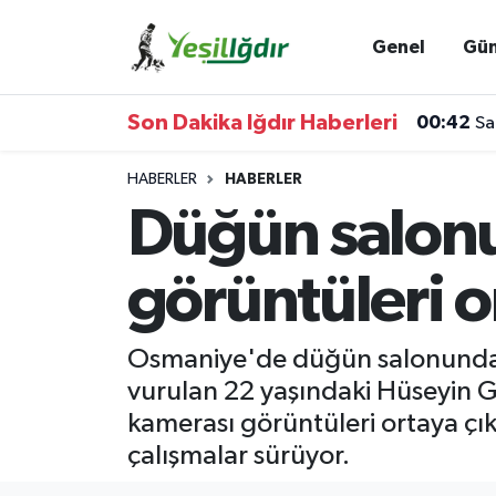
Genel
Gü
Iğdır Nöbetçi Eczaneler
Son Dakika Iğdır Haberleri
00:42
Sa
Iğdır Hava Durumu
HABERLER
HABERLER
İğdir Namaz Vakitleri
Düğün salonu
Iğdır Trafik Yoğunluk Haritası
görüntüleri o
Süper Lig Puan Durumu ve Fikstür
Osmaniye'de düğün salonunda ik
Tüm Manşetler
vurulan 22 yaşındaki Hüseyin Gö
kamerası görüntüleri ortaya çı
Son Dakika Haberleri
çalışmalar sürüyor.
Haber Arşivi