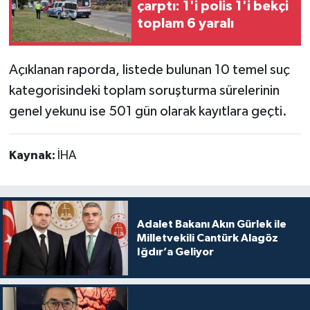
çarptı: 1'i polis 1'i bekçi
toplam 6 yaralı
Açıklanan raporda, listede bulunan 10 temel suç
kategorisindeki toplam soruşturma sürelerinin
genel yekunu ise 501 gün olarak kayıtlara geçti.
Kaynak:
İHA
Adalet Bakanı Akın Gürlek ile
Milletvekili Cantürk Alagöz
Iğdır’a Geliyor