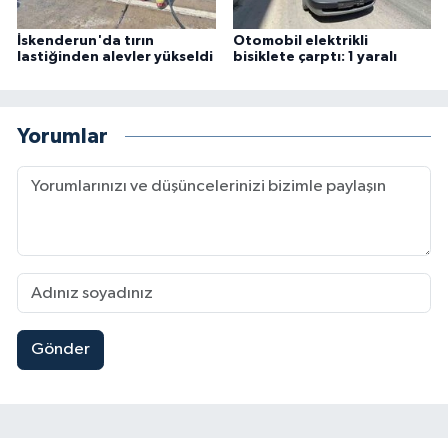
İskenderun'da tırın
Otomobil elektrikli
lastiğinden alevler yükseldi
bisiklete çarptı: 1 yaralı
Yorumlar
Gönder