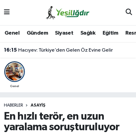
Iğdır Nöbetçi Eczaneler
Genel
Gündem
Siyaset
Sağlık
Eğitim
Resm
Iğdır Hava Durumu
16:15
Hacıyev: Türkiye’den Gelen Öz Evine Gelir
İğdir Namaz Vakitleri
Iğdır Trafik Yoğunluk Haritası
Süper Lig Puan Durumu ve Fikstür
Genel
Tüm Manşetler
HABERLER
ASAYIŞ
En hızlı terör, en uzun
Son Dakika Haberleri
yaralama soruşturuluyor
Haber Arşivi