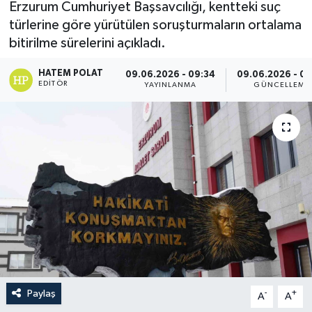
Erzurum Cumhuriyet Başsavcılığı, kentteki suç
türlerine göre yürütülen soruşturmaların ortalama
bitirilme sürelerini açıkladı.
HATEM POLAT
09.06.2026 - 09:34
09.06.2026 - 09
EDITÖR
YAYINLANMA
GÜNCELLEME
Paylaş
-
+
A
A