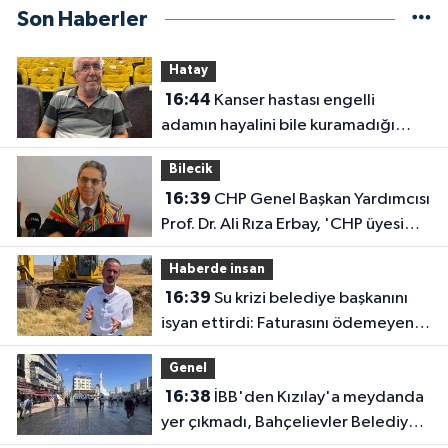
Son Haberler
Hatay
16:44
Kanser hastası engelli
adamın hayalini bile kuramadığı
evine kavuşunca döktüğü gözyaşı
Bilecik
duygulandırdı
16:39
CHP Genel Başkan Yardımcısı
Prof. Dr. Ali Rıza Erbay, 'CHP üyesi
olmak inanç ister, emek ister, yürek
Haberde insan
ister'
16:39
Su krizi belediye başkanını
isyan ettirdi: Faturasını ödemeyen
vatandaşlara böyle seslendi
Genel
16:38
İBB'den Kızılay'a meydanda
yer çıkmadı, Bahçelievler Belediyesi
yer tahsis etti