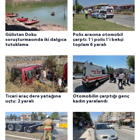
Gülistan Doku
Polis aracına otomobil
soruşturmasında iki dalgıca
çarptı: 1'i polis 1'i bekçi
tutuklama
toplam 6 yaralı
Ticari araç dere yatağına
Otomobilin çarptığı genç
uçtu: 2 yaralı
kadın yaralandı