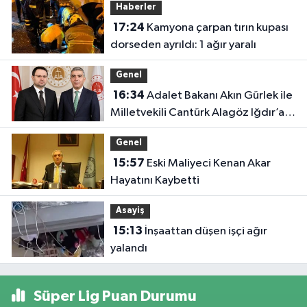
Haberler
17:24
Kamyona çarpan tırın kupası
dorseden ayrıldı: 1 ağır yaralı
Genel
16:34
Adalet Bakanı Akın Gürlek ile
Milletvekili Cantürk Alagöz Iğdır’a
Geliyor
Genel
15:57
Eski Maliyeci Kenan Akar
Hayatını Kaybetti
Asayiş
15:13
İnşaattan düşen işçi ağır
yalandı
Süper Lig Puan Durumu