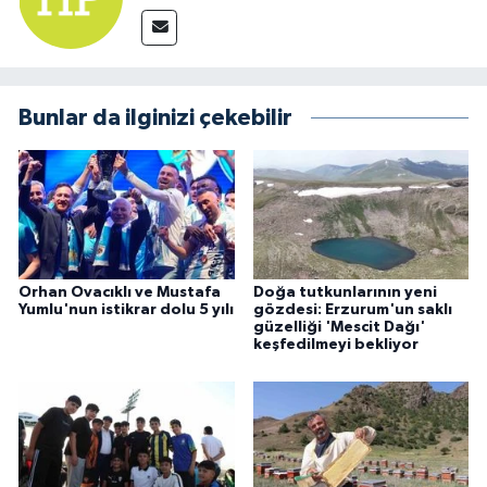
Bunlar da ilginizi çekebilir
Orhan Ovacıklı ve Mustafa
Doğa tutkunlarının yeni
Yumlu'nun istikrar dolu 5 yılı
gözdesi: Erzurum'un saklı
güzelliği 'Mescit Dağı'
keşfedilmeyi bekliyor