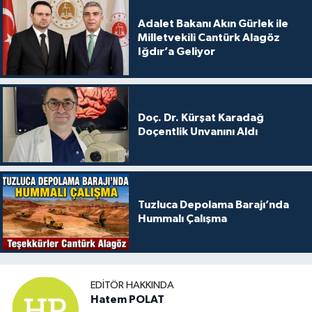
Adalet Bakanı Akın Gürlek ile
Milletvekili Cantürk Alagöz
Iğdır’a Geliyor
Doç. Dr. Kürşat Karadağ
Doçentlik Unvanını Aldı
Tuzluca Depolama Barajı’nda
Hummalı Çalışma
EDITÖR HAKKINDA
Hatem POLAT