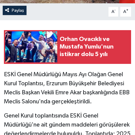
Paylaş
-
+
A
A
Orhan Ovacıklı ve
Mustafa Yumlu'nun
istikrar dolu 5 yılı
ESKİ Genel Müdürlüğü Mayıs Ayı Olağan Genel
Kurul Toplantısı, Erzurum Büyükşehir Belediyesi
Meclis Başkan Vekili Emre Akar başkanlığında EBB
Meclis Salonu'nda gerçekleştirildi.
Genel Kurul toplantısında ESKİ Genel
Müdürlüğü'ne ait gündem maddeleri görüşülerek
değerlendirmelerde bulunuldu. Toplantıda; 2025