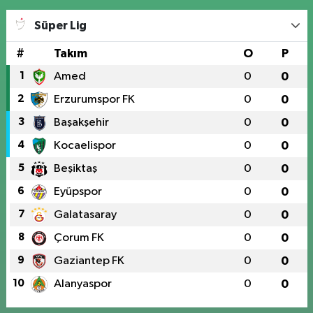
Süper Lig
#
Takım
O
P
1
Amed
0
0
2
Erzurumspor FK
0
0
3
Başakşehir
0
0
4
Kocaelispor
0
0
5
Beşiktaş
0
0
6
Eyüpspor
0
0
7
Galatasaray
0
0
8
Çorum FK
0
0
9
Gaziantep FK
0
0
10
Alanyaspor
0
0