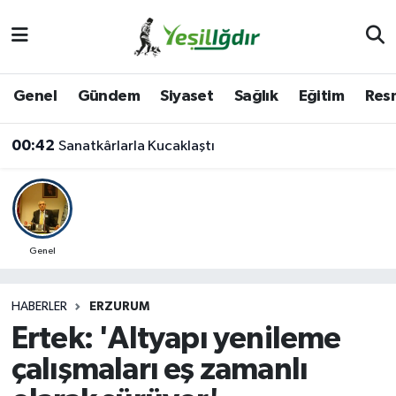
Iğdır Nöbetçi Eczaneler
Genel
Gündem
Siyaset
Sağlık
Eğitim
Resm
Iğdır Hava Durumu
00:42
Sanatkârlarla Kucaklaştı
İğdir Namaz Vakitleri
Iğdır Trafik Yoğunluk Haritası
Süper Lig Puan Durumu ve Fikstür
Genel
Tüm Manşetler
HABERLER
ERZURUM
Ertek: 'Altyapı yenileme
Son Dakika Haberleri
çalışmaları eş zamanlı
Haber Arşivi