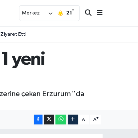
°
21
Merkez
 Ziyaret Etti
11 yeni
i üzerine çeken Erzurum''da
-
+
A
A