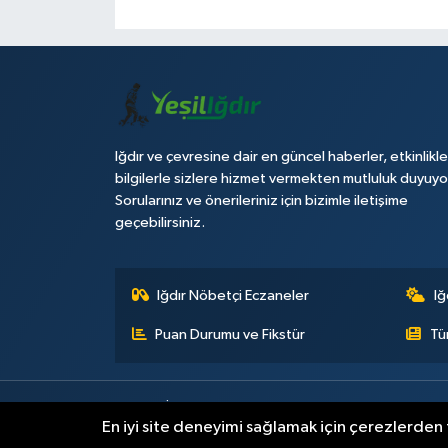
Iğdır ve çevresine dair en güncel haberler, etkinlikle
bilgilerle sizlere hizmet vermekten mutluluk duyuyo
Sorularınız ve önerileriniz için bizimle iletişime
geçebilirsiniz.
Iğdır Nöbetçi Eczaneler
Iğ
Puan Durumu ve Fikstür
Tü
Künye
İletişim
Çerez Politikası
Gizlilik ilkeleri
En iyi site deneyimi sağlamak için çerezlerden f