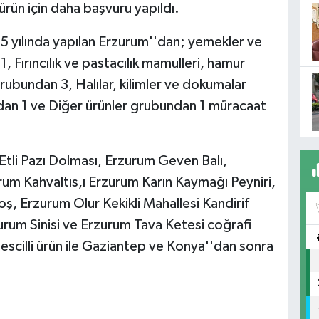
ürün için daha başvuru yapıldı.
 yılında yapılan Erzurum''dan; yemekler ve
 Fırıncılık ve pastacılık mamulleri, hamur
 Grubundan 3, Halılar, kilimler ve dokumalar
undan 1 ve Diğer ürünler grubundan 1 müracaat
tli Pazı Dolması, Erzurum Geven Balı,
um Kahvaltıs,ı Erzurum Karın Kaymağı Peyniri,
ş, Erzurum Olur Kekikli Mahallesi Kandirif
zurum Sinisi ve Erzurum Tava Ketesi coğrafi
tescilli ürün ile Gaziantep ve Konya''dan sonra