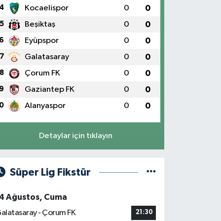
4
Kocaelispor
0
0
5
Beşiktaş
0
0
6
Eyüpspor
0
0
7
Galatasaray
0
0
8
Çorum FK
0
0
9
Gaziantep FK
0
0
0
Alanyaspor
0
0
Detaylar için tıklayın
Süper Lig Fikstür
4 Ağustos, Cuma
alatasaray - Çorum FK
21:30