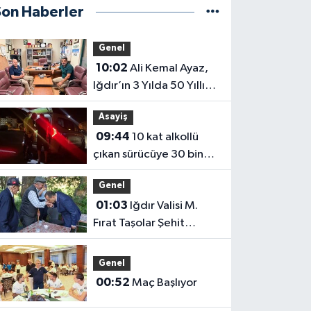
Son Haberler
Genel
10:02
Ali Kemal Ayaz,
Iğdır’ın 3 Yılda 50 Yıllık
Sorununu Çözdük
Asayiş
09:44
10 kat alkollü
çıkan sürücüye 30 bin
lira para cezası
Genel
01:03
Iğdır Valisi M.
Fırat Taşolar Şehit
Babasının Elini Öptü
Genel
00:52
Maç Başlıyor