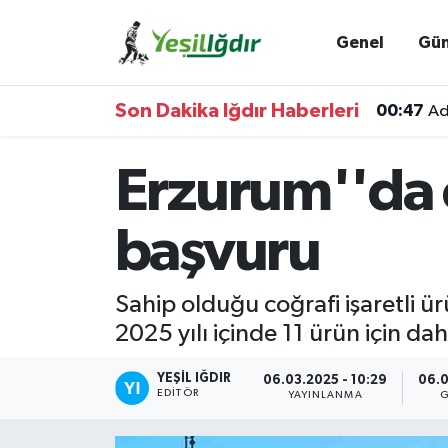
Genel
Gü
Iğdır Nöbetçi Eczaneler
Son Dakika Iğdır Haberleri
00:47
Ad
Iğdır Hava Durumu
Erzurum''da co
İğdir Namaz Vakitleri
Iğdır Trafik Yoğunluk Haritası
başvuru
Süper Lig Puan Durumu ve Fikstür
Sahip olduğu coğrafi işaretli ü
2025 yılı içinde 11 ürün için da
Tüm Manşetler
YEŞIL IĞDIR
Son Dakika Haberleri
06.03.2025 - 10:29
06.0
EDITÖR
YAYINLANMA
G
Haber Arşivi