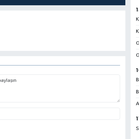
1
K
K
G
G
1
B
B
A
1
S