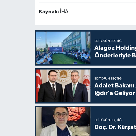
Kaynak:
İHA
EDITÖRÜN SEÇTIĞI
Alagöz Holding
Önderleriyle B
EDITÖRÜN SEÇTIĞI
Adalet Bakanı 
Iğdır’a Geliyor
EDITÖRÜN SEÇTIĞI
Doç. Dr. Kürşa