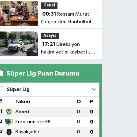
Genel
00:31
Ressam Murat
Çeçen’den Harıbülbül
Hediyesi
Asayiş
17:21
Direksiyon
hakimiyetini kaybetti,
karşı şeritteki otomobile
çarptı
Süper Lig Puan Durumu
Süper Lig
#
Takım
O
P
1
Amed
0
0
2
Erzurumspor FK
0
0
3
Başakşehir
0
0