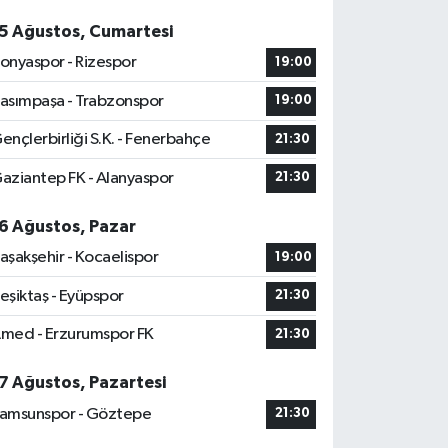
5 Ağustos, Cumartesi
onyaspor - Rizespor
19:00
asımpaşa - Trabzonspor
19:00
ençlerbirliği S.K. - Fenerbahçe
21:30
aziantep FK - Alanyaspor
21:30
6 Ağustos, Pazar
aşakşehir - Kocaelispor
19:00
eşiktaş - Eyüpspor
21:30
med - Erzurumspor FK
21:30
7 Ağustos, Pazartesi
amsunspor - Göztepe
21:30