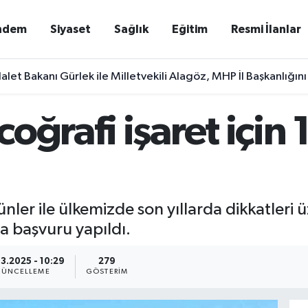
ndem
Siyaset
Sağlık
Eğitim
Resmi İlanlar
alet Bakanı Gürlek ile Milletvekili Alagöz, MHP İl Başkanlığını
ğrafi işaret için 
rünler ile ülkemizde son yıllarda dikkatler
ha başvuru yapıldı.
3.2025 - 10:29
279
ÜNCELLEME
GÖSTERIM