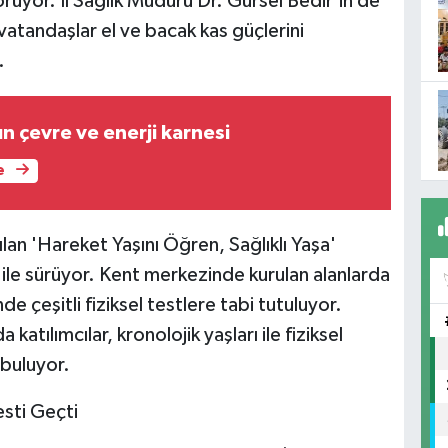
örüyor. İl Sağlık Müdürü Dr. Gürsel Bedir'in de
 vatandaşlar el ve bacak kas güçlerini
.
n çevre ve enerji karnesi
e
ılan 'Hareket Yaşını Öğren, Sağlıklı Yaşa'
ile sürüyor. Kent merkezinde kurulan alanlarda
e çeşitli fiziksel testlere tabi tutuluyor.
tılımcılar, kronolojik yaşları ile fiziksel
 buluyor.
esti Geçti