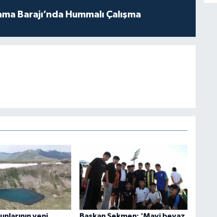
ama Barajı’nda Hummalı Çalışma
nlarının yeni
Başkan Sekmen: 'Mavi beyaz