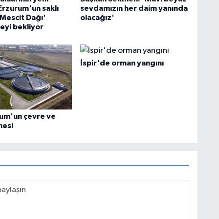
Erzurum'un saklı
sevdamızın her daim yanında
'Mescit Dağı'
olacağız'
eyi bekliyor
İspir'de orman yangını
rum'un çevre ve
nesi