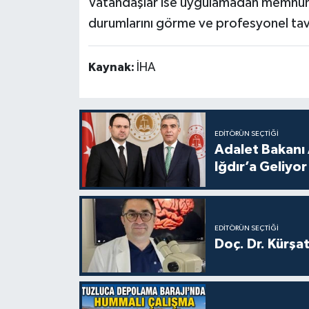
Vatandaşlar ise uygulamadan memnun ol
durumlarını görme ve profesyonel tavsiy
Kaynak:
İHA
EDITÖRÜN SEÇTIĞI
Adalet Bakanı 
Iğdır’a Geliyor
EDITÖRÜN SEÇTIĞI
Doç. Dr. Kürşa