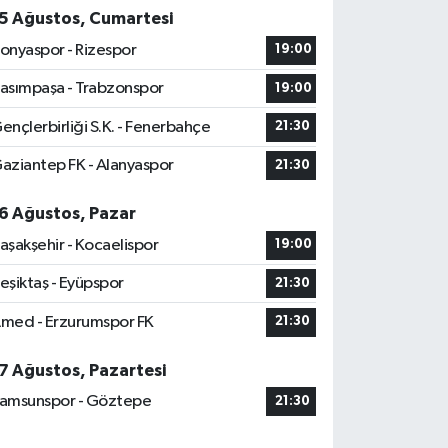
5 Ağustos, Cumartesi
onyaspor - Rizespor
19:00
asımpaşa - Trabzonspor
19:00
ençlerbirliği S.K. - Fenerbahçe
21:30
aziantep FK - Alanyaspor
21:30
6 Ağustos, Pazar
aşakşehir - Kocaelispor
19:00
eşiktaş - Eyüpspor
21:30
med - Erzurumspor FK
21:30
7 Ağustos, Pazartesi
amsunspor - Göztepe
21:30