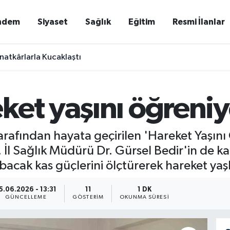
ndem
Siyaset
Sağlık
Eğitim
Resmi İlanlar
natkârlarla Kucaklaştı
ket yaşını öğreniy
rafından hayata geçirilen 'Hareket Yaşını 
İl Sağlık Müdürü Dr. Gürsel Bedir'in de ka
 bacak kas güçlerini ölçtürerek hareket yaş
5.06.2026 - 13:31
11
1 DK
GÜNCELLEME
GÖSTERIM
OKUNMA SÜRESI