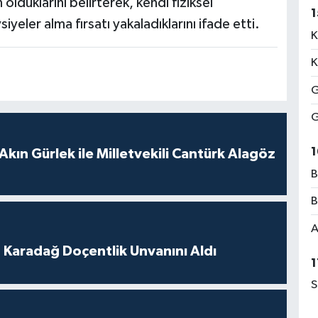
duklarını belirterek, kendi fiziksel
1
eler alma fırsatı yakaladıklarını ifade etti.
K
K
G
G
1
Akın Gürlek ile Milletvekili Cantürk Alagöz
B
B
A
t Karadağ Doçentlik Unvanını Aldı
1
S