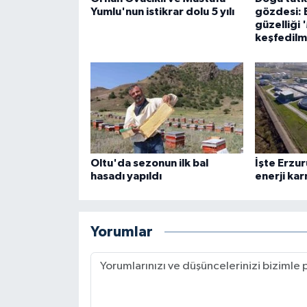
Yumlu'nun istikrar dolu 5 yılı
gözdesi: 
güzelliği 
keşfedilm
Oltu'da sezonun ilk bal
İşte Erzu
hasadı yapıldı
enerji kar
Yorumlar