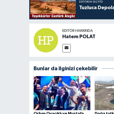
EDITÖRÜN SEÇTIĞI
Tuzluca Depol
EDITÖR HAKKINDA
Hatem POLAT
Bunlar da ilginizi çekebilir
Orhan Ovacıklı ve Mustafa
Doğa tutku