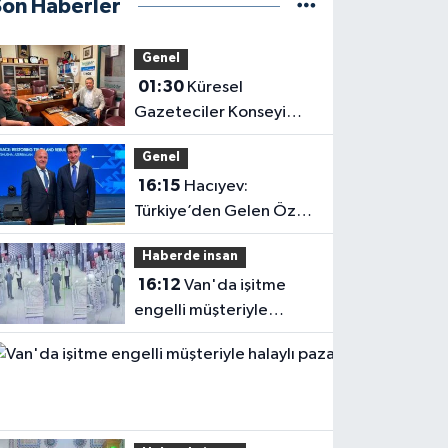
Son Haberler
Genel
01:30
Küresel
Gazeteciler Konseyi
Başkanı Mehmet Ali
Genel
Dim’den Gazetemize
16:15
Hacıyev:
Ziyaret
Türkiye’den Gelen Öz
Evine Gelir
Haberde insan
16:12
Van'da işitme
engelli müşteriyle
halaylı pazarlık
gülümsetti