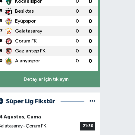
4
Kocaelispor
0
0
5
Beşiktaş
0
0
6
Eyüpspor
0
0
7
Galatasaray
0
0
8
Çorum FK
0
0
9
Gaziantep FK
0
0
0
Alanyaspor
0
0
Detaylar için tıklayın
Süper Lig Fikstür
4 Ağustos, Cuma
alatasaray - Çorum FK
21:30