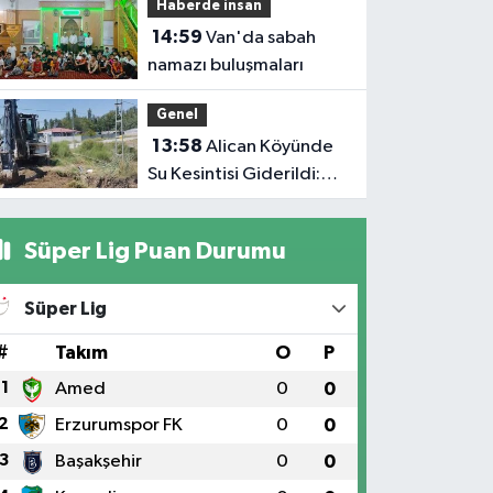
Haberde insan
14:59
Van'da sabah
namazı buluşmaları
Genel
13:58
Alican Köyünde
Su Kesintisi Giderildi:
Ekipler Anında
Müdahale Etti
Süper Lig Puan Durumu
Süper Lig
#
Takım
O
P
1
Amed
0
0
2
Erzurumspor FK
0
0
3
Başakşehir
0
0