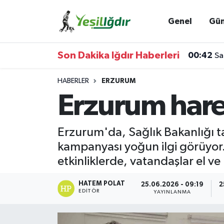
Genel
Gü
Iğdır Nöbetçi Eczaneler
Son Dakika Iğdır Haberleri
00:42
Sa
Iğdır Hava Durumu
HABERLER
ERZURUM
İğdir Namaz Vakitleri
Erzurum hare
Iğdır Trafik Yoğunluk Haritası
Erzurum'da, Sağlık Bakanlığı ta
Süper Lig Puan Durumu ve Fikstür
kampanyası yoğun ilgi görüyor. 
etkinliklerde, vatandaşlar el ve
Tüm Manşetler
HATEM POLAT
25.06.2026 - 09:19
2
Son Dakika Haberleri
EDITÖR
YAYINLANMA
Haber Arşivi