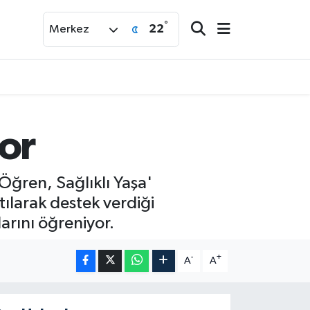
°
22
Merkez
or
Öğren, Sağlıklı Yaşa'
tılarak destek verdiği
larını öğreniyor.
-
+
A
A