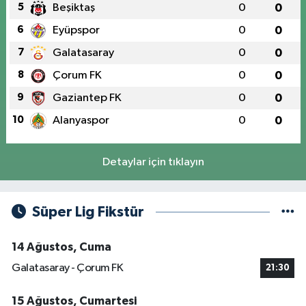
5
Beşiktaş
0
0
6
Eyüpspor
0
0
7
Galatasaray
0
0
8
Çorum FK
0
0
9
Gaziantep FK
0
0
10
Alanyaspor
0
0
Detaylar için tıklayın
Süper Lig Fikstür
14 Ağustos, Cuma
Galatasaray - Çorum FK
21:30
15 Ağustos, Cumartesi