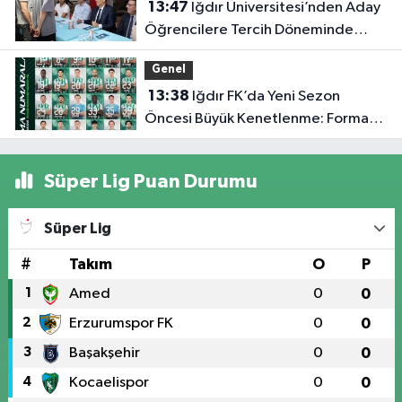
13:47
Iğdır Üniversitesi’nden Aday
Öğrencilere Tercih Döneminde
Rehberlik Desteği
Genel
13:38
Iğdır FK’da Yeni Sezon
Öncesi Büyük Kenetlenme: Forma
Numaraları Belli Oldu
Süper Lig Puan Durumu
Süper Lig
#
Takım
O
P
1
Amed
0
0
2
Erzurumspor FK
0
0
3
Başakşehir
0
0
4
Kocaelispor
0
0