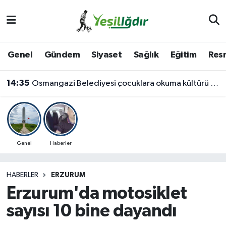
Iğdır Nöbetçi Eczaneler
Genel
Gündem
Siyaset
Sağlık
Eğitim
Resm
Iğdır Hava Durumu
14:35
Osmangazi Belediyesi çocuklara okuma kültürü kazandırıyor
İğdir Namaz Vakitleri
Iğdır Trafik Yoğunluk Haritası
Süper Lig Puan Durumu ve Fikstür
Genel
Haberler
Tüm Manşetler
HABERLER
ERZURUM
Erzurum'da motosiklet
Son Dakika Haberleri
sayısı 10 bine dayandı
Haber Arşivi