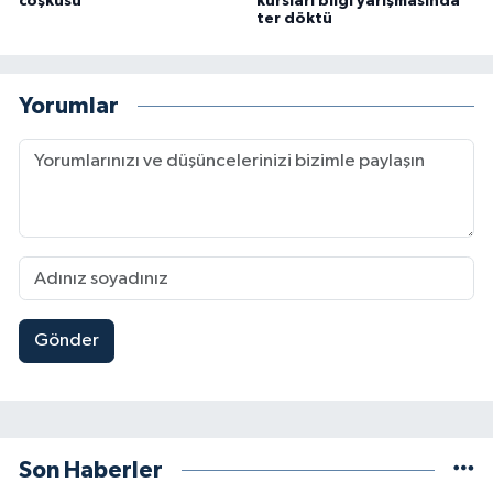
coşkusu
kursları bilgi yarışmasında
ter döktü
Yorumlar
Gönder
Son Haberler