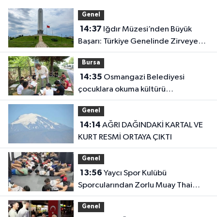
Genel
14:37
Iğdır Müzesi’nden Büyük
Başarı: Türkiye Genelinde Zirveye
Yerleşti!
Bursa
14:35
Osmangazi Belediyesi
çocuklara okuma kültürü
kazandırıyor
Genel
14:14
AĞRI DAĞINDAKİ KARTAL VE
KURT RESMİ ORTAYA ÇIKTI
Genel
13:56
Yaycı Spor Kulübü
Sporcularından Zorlu Muay Thai
Eğitimi
Genel