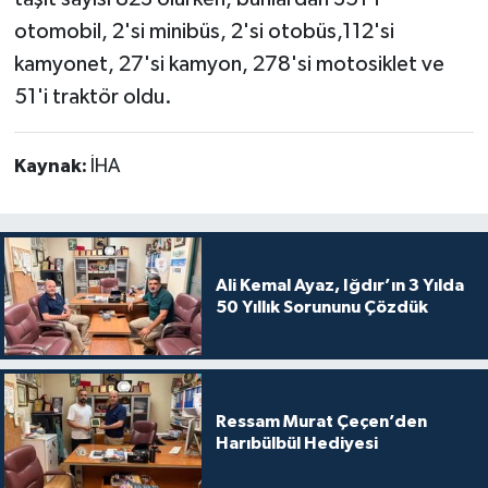
otomobil, 2'si minibüs, 2'si otobüs,112'si
kamyonet, 27'si kamyon, 278'si motosiklet ve
51'i traktör oldu.
Kaynak:
İHA
Ali Kemal Ayaz, Iğdır’ın 3 Yılda
50 Yıllık Sorununu Çözdük
Ressam Murat Çeçen’den
Harıbülbül Hediyesi