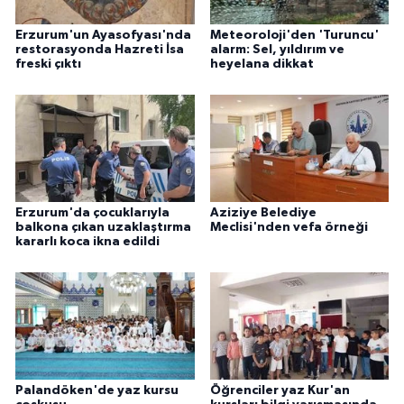
Erzurum'un Ayasofyası'nda
Meteoroloji'den 'Turuncu'
restorasyonda Hazreti İsa
alarm: Sel, yıldırım ve
freski çıktı
heyelana dikkat
Erzurum'da çocuklarıyla
Aziziye Belediye
balkona çıkan uzaklaştırma
Meclisi'nden vefa örneği
kararlı koca ikna edildi
Palandöken'de yaz kursu
Öğrenciler yaz Kur'an