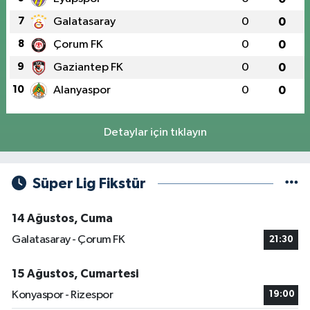
7
Galatasaray
0
0
8
Çorum FK
0
0
9
Gaziantep FK
0
0
10
Alanyaspor
0
0
Detaylar için tıklayın
Süper Lig Fikstür
14 Ağustos, Cuma
Galatasaray - Çorum FK
21:30
15 Ağustos, Cumartesi
Konyaspor - Rizespor
19:00