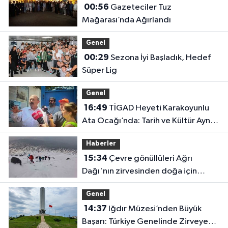
00:56
Gazeteciler Tuz
Mağarası’nda Ağırlandı
Genel
00:29
Sezona İyi Başladık, Hedef
Süper Lig
Genel
16:49
TİGAD Heyeti Karakoyunlu
Ata Ocağı’nda: Tarih ve Kültür Aynı
Çatı Altında Buluştu
Haberler
15:34
Çevre gönüllüleri Ağrı
Dağı'nın zirvesinden doğa için
seslendi
Genel
14:37
Iğdır Müzesi’nden Büyük
Başarı: Türkiye Genelinde Zirveye