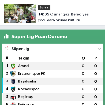
Yerleşti!
Bursa
14:35
Osmangazi Belediyesi
çocuklara okuma kültürü
kazandırıyor
Süper Lig Puan Durumu
Süper Lig
#
Takım
O
P
1
Amed
0
0
2
Erzurumspor FK
0
0
3
Başakşehir
0
0
4
Kocaelispor
0
0
5
Beşiktaş
0
0
6
Eyüpspor
0
0