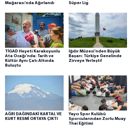
Mağarası’nda Ağırlandı
Süper Lig
TİGAD Heyeti Karakoyunlu
Iğdır Müzesi’nden Büyük
Ata Ocağı’nda: Tarih ve
Başarı: Türkiye Genelinde
Kültür Aynı Çatı Altında
Zirveye Yerleşti!
Buluştu
AĞRI DAĞINDAKİ KARTAL VE
Yaycı Spor Kulübü
KURT RESMİ ORTAYA ÇIKTI
Sporcularından Zorlu Muay
Thai Eğitimi