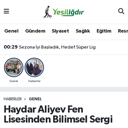
Iğdır Nöbetçi Eczaneler
Genel
Gündem
Siyaset
Sağlık
Eğitim
Resm
Iğdır Hava Durumu
00:29
Sezona İyi Başladık, Hedef Süper Lig
İğdir Namaz Vakitleri
Iğdır Trafik Yoğunluk Haritası
Süper Lig Puan Durumu ve Fikstür
Genel
Haberler
Tüm Manşetler
HABERLER
GENEL
Haydar Aliyev Fen
Son Dakika Haberleri
Lisesinden Bilimsel Sergi
Haber Arşivi