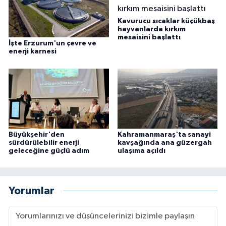
Kavurucu sıcaklar küçükbaş
hayvanlarda kırkım
mesaisini başlattı
İşte Erzurum'un çevre ve
enerji karnesi
Büyükşehir'den
Kahramanmaraş'ta sanayi
sürdürülebilir enerji
kavşağında ana güzergah
geleceğine güçlü adım
ulaşıma açıldı
Yorumlar