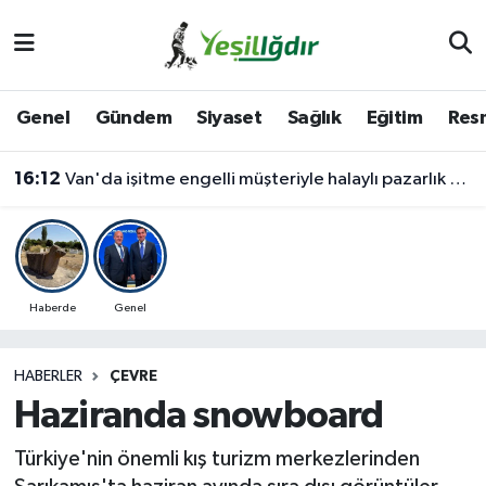
Iğdır Nöbetçi Eczaneler
Genel
Gündem
Siyaset
Sağlık
Eğitim
Resm
Iğdır Hava Durumu
16:12
Van'da işitme engelli müşteriyle halaylı pazarlık gülümsetti
İğdir Namaz Vakitleri
Iğdır Trafik Yoğunluk Haritası
Süper Lig Puan Durumu ve Fikstür
Haberde
Genel
Tüm Manşetler
HABERLER
ÇEVRE
Haziranda snowboard
Son Dakika Haberleri
Türkiye'nin önemli kış turizm merkezlerinden
Haber Arşivi