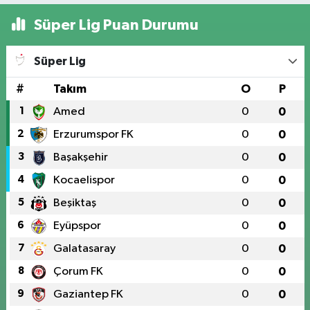
Süper Lig Puan Durumu
Süper Lig
#
Takım
O
P
1
Amed
0
0
2
Erzurumspor FK
0
0
3
Başakşehir
0
0
4
Kocaelispor
0
0
5
Beşiktaş
0
0
6
Eyüpspor
0
0
7
Galatasaray
0
0
8
Çorum FK
0
0
9
Gaziantep FK
0
0