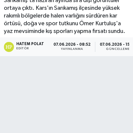
Sarıkamış'ta haziran ayında sıra dışı görüntüler
ortaya çıktı. Kars'ın Sarıkamış ilçesinde yüksek
rakımlı bölgelerde halen varlığını sürdüren kar
örtüsü, doğa ve spor tutkunu Ömer Kurtuluş'a
yaz mevsiminde kış sporları yapma fırsatı sundu.
HATEM POLAT
07.06.2026 - 08:52
07.06.2026 - 15:
EDITÖR
YAYINLANMA
GÜNCELLEME