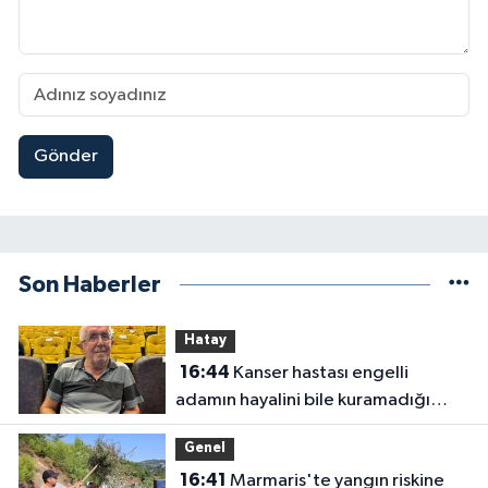
Gönder
Son Haberler
Hatay
16:44
Kanser hastası engelli
adamın hayalini bile kuramadığı
evine kavuşunca döktüğü gözyaşı
Genel
duygulandırdı
16:41
Marmaris'te yangın riskine