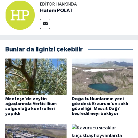
EDITÖR HAKKINDA
Hatem POLAT
Bunlar da ilginizi çekebilir
Menteşe'de zeytin
Doğa tutkunlarının yeni
ağaçlarında Verticillium
gözdesi: Erzurum'un saklı
solgunluğu kontrolleri
güzelliği 'Mescit Dağı'
yapıldı
keşfedilmeyi bekliyor