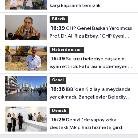
karşı kapsamlı temizlik
Bilecik
16:39
CHP Genel Başkan Yardımcısı
Prof. Dr. Ali Rıza Erbay, 'CHP üyesi
olmak inanç ister, emek ister, yürek
Haberde insan
ister'
16:39
Su krizi belediye başkanını
isyan ettirdi: Faturasını ödemeyen
vatandaşlara böyle seslendi
Genel
16:38
İBB'den Kızılay'a meydanda
yer çıkmadı, Bahçelievler Belediyesi
yer tahsis etti
Denizli
16:29
Denizli'de yapay zeka
destekli MR cihazı hizmete girdi