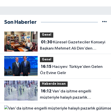
Son Haberler
Genel
01:30
Küresel Gazeteciler Konseyi
Başkanı Mehmet Ali Dim’den
Gazetemize Ziyaret
Genel
16:15
Hacıyev: Türkiye’den Gelen
Öz Evine Gelir
Haberde insan
16:12
Van'da işitme engelli
müşteriyle halaylı pazarlık
gülümsetti