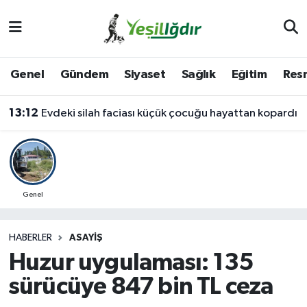
Iğdır Nöbetçi Eczaneler
Genel
Gündem
Siyaset
Sağlık
Eğitim
Resm
Iğdır Hava Durumu
13:12
Evdeki silah faciası küçük çocuğu hayattan kopardı
İğdir Namaz Vakitleri
Iğdır Trafik Yoğunluk Haritası
Süper Lig Puan Durumu ve Fikstür
Genel
Tüm Manşetler
HABERLER
ASAYIŞ
Huzur uygulaması: 135
Son Dakika Haberleri
sürücüye 847 bin TL ceza
Haber Arşivi