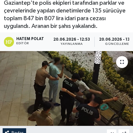
Gaziantep'te polis ekipleri tarafından parklar ve
çevrelerinde yapılan denetimlerde 135 sürücüye
toplam 847 bin 807 lira idari para cezası
uygulandı. Aranan bir şahıs yakalandı.
HATEM POLAT
20.06.2026 - 12:53
20.06.2026 - 13:
EDITÖR
YAYINLANMA
GÜNCELLEME
Paylaş
-
+