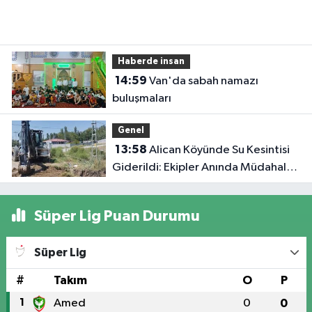
Haberde insan
14:59
Van'da sabah namazı
buluşmaları
Genel
13:58
Alican Köyünde Su Kesintisi
Giderildi: Ekipler Anında Müdahale
Etti
Süper Lig Puan Durumu
Süper Lig
#
Takım
O
P
1
Amed
0
0