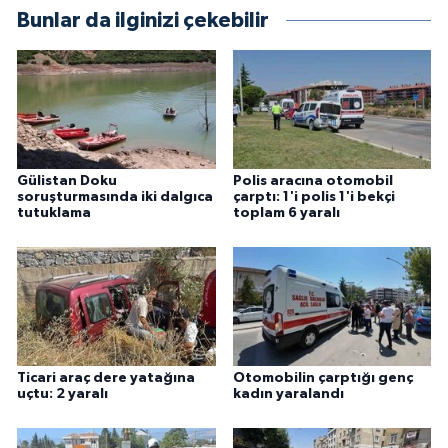
Bunlar da ilginizi çekebilir
Gülistan Doku
Polis aracına otomobil
soruşturmasında iki dalgıca
çarptı: 1'i polis 1'i bekçi
tutuklama
toplam 6 yaralı
Ticari araç dere yatağına
Otomobilin çarptığı genç
uçtu: 2 yaralı
kadın yaralandı