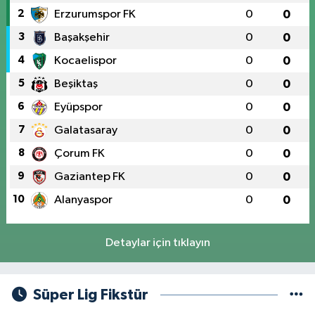
2
Erzurumspor FK
0
0
3
Başakşehir
0
0
4
Kocaelispor
0
0
5
Beşiktaş
0
0
6
Eyüpspor
0
0
7
Galatasaray
0
0
8
Çorum FK
0
0
9
Gaziantep FK
0
0
10
Alanyaspor
0
0
Detaylar için tıklayın
Süper Lig Fikstür