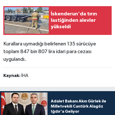
İskenderun'da tırın
lastiğinden alevler
yükseldi
Kurallara uymadığı belirlenen 135 sürücüye
toplam 847 bin 807 lira idari para cezası
uygulandı.
Kaynak:
İHA
Adalet Bakanı Akın Gürlek ile
Milletvekili Cantürk Alagöz
Iğdır’a Geliyor