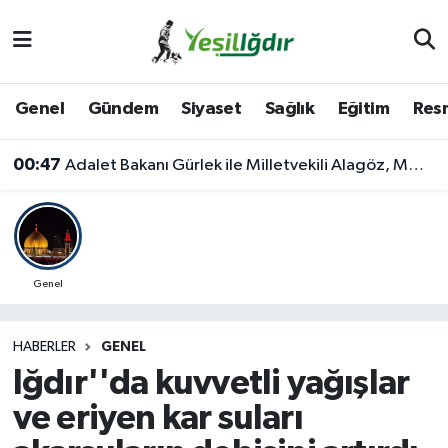
Iğdır Nöbetçi Eczaneler
Genel
Gündem
Siyaset
Sağlık
Eğitim
Resm
Iğdır Hava Durumu
00:47
Adalet Bakanı Gürlek ile Milletvekili Alagöz, MHP İl Başkanlığını Ziyaret Etti
İğdir Namaz Vakitleri
Iğdır Trafik Yoğunluk Haritası
Süper Lig Puan Durumu ve Fikstür
Genel
Tüm Manşetler
HABERLER
GENEL
Iğdır''da kuvvetli yağışlar
Son Dakika Haberleri
ve eriyen kar suları
Haber Arşivi