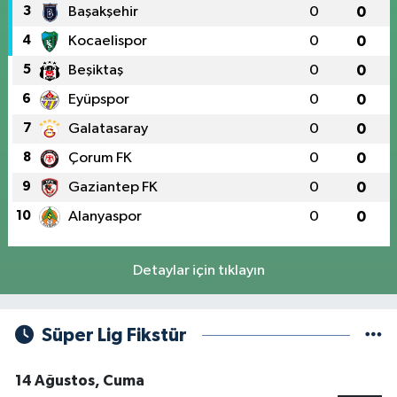
3
Başakşehir
0
0
4
Kocaelispor
0
0
5
Beşiktaş
0
0
6
Eyüpspor
0
0
7
Galatasaray
0
0
8
Çorum FK
0
0
9
Gaziantep FK
0
0
10
Alanyaspor
0
0
Detaylar için tıklayın
Süper Lig Fikstür
14 Ağustos, Cuma