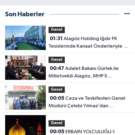
Son Haberler
Genel
01:31
Alagöz Holding Iğdır FK
Tesislerinde Kanaat Önderleriyle Bir
Araya Geldiler
Genel
00:47
Adalet Bakanı Gürlek ile
Milletvekili Alagöz, MHP İl
Başkanlığını Ziyaret Etti
Genel
00:05
Ceza ve Tevkifevleri Genel
Müdürü Çelebi Yılmaz’dan
Iğdır’daki Kurumlara Ziyaret ve
Üretim İncelemesi
Genel
00:05
ERBAİN YOLCULUĞU-1