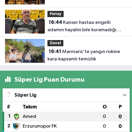
Hatay
16:44
Kanser hastası engelli
adamın hayalini bile kuramadığı
evine kavuşunca döktüğü gözyaşı
Genel
duygulandırdı
16:41
Marmaris'te yangın riskine
karşı kapsamlı temizlik
Süper Lig Puan Durumu
Süper Lig
#
Takım
O
P
1
Amed
0
0
2
Erzurumspor FK
0
0