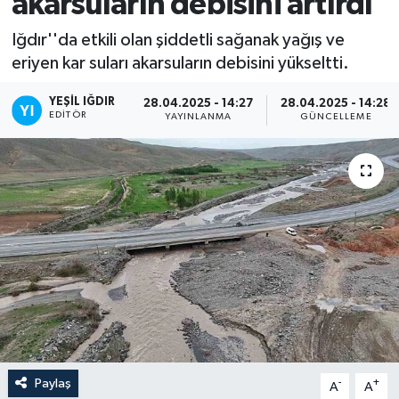
akarsuların debisini artırdı
Iğdır''da etkili olan şiddetli sağanak yağış ve
eriyen kar suları akarsuların debisini yükseltti.
YEŞIL IĞDIR
28.04.2025 - 14:27
28.04.2025 - 14:28
EDITÖR
YAYINLANMA
GÜNCELLEME
Paylaş
-
+
A
A