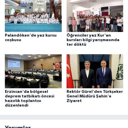
Palandöken'de yaz kursu
Öğrenciler yaz Kur'an
coşkusu
kursları bilgi yarışmasında
ter döktü
Erzincan'da bölgesel
Rektör Gürel'den Türkşeker
deprem tatbikatı öncesi
Genel Müdürü Şahin'e
hazırlık toplantısı
Ziyaret
düzenlendi