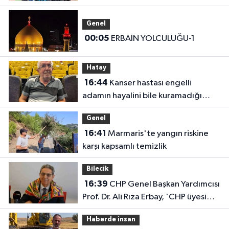
Iğdır’daki Kurumlara Ziyaret ve
Üretim İncelemesi
Genel
00:05
ERBAİN YOLCULUĞU-1
Hatay
16:44
Kanser hastası engelli
adamın hayalini bile kuramadığı
evine kavuşunca döktüğü gözyaşı
Genel
duygulandırdı
16:41
Marmaris'te yangın riskine
karşı kapsamlı temizlik
Bilecik
16:39
CHP Genel Başkan Yardımcısı
Prof. Dr. Ali Rıza Erbay, 'CHP üyesi
olmak inanç ister, emek ister, yürek
Haberde insan
ister'