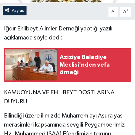
Paylaş
-
+
A
A
Iğdır Ehlibeyt Âlimler Derneği yaptığı yazılı
açıklamada şöyle dedi:
Aziziye Belediye
Meclisi'nden vefa
örneği
KAMUOYUNA VE EHLİBEYT DOSTLARINA
DUYURU
Bilindiği üzere ilimizde Muharrem ayı Aşura yas
merasimleri kapsamında sevgili Peygamberimiz
Hz. Muhammed (SAA) Efendimizin torunu,