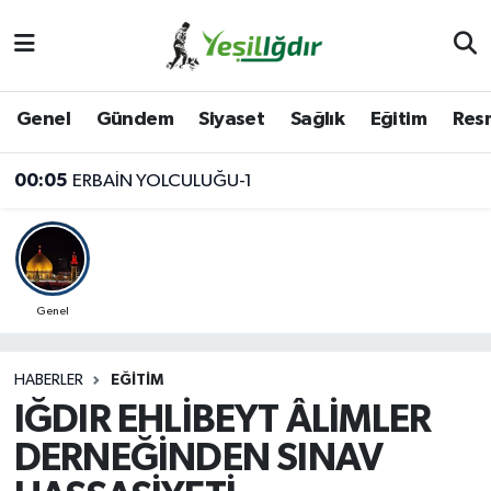
Iğdır Nöbetçi Eczaneler
Genel
Gündem
Siyaset
Sağlık
Eğitim
Resm
Iğdır Hava Durumu
00:05
ERBAİN YOLCULUĞU-1
İğdir Namaz Vakitleri
Iğdır Trafik Yoğunluk Haritası
Süper Lig Puan Durumu ve Fikstür
Genel
Tüm Manşetler
HABERLER
EĞITIM
IĞDIR EHLİBEYT ÂLİMLER
Son Dakika Haberleri
DERNEĞİNDEN SINAV
Haber Arşivi