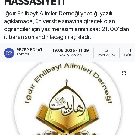
HASSASİYETİ
Iğdır Ehlibeyt Âlimler Derneği yaptığı yazılı
açıklamada, üniversite sınavına girecek olan
öğrenciler için yas merasimlerinin saat 21.00’dan
itibaren sonlandırılacağını açıkladı.
RECEP POLAT
19.06.2026 - 11:09
5
19
EDITÖR
YAYINLANMA
PAYLAŞIM
GÖST