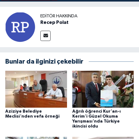
EDITÖR HAKKINDA
Recep Polat
Bunlar da ilginizi çekebilir
Aziziye Belediye
Ağrılı öğrenci Kur'an-ı
Meclisi'nden vefa örneği
Kerim'i Güzel Okuma
Yarışması'nda Türkiye
ikincisi oldu