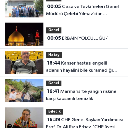
00:05
Ceza ve Tevkifevleri Genel
Müdürü Çelebi Yılmaz’dan
Iğdır’daki Kurumlara Ziyaret ve
Üretim İncelemesi
Genel
00:05
ERBAİN YOLCULUĞU-1
Hatay
16:44
Kanser hastası engelli
adamın hayalini bile kuramadığı
evine kavuşunca döktüğü gözyaşı
Genel
duygulandırdı
16:41
Marmaris'te yangın riskine
karşı kapsamlı temizlik
Bilecik
16:39
CHP Genel Başkan Yardımcısı
Prof. Dr. Ali Rıza Erbay, 'CHP üyesi