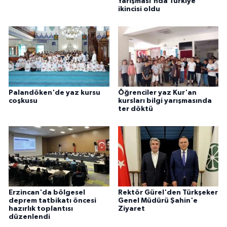
Yarışması'nda Türkiye
ikincisi oldu
Palandöken'de yaz kursu
Öğrenciler yaz Kur'an
coşkusu
kursları bilgi yarışmasında
ter döktü
Erzincan'da bölgesel
Rektör Gürel'den Türkşeker
deprem tatbikatı öncesi
Genel Müdürü Şahin'e
hazırlık toplantısı
Ziyaret
düzenlendi