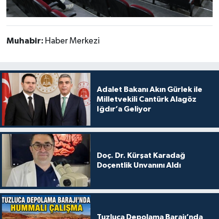
Muhabir:
Haber Merkezi
Adalet Bakanı Akın Gürlek ile
Milletvekili Cantürk Alagöz
Iğdır’a Geliyor
Doç. Dr. Kürşat Karadağ
Doçentlik Unvanını Aldı
Tuzluca Depolama Barajı’nda