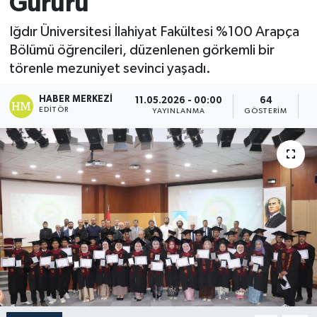
Gururu
Iğdır Üniversitesi İlahiyat Fakültesi %100 Arapça
Bölümü öğrencileri, düzenlenen görkemli bir
törenle mezuniyet sevinci yaşadı.
HABER MERKEZI
11.05.2026 - 00:00
64
EDITÖR
YAYINLANMA
GÖSTERIM
O