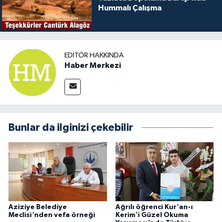
Hummalı Çalışma
EDITÖR HAKKINDA
Haber Merkezi
Bunlar da ilginizi çekebilir
Aziziye Belediye
Ağrılı öğrenci Kur'an-ı
Meclisi'nden vefa örneği
Kerim'i Güzel Okuma