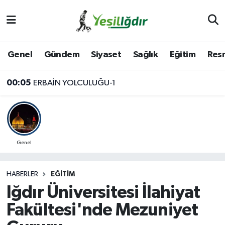
Iğdır Nöbetçi Eczaneler
Genel
Gündem
Siyaset
Sağlık
Eğitim
Resm
Iğdır Hava Durumu
00:05
ERBAİN YOLCULUĞU-1
İğdir Namaz Vakitleri
Iğdır Trafik Yoğunluk Haritası
Süper Lig Puan Durumu ve Fikstür
Genel
Tüm Manşetler
HABERLER
EĞITIM
Iğdır Üniversitesi İlahiyat
Son Dakika Haberleri
Fakültesi'nde Mezuniyet
Haber Arşivi