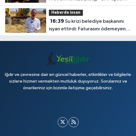
olmak inanç ister, emek ister, yürek
Haberde insan
ister'
16:39
Su krizi belediye başkanını
isyan ettirdi: Faturasını ödemeyen
vatandaşlara böyle seslendi
Iğdır ve çevresine dair en güncel haberler, etkinlikler ve bilgilerle
sizlere hizmet vermekten mutluluk duyuyoruz. Sorularınız ve
önerileriniz için bizimle iletişime geçebilirsiniz.