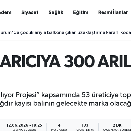
ndem
Siyaset
Sağlık
Eğitim
Resmi İlanlar
urum'da çocuklarıyla balkona çıkan uzaklaştırma kararlı koca 
 ARICIYA 300 ARI
ıyor Projesi” kapsamında 53 üreticiye top
r, Iğdır kayısı balının gelecekte marka olaca
12.06.2026 - 19:25
4
133
2 DK
GÜNCELLEME
PAYLAŞIM
GÖSTERIM
OKUNMA SÜRES