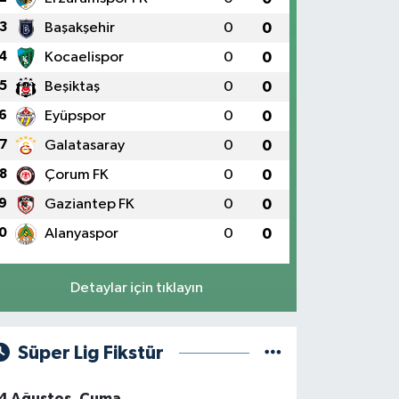
3
Başakşehir
0
0
4
Kocaelispor
0
0
5
Beşiktaş
0
0
6
Eyüpspor
0
0
7
Galatasaray
0
0
8
Çorum FK
0
0
9
Gaziantep FK
0
0
0
Alanyaspor
0
0
Detaylar için tıklayın
Süper Lig Fikstür
4 Ağustos, Cuma