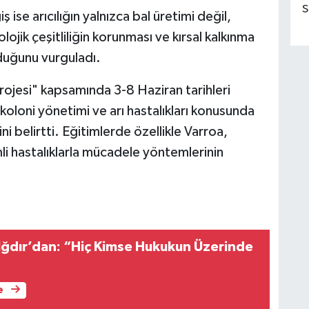
S
se arıcılığın yalnızca bal üretimi değil,
olojik çeşitliliğin korunması ve kırsal kalkınma
duğunu vurguladı.
Projesi" kapsamında 3-8 Haziran tarihleri
i, koloni yönetimi ve arı hastalıkları konusunda
ni belirtti. Eğitimlerde özellikle Varroa,
i hastalıklarla mücadele yöntemlerinin
Iğdır’dan: “Hiç Kimse Hukukun Üzerinde
e