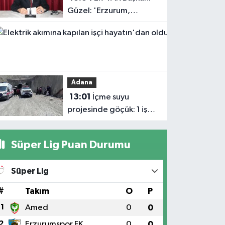
Güzel: 'Erzurum,
savunma sanayii
Haberler
ekosistemine daha
13:04
güçlü şekilde dâhil
Elektrik
edilmeli'
akımına
Adana
kapılan işçi
13:01
İçme suyu
hayatın'dan
projesinde göçük: 1 işçi
oldu
hayatını kaybetti, 1'i
ağır yaralı
Süper Lig Puan Durumu
Süper Lig
#
Takım
O
P
1
Amed
0
0
2
Erzurumspor FK
0
0