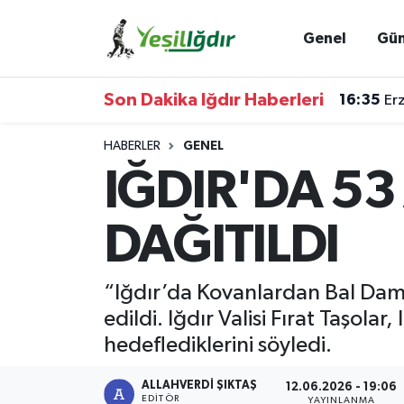
Genel
Gü
Iğdır Nöbetçi Eczaneler
Son Dakika Iğdır Haberleri
16:35
Erz
Iğdır Hava Durumu
HABERLER
GENEL
İğdir Namaz Vakitleri
IĞDIR'DA 53
Iğdır Trafik Yoğunluk Haritası
DAĞITILDI
Süper Lig Puan Durumu ve Fikstür
“Iğdır’da Kovanlardan Bal Daml
Tüm Manşetler
edildi. Iğdır Valisi Fırat Taşola
hedeflediklerini söyledi.
Son Dakika Haberleri
ALLAHVERDI ŞIKTAŞ
12.06.2026 - 19:06
Haber Arşivi
EDITÖR
YAYINLANMA