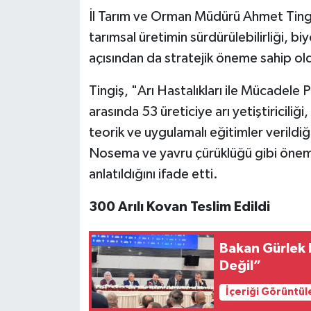
İl Tarım ve Orman Müdürü Ahmet Tingiş i
tarımsal üretimin sürdürülebilirliği, biy
açısından da stratejik öneme sahip ol
Tingiş, "Arı Hastalıkları ile Mücadele 
arasında 53 üreticiye arı yetiştiriciliğ
teorik ve uygulamalı eğitimler verildiği
Nosema ve yavru çürüklüğü gibi öneml
anlatıldığını ifade etti.
300 Arılı Kovan Teslim Edildi
Bakan Gürlek 
Değil”
İçeriği Görüntül