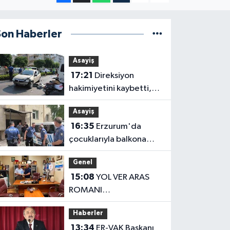
Son Haberler
Asayiş
17:21
Direksiyon
hakimiyetini kaybetti,
karşı şeritteki otomobile
Asayiş
çarptı
16:35
Erzurum'da
çocuklarıyla balkona
çıkan uzaklaştırma
Genel
kararlı koca ikna edildi
15:08
YOL VER ARAS
ROMANI
OKUYUCUSUYLA
Haberler
BULUŞTU
13:34
ER-VAK Başkanı