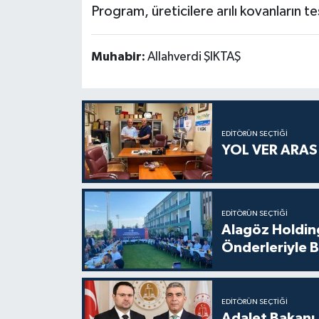
Program, üreticilere arılı kovanların t
Muhabir:
Allahverdi ŞIKTAŞ
EDITÖRÜN SEÇTIĞI
YOL VER ARA
EDITÖRÜN SEÇTIĞI
Alagöz Holding
Önderleriyle B
EDITÖRÜN SEÇTIĞI
Adalet Bakanı 