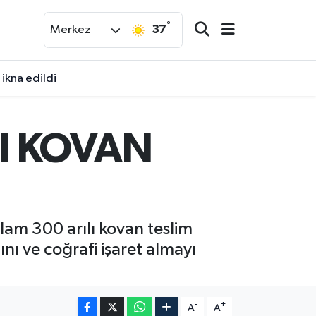
°
37
Merkez
ikna edildi
LI KOVAN
lam 300 arılı kovan teslim
ğını ve coğrafi işaret almayı
-
+
A
A
I