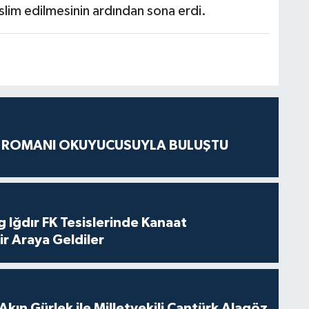
eslim edilmesinin ardından sona erdi.
S ROMANI OKUYUCUSUYLA BULUŞTU
 Iğdır FK Tesislerinde Kanaat
ir Araya Geldiler
Akın Gürlek ile Milletvekili Cantürk Alagöz