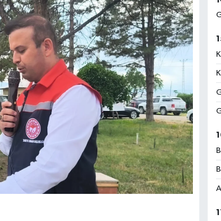
G
1
K
K
G
G
1
B
B
A
1