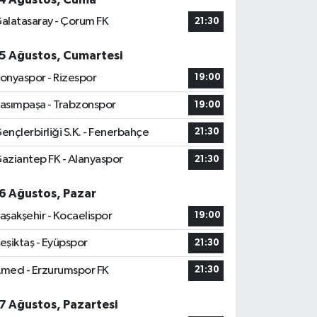
alatasaray - Çorum FK
21:30
5 Ağustos, Cumartesi
onyaspor - Rizespor
19:00
asımpaşa - Trabzonspor
19:00
ençlerbirliği S.K. - Fenerbahçe
21:30
aziantep FK - Alanyaspor
21:30
6 Ağustos, Pazar
aşakşehir - Kocaelispor
19:00
eşiktaş - Eyüpspor
21:30
med - Erzurumspor FK
21:30
7 Ağustos, Pazartesi