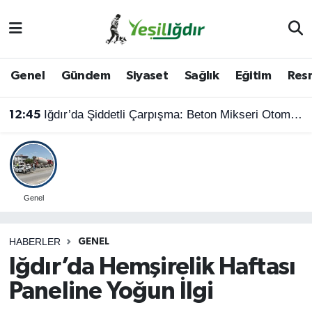
Iğdır Nöbetçi Eczaneler
Genel
Gündem
Siyaset
Sağlık
Eğitim
Resm
Iğdır Hava Durumu
Iğdır’da Şiddetli Çarpışma: Beton Mikseri Otomobili Hurdaya Çevirdi (4 Yaralı)
12:45
İğdir Namaz Vakitleri
Iğdır Trafik Yoğunluk Haritası
Süper Lig Puan Durumu ve Fikstür
Genel
Tüm Manşetler
HABERLER
GENEL
Iğdır’da Hemşirelik Haftası
Son Dakika Haberleri
Paneline Yoğun İlgi
Haber Arşivi