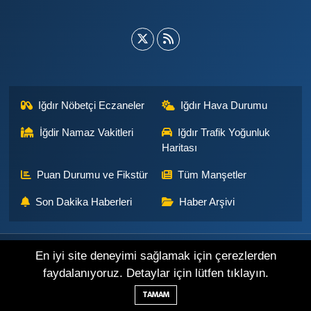
Iğdır Nöbetçi Eczaneler
Iğdır Hava Durumu
İğdir Namaz Vakitleri
Iğdır Trafik Yoğunluk
Haritası
Puan Durumu ve Fikstür
Tüm Manşetler
Son Dakika Haberleri
Haber Arşivi
Künye
İletişim
Çerez Politikası
Gizlilik ilkeleri
En iyi site deneyimi sağlamak için çerezlerden
faydalanıyoruz. Detaylar için lütfen tıklayın.
Haber Yazılımı:
TE Bilişim
TAMAM