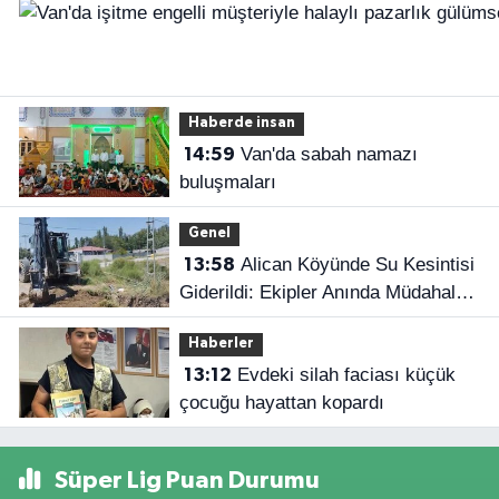
Haberde insan
Van'da sabah namazı
14:59
buluşmaları
Genel
Alican Köyünde Su Kesintisi
13:58
Giderildi: Ekipler Anında Müdahale
Etti
Haberler
Evdeki silah faciası küçük
13:12
çocuğu hayattan kopardı
Süper Lig Puan Durumu