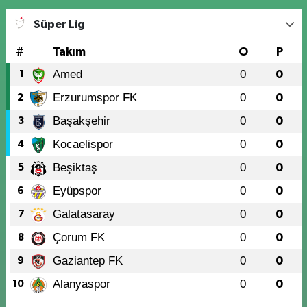
Süper Lig
#
Takım
O
P
Amed
0
0
1
Erzurumspor FK
0
0
2
Başakşehir
0
0
3
Kocaelispor
0
0
4
Beşiktaş
0
0
5
Eyüpspor
0
0
6
Galatasaray
0
0
7
Çorum FK
0
0
8
Gaziantep FK
0
0
9
Alanyaspor
0
0
10