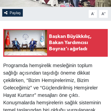
Paylaş
-
+
A
A
Başkan Büyükkılıç,
Bakan Yardımcısı
Boyraz'ı ağırladı
Programda hemşirelik mesleğinin toplum
sağlığı açısından taşıdığı öneme dikkat
çekilirken, “Bizim Hemşirelerimiz, Bizim
Geleceğimiz” ve “Güçlendirilmiş Hemşireler
Hayat Kurtarır” mesajları öne çıktı.
Konuşmalarda hemşirelerin sağlık sisteminin
temel taşlarından biri olduğu vurgulanarak,