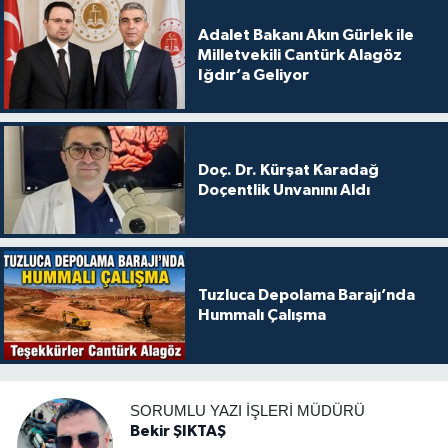
Adalet Bakanı Akın Gürlek ile
Milletvekili Cantürk Alagöz
Iğdır’a Geliyor
Doç. Dr. Kürşat Karadağ
Doçentlik Unvanını Aldı
Tuzluca Depolama Barajı’nda
Hummalı Çalışma
SORUMLU YAZI İŞLERI MÜDÜRÜ
Bekir ŞIKTAŞ