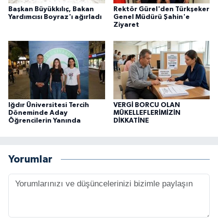
Başkan Büyükkılıç, Bakan
Rektör Gürel'den Türkşeker
Yardımcısı Boyraz'ı ağırladı
Genel Müdürü Şahin'e
Ziyaret
Iğdır Üniversitesi Tercih
VERGİ BORCU OLAN
Döneminde Aday
MÜKELLEFLERİMİZİN
Öğrencilerin Yanında
DİKKATİNE
Yorumlar