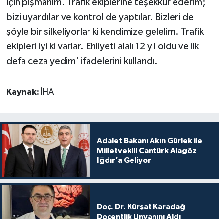
için pişmanım. Trafik ekiplerine teşekkür ederim;
bizi uyardılar ve kontrol de yaptılar. Bizleri de
şöyle bir silkeliyorlar ki kendimize gelelim. Trafik
ekipleri iyi ki varlar. Ehliyeti alalı 12 yıl oldu ve ilk
defa ceza yedim' ifadelerini kullandı.
Kaynak:
İHA
Adalet Bakanı Akın Gürlek ile
Milletvekili Cantürk Alagöz
Iğdır’a Geliyor
Doç. Dr. Kürşat Karadağ
Doçentlik Unvanını Aldı