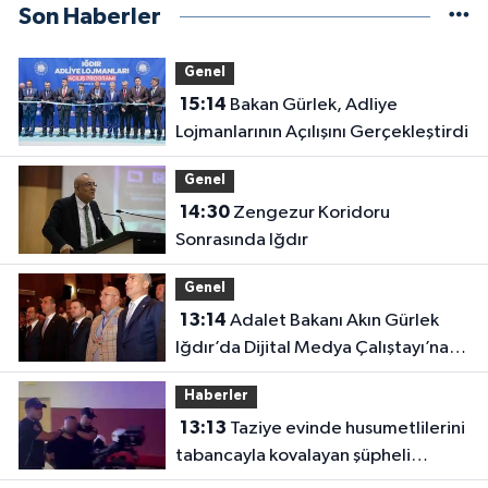
Son Haberler
Genel
15:14
Bakan Gürlek, Adliye
Lojmanlarının Açılışını Gerçekleştirdi
Genel
14:30
Zengezur Koridoru
Sonrasında Iğdır
Genel
13:14
Adalet Bakanı Akın Gürlek
Iğdır’da Dijital Medya Çalıştayı’na
Katıldı
Haberler
13:13
Taziye evinde husumetlilerini
tabancayla kovalayan şüpheli
gözaltına alındı