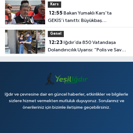
Kars
12:55
Bakan Yumaklı Kars'ta
GEKİS'i tanıttı: Büyükbaş
hayvancılıkta 'dijital kimlik' dönemi
Genel
başladı
12:23
Iğdır’da 850 Vatandaşa
Dolandırıcılık Uyarısı: “Polis ve Savcı
Para İstemez”
Iğdır ve çevresine dair en güncel haberler, etkinlikler ve bilgilerle
sizlere hizmet vermekten mutluluk duyuyoruz. Sorularınız ve
önerileriniz için bizimle iletişime geçebilirsiniz.