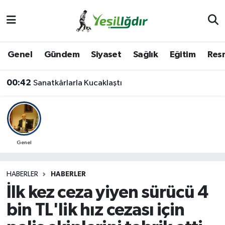
Iğdır Nöbetçi Eczaneler
Genel
Gündem
Siyaset
Sağlık
Eğitim
Resm
Iğdır Hava Durumu
00:42
Sanatkârlarla Kucaklaştı
İğdir Namaz Vakitleri
Iğdır Trafik Yoğunluk Haritası
Süper Lig Puan Durumu ve Fikstür
Genel
Tüm Manşetler
HABERLER
HABERLER
İlk kez ceza yiyen sürücü 4
Son Dakika Haberleri
bin TL'lik hız cezası için
Haber Arşivi