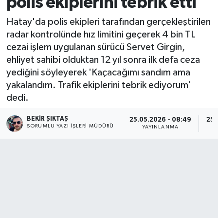
polis ekiplerini tebrik etti
Hatay'da polis ekipleri tarafından gerçekleştirilen
radar kontrolünde hız limitini geçerek 4 bin TL
cezai işlem uygulanan sürücü Servet Girgin,
ehliyet sahibi olduktan 12 yıl sonra ilk defa ceza
yediğini söyleyerek 'Kaçacağımı sandım ama
yakalandım. Trafik ekiplerini tebrik ediyorum'
dedi.
BEKIR ŞIKTAŞ
25.05.2026 - 08:49
25.
SORUMLU YAZI İŞLERI MÜDÜRÜ
YAYINLANMA