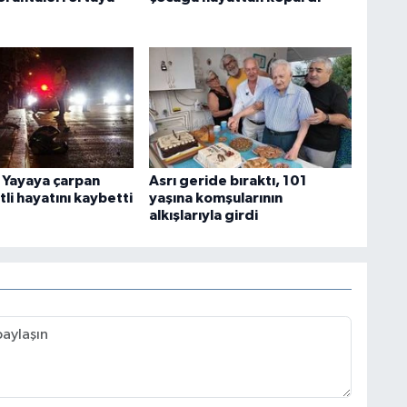
: Yayaya çarpan
Asrı geride bıraktı, 101
li hayatını kaybetti
yaşına komşularının
alkışlarıyla girdi