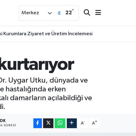
°
22
Merkez
i Kurumlara Ziyaret ve Üretim İncelemesi
urtarıyor
Dr. Uygar Utku, dünyada ve
me hastalığında erken
lı damarların açılabildiği ve
i.
 DK
-
+
A
A
A SÜRESI