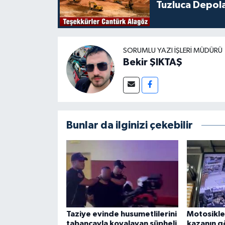
Tuzluca Depol
SORUMLU YAZI İŞLERI MÜDÜRÜ
Bekir ŞIKTAŞ
Bunlar da ilginizi çekebilir
Taziye evinde husumetlilerini
Motosikle
tabancayla kovalayan şüpheli
kazanın g