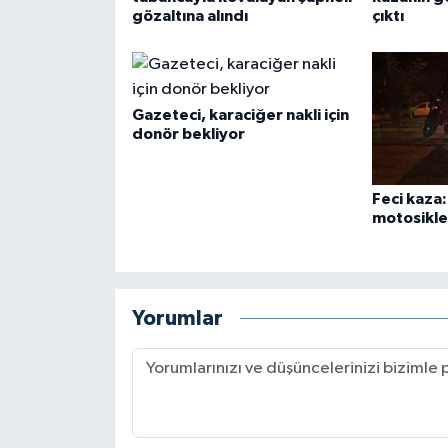
gözaltına alındı
çıktı
Gazeteci, karaciğer nakli için
donör bekliyor
Feci kaza
motosiklet
Yorumlar