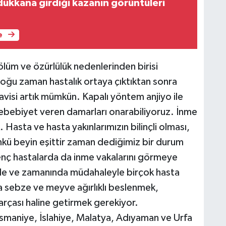
dükkana girdiği kazanın görüntüleri
e
ölüm ve özürlülük nedenlerinden birisi
 çoğu zaman hastalık ortaya çıktıktan sonra
isi artık mümkün. Kapalı yöntem anjiyo ile
 sebebiyet veren damarları onarabiliyoruz. İnme
 Hasta ve hasta yakınlarımızın bilinçli olması,
ünkü beyin eşittir zaman dediğimiz bir durum
enç hastalarda da inme vakalarını görmeye
inde ve zamanında müdahaleyle birçok hasta
ha sebze ve meyve ağırlıklı beslenmek,
arçası haline getirmek gerekiyor.
aniye, İslahiye, Malatya, Adıyaman ve Urfa