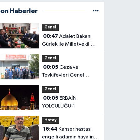
Son Haberler
Genel
00:47
Adalet Bakanı
Gürlek ile Milletvekili
Alagöz, MHP İl
Genel
Başkanlığını Ziyaret Etti
00:05
Ceza ve
Tevkifevleri Genel
Müdürü Çelebi
Genel
Yılmaz’dan Iğdır’daki
00:05
ERBAİN
Kurumlara Ziyaret ve
YOLCULUĞU-1
Üretim İncelemesi
Hatay
16:44
Kanser hastası
engelli adamın hayalini