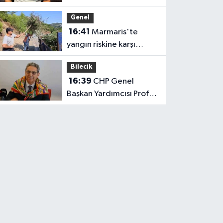
bile kuramadığı evine
Genel
kavuşunca döktüğü
16:41
Marmaris'te
gözyaşı duygulandırdı
yangın riskine karşı
kapsamlı temizlik
Bilecik
16:39
CHP Genel
Başkan Yardımcısı Prof.
Dr. Ali Rıza Erbay, 'CHP
üyesi olmak inanç ister,
emek ister, yürek ister'