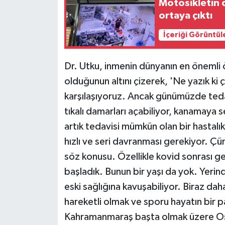
Motosikletin 
ortaya çıktı
İçeriği Görüntül
Dr. Utku, inmenin dünyanın en önemli 
olduğunun altını çizerek, 'Ne yazık ki
karşılaşıyoruz. Ancak günümüzde tedav
tıkalı damarları açabiliyor, kanamaya
artık tedavisi mümkün olan bir hastalık.
hızlı ve seri davranması gerekiyor. Ç
söz konusu. Özellikle kovid sonrası g
başladık. Bunun bir yaşı da yok. Yer
eski sağlığına kavuşabiliyor. Biraz da
hareketli olmak ve sporu hayatın bir p
Kahramanmaraş başta olmak üzere Osm