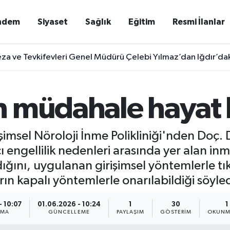
ndem
Siyaset
Sağlık
Eğitim
Resmi İlanlar
za ve Tevkifevleri Genel Müdürü Çelebi Yılmaz’dan Iğdır’dak
 müdahale hayat k
sel Nöroloji İnme Polikliniği'nden Doç. 
ı engellilik nedenleri arasında yer alan in
ını, uygulanan girişimsel yöntemlerle tıka
 kapalı yöntemlerle onarılabildiği söyled
- 10:07
01.06.2026 - 10:24
1
30
1
NMA
GÜNCELLEME
PAYLAŞIM
GÖSTERIM
OKUNM