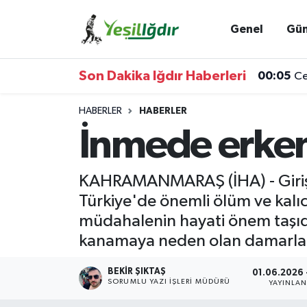
Genel
Gü
Iğdır Nöbetçi Eczaneler
Son Dakika Iğdır Haberleri
00:05
Ce
Iğdır Hava Durumu
HABERLER
HABERLER
İğdir Namaz Vakitleri
İnmede erken
Iğdır Trafik Yoğunluk Haritası
KAHRAMANMARAŞ (İHA) - Girişim
Süper Lig Puan Durumu ve Fikstür
Türkiye'de önemli ölüm ve kalıc
müdahalenin hayati önem taşıdığ
Tüm Manşetler
kanamaya neden olan damarların
Son Dakika Haberleri
BEKIR ŞIKTAŞ
01.06.2026 
SORUMLU YAZI İŞLERI MÜDÜRÜ
YAYINLA
Haber Arşivi