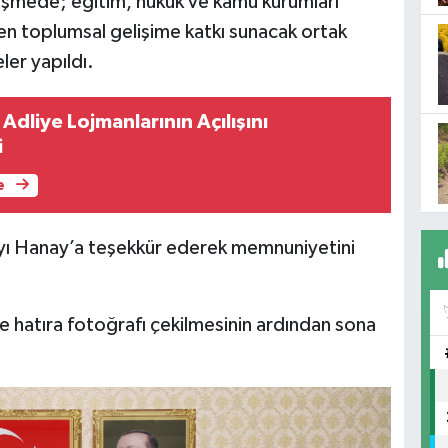
şmede; eğitim, hukuk ve kamu kurumları
ırken toplumsal gelişime katkı sunacak ortak
ler yapıldı.
Adliye Lojmanlarının Açılışını
i
e
ayı Hanay’a teşekkür ederek memnuniyetini
i ve hatıra fotoğrafı çekilmesinin ardından sona