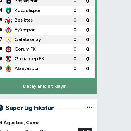
3
Başakşehir
0
0
4
Kocaelispor
0
0
5
Beşiktaş
0
0
6
Eyüpspor
0
0
7
Galatasaray
0
0
8
Çorum FK
0
0
9
Gaziantep FK
0
0
0
Alanyaspor
0
0
Detaylar için tıklayın
Süper Lig Fikstür
4 Ağustos, Cuma