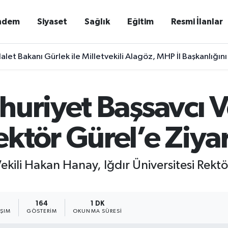
ndem
Siyaset
Sağlık
Eğitim
Resmi İlanlar
alet Bakanı Gürlek ile Milletvekili Alagöz, MHP İl Başkanlığını
huriyet Başsavcı V
ktör Gürel’e Ziya
kili Hakan Hanay, Iğdır Üniversitesi Rektö
164
1 DK
AŞIM
GÖSTERIM
OKUNMA SÜRESI