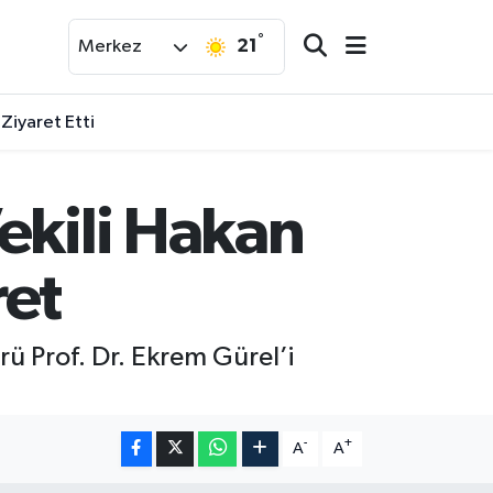
°
21
Merkez
 Ziyaret Etti
ekili Hakan
ret
rü Prof. Dr. Ekrem Gürel’i
-
+
A
A