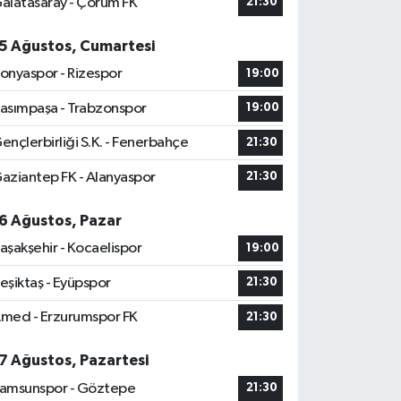
alatasaray - Çorum FK
21:30
5 Ağustos, Cumartesi
onyaspor - Rizespor
19:00
asımpaşa - Trabzonspor
19:00
ençlerbirliği S.K. - Fenerbahçe
21:30
aziantep FK - Alanyaspor
21:30
6 Ağustos, Pazar
aşakşehir - Kocaelispor
19:00
eşiktaş - Eyüpspor
21:30
med - Erzurumspor FK
21:30
7 Ağustos, Pazartesi
amsunspor - Göztepe
21:30