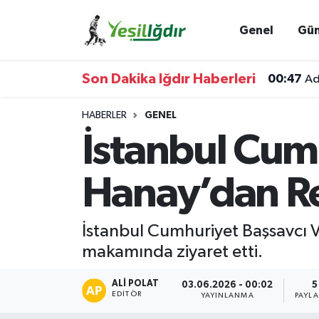
Genel
Gü
Iğdır Nöbetçi Eczaneler
Son Dakika Iğdır Haberleri
00:47
Ad
Iğdır Hava Durumu
HABERLER
GENEL
İğdir Namaz Vakitleri
İstanbul Cum
Iğdır Trafik Yoğunluk Haritası
Hanay’dan Re
Süper Lig Puan Durumu ve Fikstür
İstanbul Cumhuriyet Başsavcı Ve
Tüm Manşetler
makamında ziyaret etti.
Son Dakika Haberleri
ALI POLAT
03.06.2026 - 00:02
5
EDITÖR
YAYINLANMA
PAYL
Haber Arşivi