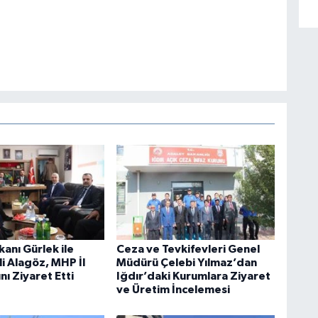
anı Gürlek ile
Ceza ve Tevkifevleri Genel
li Alagöz, MHP İl
Müdürü Çelebi Yılmaz’dan
nı Ziyaret Etti
Iğdır’daki Kurumlara Ziyaret
ve Üretim İncelemesi