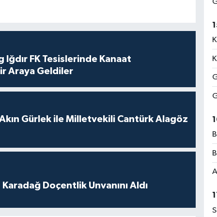
G
1
K
 Iğdır FK Tesislerinde Kanaat
K
ir Araya Geldiler
G
G
Akın Gürlek ile Milletvekili Cantürk Alagöz
1
B
B
A
t Karadağ Doçentlik Unvanını Aldı
1
S