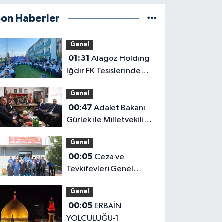
Son Haberler
Genel
01:31
Alagöz Holding
Iğdır FK Tesislerinde
Kanaat Önderleriyle Bir
Genel
Araya Geldiler
00:47
Adalet Bakanı
Gürlek ile Milletvekili
Alagöz, MHP İl
Genel
Başkanlığını Ziyaret Etti
00:05
Ceza ve
Tevkifevleri Genel
Müdürü Çelebi
Genel
Yılmaz’dan Iğdır’daki
00:05
ERBAİN
Kurumlara Ziyaret ve
YOLCULUĞU-1
Üretim İncelemesi