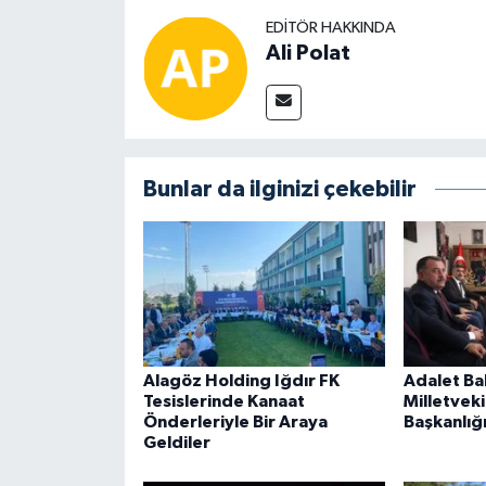
EDITÖR HAKKINDA
Ali Polat
Bunlar da ilginizi çekebilir
Alagöz Holding Iğdır FK
Adalet Bak
Tesislerinde Kanaat
Milletveki
Önderleriyle Bir Araya
Başkanlığı
Geldiler