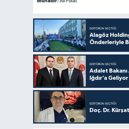
Muhabir:
Ali Polat
EDITÖRÜN SEÇTIĞI
Alagöz Holding
Önderleriyle B
EDITÖRÜN SEÇTIĞI
Adalet Bakanı 
Iğdır’a Geliyor
EDITÖRÜN SEÇTIĞI
Doç. Dr. Kürşa