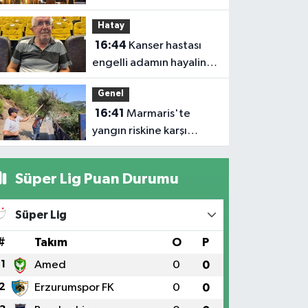
Hatay
16:44
Kanser hastası
engelli adamın hayalini
bile kuramadığı evine
Genel
kavuşunca döktüğü
16:41
Marmaris'te
gözyaşı duygulandırdı
yangın riskine karşı
kapsamlı temizlik
Süper Lig Puan Durumu
Süper Lig
#
Takım
O
P
1
Amed
0
0
2
Erzurumspor FK
0
0