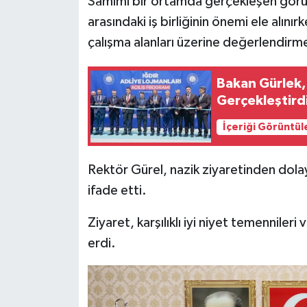
Samimi bir ortamda gerçekleşen görü
arasındaki iş birliğinin önemi ele alın
çalışma alanları üzerine değerlendirme
Bakan Gürlek, 
Gerçekleştird
İçeriği Görüntül
Rektör Gürel, nazik ziyaretinden dol
ifade etti.
Ziyaret, karşılıklı iyi niyet temenniler
erdi.