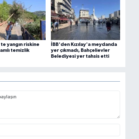
te yangın riskine
İBB'den Kızılay'a meydanda
amlı temizlik
yer çıkmadı, Bahçelievler
Belediyesi yer tahsis etti