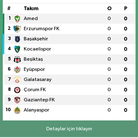
#
Takım
O
P
1
Amed
0
0
2
Erzurumspor FK
0
0
3
Başakşehir
0
0
4
Kocaelispor
0
0
5
Beşiktaş
0
0
6
Eyüpspor
0
0
7
Galatasaray
0
0
8
Çorum FK
0
0
9
Gaziantep FK
0
0
10
Alanyaspor
0
0
Detaylar için tıklayın