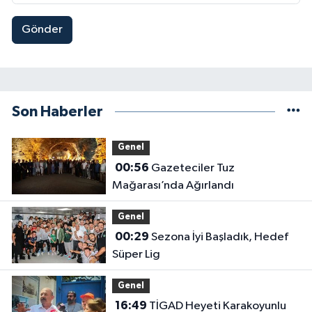
Gönder
Son Haberler
Genel
00:56
Gazeteciler Tuz
Mağarası’nda Ağırlandı
Genel
00:29
Sezona İyi Başladık, Hedef
Süper Lig
Genel
16:49
TİGAD Heyeti Karakoyunlu