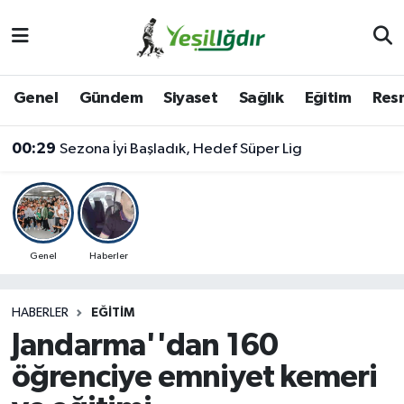
Iğdır Nöbetçi Eczaneler
Genel
Gündem
Siyaset
Sağlık
Eğitim
Resm
Iğdır Hava Durumu
00:29
Sezona İyi Başladık, Hedef Süper Lig
İğdir Namaz Vakitleri
Iğdır Trafik Yoğunluk Haritası
Süper Lig Puan Durumu ve Fikstür
Genel
Haberler
Tüm Manşetler
HABERLER
EĞITIM
Jandarma''dan 160
Son Dakika Haberleri
öğrenciye emniyet kemeri
Haber Arşivi