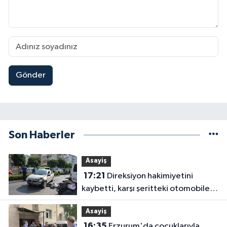
Gönder
Son Haberler
Asayiş
17:21
Direksiyon hakimiyetini
kaybetti, karşı şeritteki otomobile
çarptı
Asayiş
16:35
Erzurum'da çocuklarıyla