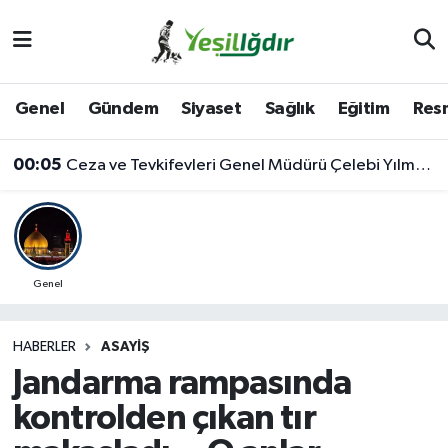
Iğdır Nöbetçi Eczaneler
Genel
Gündem
Siyaset
Sağlık
Eğitim
Resm
Iğdır Hava Durumu
00:05
Ceza ve Tevkifevleri Genel Müdürü Çelebi Yılmaz’dan Iğdır’daki Kurumlara Ziyaret ve Üretim İncelemesi
İğdir Namaz Vakitleri
Iğdır Trafik Yoğunluk Haritası
Süper Lig Puan Durumu ve Fikstür
Genel
Tüm Manşetler
HABERLER
ASAYIŞ
Jandarma rampasında
Son Dakika Haberleri
kontrolden çıkan tır
Haber Arşivi