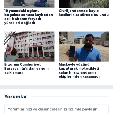
19 yaşındaki oğlunu
Çivril jandarması kayıp
boğulma sonucu kaybeden
keçileri kısa sürede bulundu
acılı babanın feryadı
yürekleri dağladı
Erzurum Cumhuriyet
Maskeyle yüzünü
Başsavcılığı'ndan yangın
kapatarak motosikleti
açıklaması
çalan hırsız jandarma
ekiplerinden kaçamadı
Yorumlar