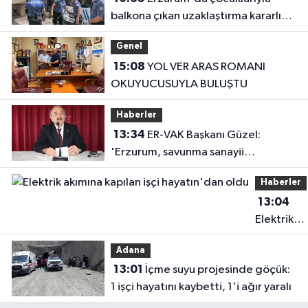
balkona çıkan uzaklaştırma kararlı
koca ikna edildi
Genel
15:08
YOL VER ARAS ROMANI
OKUYUCUSUYLA BULUŞTU
Haberler
13:34
ER-VAK Başkanı Güzel:
'Erzurum, savunma sanayii
ekosistemine daha güçlü şekilde
Haberler
dâhil edilmeli'
13:04
Elektrik
akımına
Adana
kapılan işç
13:01
İçme suyu projesinde göçük:
hayatın'd
1 işçi hayatını kaybetti, 1'i ağır yaralı
oldu