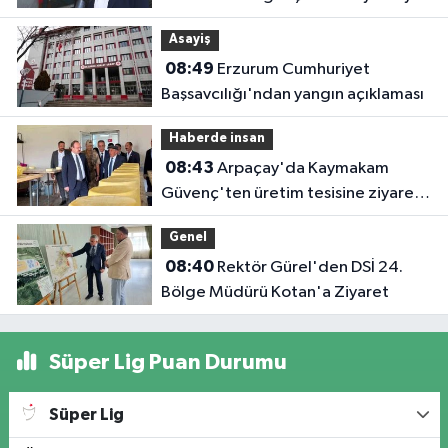
rehberlik sunuyor
Asayiş
08:49
Erzurum Cumhuriyet
Başsavcılığı'ndan yangın açıklaması
Haberde insan
08:43
Arpaçay'da Kaymakam
Güvenç'ten üretim tesisine ziyaret:
Yerel üretime destek vurgusu
Genel
08:40
Rektör Gürel'den DSİ 24.
Bölge Müdürü Kotan'a Ziyaret
Süper Lig Puan Durumu
Süper Lig