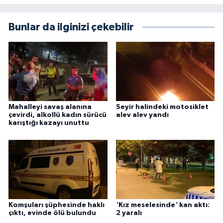
Bunlar da ilginizi çekebilir
Mahalleyi savaş alanına
Seyir halindeki motosiklet
çevirdi, alkollü kadın sürücü
alev alev yandı
karıştığı kazayı unuttu
Komşuları şüphesinde haklı
'Kız meselesinde' kan aktı:
çıktı, evinde ölü bulundu
2 yaralı