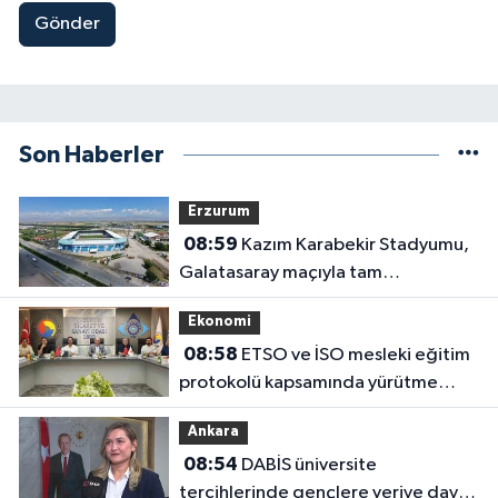
Gönder
Son Haberler
Erzurum
08:59
Kazım Karabekir Stadyumu,
Galatasaray maçıyla tam
kapasiteyle kapılarını açacak
Ekonomi
08:58
ETSO ve İSO mesleki eğitim
protokolü kapsamında yürütme
kurulu toplandı
Ankara
08:54
DABİS üniversite
tercihlerinde gençlere veriye dayalı