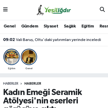
Iğdır Nöbetçi Eczaneler
Genel
Gündem
Siyaset
Sağlık
Eğitim
Resm
Iğdır Hava Durumu
09:02
Vali Baruş, Oltu'daki yatırımları yerinde inceledi
İğdir Namaz Vakitleri
Iğdır Trafik Yoğunluk Haritası
Süper Lig Puan Durumu ve Fikstür
Eğitim
Genel
Tüm Manşetler
HABERLER
HABERLER
Kadın Emeği Seramik
Son Dakika Haberleri
Atölyesi'nin eserleri
Haber Arşivi