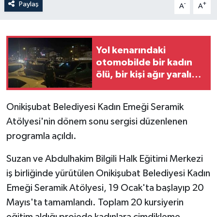
Paylaş
-
+
A
A
Yol kenarındaki
otomobilde bir kadın
ölü, bir kişi ağır yaralı
halde bulundu
Onikişubat Belediyesi Kadın Emeği Seramik
Atölyesi'nin dönem sonu sergisi düzenlenen
programla açıldı.
Suzan ve Abdulhakim Bilgili Halk Eğitimi Merkezi
iş birliğinde yürütülen Onikişubat Belediyesi Kadın
Emeği Seramik Atölyesi, 19 Ocak'ta başlayıp 20
Mayıs'ta tamamlandı. Toplam 20 kursiyerin
eğitim aldığı projede kadınlara cimdikleme,