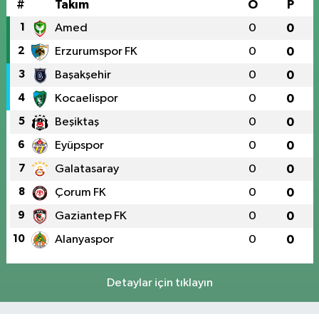
#
Takım
O
P
1
Amed
0
0
2
Erzurumspor FK
0
0
3
Başakşehir
0
0
4
Kocaelispor
0
0
5
Beşiktaş
0
0
6
Eyüpspor
0
0
7
Galatasaray
0
0
8
Çorum FK
0
0
9
Gaziantep FK
0
0
10
Alanyaspor
0
0
Detaylar için tıklayın