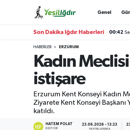
Genel
Gü
Iğdır Nöbetçi Eczaneler
Son Dakika Iğdır Haberleri
00:42
Sa
Iğdır Hava Durumu
HABERLER
ERZURUM
İğdir Namaz Vakitleri
Kadın Meclisi
Iğdır Trafik Yoğunluk Haritası
istişare
Süper Lig Puan Durumu ve Fikstür
Erzurum Kent Konseyi Kadın Mecl
Tüm Manşetler
Ziyarete Kent Konseyi Başkanı Y
katıldı.
Son Dakika Haberleri
HATEM POLAT
23.06.2026 - 13:23
2
Haber Arşivi
EDITÖR
YAYINLANMA