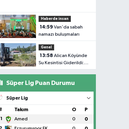
Haberde insan
14:59
Van'da sabah
namazı buluşmaları
Genel
13:58
Alican Köyünde
Su Kesintisi Giderildi:
Ekipler Anında
Müdahale Etti
Süper Lig Puan Durumu
Süper Lig
#
Takım
O
P
1
Amed
0
0
2
Erzurumspor FK
0
0