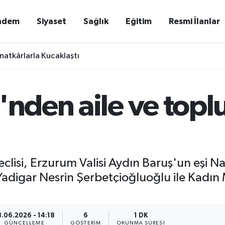
ndem
Siyaset
Sağlık
Eğitim
Resmi İlanlar
natkârlarla Kucaklaştı
'nden aile ve topl
isi, Erzurum Valisi Aydın Baruş'un eşi Nag
adigar Nesrin Şerbetçioğluoğlu ile Kadın M
3.06.2026 - 14:18
6
1 DK
GÜNCELLEME
GÖSTERIM
OKUNMA SÜRESI