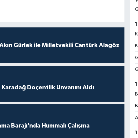
G
1
K
Akın Gürlek ile Milletvekili Cantürk Alagöz
K
G
G
1
t Karadağ Doçentlik Unvanını Aldı
B
B
A
ama Barajı’nda Hummalı Çalışma
1