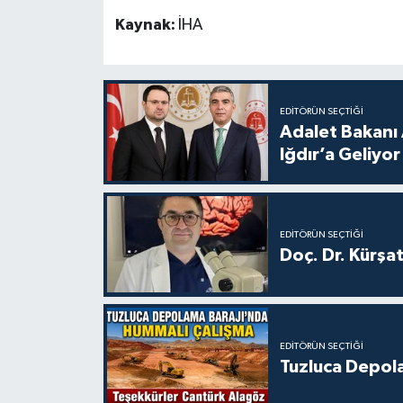
Kaynak:
İHA
EDITÖRÜN SEÇTIĞI
Adalet Bakanı 
Iğdır’a Geliyor
EDITÖRÜN SEÇTIĞI
Doç. Dr. Kürşa
EDITÖRÜN SEÇTIĞI
Tuzluca Depol