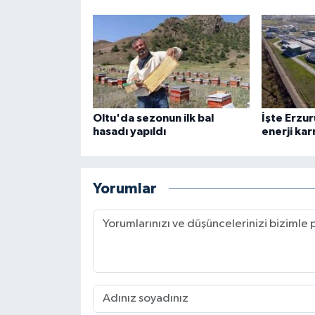
Oltu'da sezonun ilk bal
İşte Erzu
hasadı yapıldı
enerji kar
Yorumlar