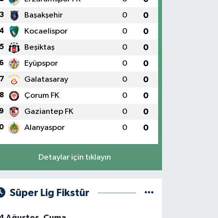
3
Başakşehir
0
0
4
Kocaelispor
0
0
5
Beşiktaş
0
0
6
Eyüpspor
0
0
7
Galatasaray
0
0
8
Çorum FK
0
0
9
Gaziantep FK
0
0
0
Alanyaspor
0
0
Detaylar için tıklayın
Süper Lig Fikstür
4 Ağustos, Cuma