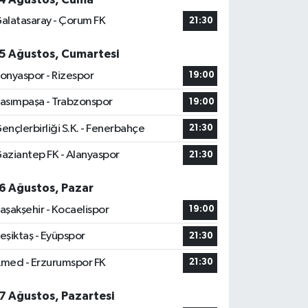
alatasaray - Çorum FK
21:30
5 Ağustos, Cumartesi
onyaspor - Rizespor
19:00
asımpaşa - Trabzonspor
19:00
ençlerbirliği S.K. - Fenerbahçe
21:30
aziantep FK - Alanyaspor
21:30
6 Ağustos, Pazar
aşakşehir - Kocaelispor
19:00
eşiktaş - Eyüpspor
21:30
med - Erzurumspor FK
21:30
7 Ağustos, Pazartesi