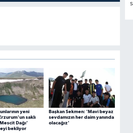
S
nlarının yeni
Başkan Sekmen: 'Mavi beyaz
Erzurum'un saklı
sevdamızın her daim yanında
'Mescit Dağı'
olacağız'
eyi bekliyor