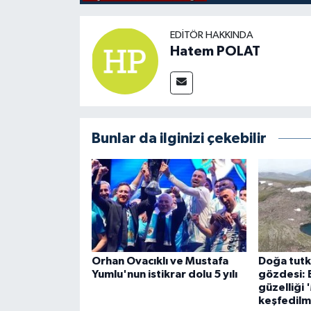
EDITÖR HAKKINDA
Hatem POLAT
Bunlar da ilginizi çekebilir
Orhan Ovacıklı ve Mustafa
Doğa tutku
Yumlu'nun istikrar dolu 5 yılı
gözdesi: 
güzelliği 
keşfedilm