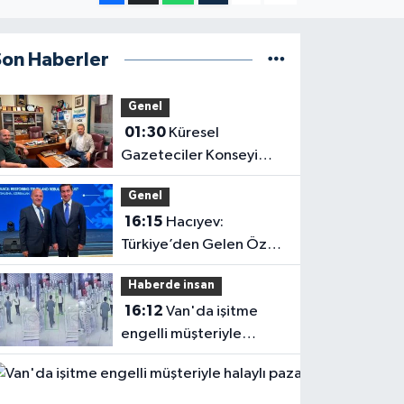
Son Haberler
Genel
01:30
Küresel
Gazeteciler Konseyi
Başkanı Mehmet Ali
Genel
Dim’den Gazetemize
16:15
Hacıyev:
Ziyaret
Türkiye’den Gelen Öz
Evine Gelir
Haberde insan
16:12
Van'da işitme
engelli müşteriyle
halaylı pazarlık
gülümsetti