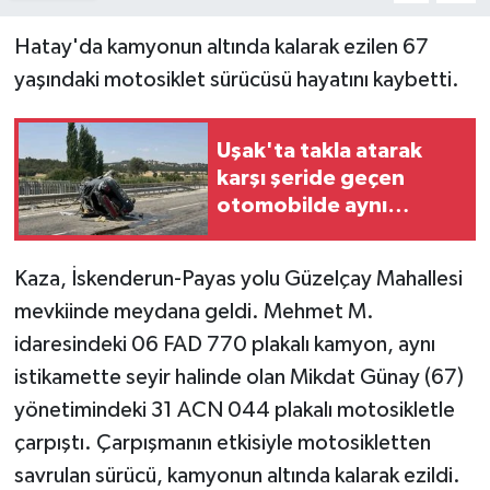
Hatay'da kamyonun altında kalarak ezilen 67
yaşındaki motosiklet sürücüsü hayatını kaybetti.
Uşak'ta takla atarak
karşı şeride geçen
otomobilde aynı
aileden 4 kişi yaralandı
Kaza, İskenderun-Payas yolu Güzelçay Mahallesi
mevkiinde meydana geldi. Mehmet M.
idaresindeki 06 FAD 770 plakalı kamyon, aynı
istikamette seyir halinde olan Mikdat Günay (67)
yönetimindeki 31 ACN 044 plakalı motosikletle
çarpıştı. Çarpışmanın etkisiyle motosikletten
savrulan sürücü, kamyonun altında kalarak ezildi.