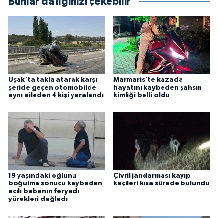
Bunlar da ilginizi çekebilir
Uşak'ta takla atarak karşı
Marmaris'te kazada
şeride geçen otomobilde
hayatını kaybeden şahsın
aynı aileden 4 kişi yaralandı
kimliği belli oldu
19 yaşındaki oğlunu
Çivril jandarması kayıp
boğulma sonucu kaybeden
keçileri kısa sürede bulundu
acılı babanın feryadı
yürekleri dağladı