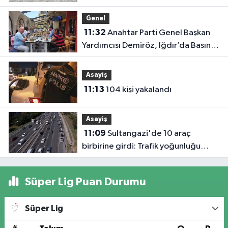
Genel
11:32
Anahtar Parti Genel Başkan
Yardımcısı Demiröz, Iğdır’da Basın
Mensuplarıyla Buluştu
Asayiş
11:13
104 kişi yakalandı
Asayiş
11:09
Sultangazi'de 10 araç
birbirine girdi: Trafik yoğunluğu
havadan görüntülendi
Süper Lig Puan Durumu
Süper Lig