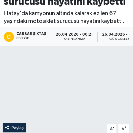
sürücüsü hayatını kaybetti
Hatay'da kamyonun altında kalarak ezilen 67
yaşındaki motosiklet sürücüsü hayatını kaybetti.
CABBAR ŞIKTAŞ
26.04.2026 - 00:21
26.04.2026 - 0
EDITÖR
YAYINLANMA
GÜNCELLEM
Paylaş
-
+
A
A