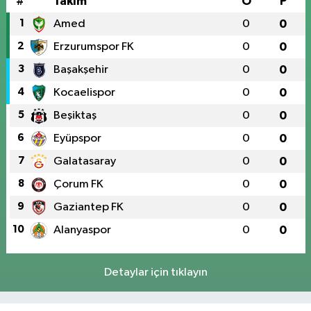
#
Takım
O
P
1
Amed
0
0
2
Erzurumspor FK
0
0
3
Başakşehir
0
0
4
Kocaelispor
0
0
5
Beşiktaş
0
0
6
Eyüpspor
0
0
7
Galatasaray
0
0
8
Çorum FK
0
0
9
Gaziantep FK
0
0
10
Alanyaspor
0
0
Detaylar için tıklayın