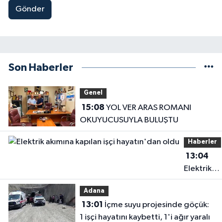
Gönder
Son Haberler
Genel
15:08
YOL VER ARAS ROMANI
OKUYUCUSUYLA BULUŞTU
Haberler
13:04
Elektrik
akımına
Adana
kapılan işç
13:01
İçme suyu projesinde göçük:
hayatın'd
1 işçi hayatını kaybetti, 1'i ağır yaralı
oldu