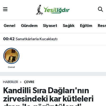
Iğdır Nöbetçi Eczaneler
Genel
Gündem
Siyaset
Sağlık
Eğitim
Resm
Iğdır Hava Durumu
00:42
Sanatkârlarla Kucaklaştı
İğdir Namaz Vakitleri
Iğdır Trafik Yoğunluk Haritası
Süper Lig Puan Durumu ve Fikstür
Genel
Tüm Manşetler
HABERLER
ÇEVRE
Kandilli Sıra Dağları'nın
Son Dakika Haberleri
zirvesindeki kar kütleleri
Haber Arşivi