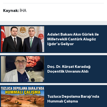
Kaynak:
İHA
Adalet Bakanı Akın Gürlek ile
Milletvekili Cantürk Alagöz
Iğdır’a Geliyor
Doç. Dr. Kürşat Karadağ
Doçentlik Unvanını Aldı
Tuzluca Depolama Barajı’nda
Hummalı Çalışma