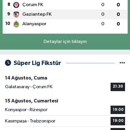
8
Çorum FK
0
0
9
Gaziantep FK
0
0
10
Alanyaspor
0
0
Detaylar için tıklayın
Süper Lig Fikstür
14 Ağustos, Cuma
Galatasaray - Çorum FK
21:30
15 Ağustos, Cumartesi
Konyaspor - Rizespor
19:00
Kasımpaşa - Trabzonspor
19:00