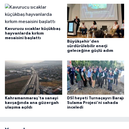
Kavurucu sıcaklar küçükbaş
hayvanlarda kırkım
mesaisini başlattı
Büyükşehir'den
sürdürülebilir enerji
geleceğine güçlü adım
Kahramanmaraş'ta sanayi
DSİ heyeti Turnaçayırı Barajı
kavşağında ana güzergah
Sulama Projesi'ni sahada
ulaşıma açıldı
inceledi