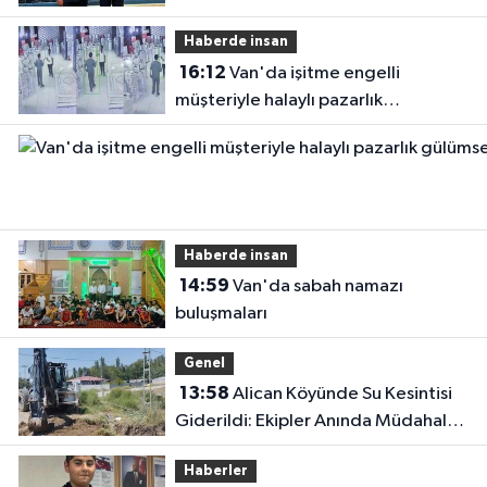
Haberde insan
16:12
Van'da işitme engelli
müşteriyle halaylı pazarlık
gülümsetti
Haberde insan
14:59
Van'da sabah namazı
buluşmaları
Genel
13:58
Alican Köyünde Su Kesintisi
Giderildi: Ekipler Anında Müdahale
Etti
Haberler