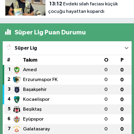
13:12
Evdeki silah faciası küçük
çocuğu hayattan kopardı
Süper Lig Puan Durumu
Süper Lig
#
Takım
O
P
1
Amed
0
0
2
Erzurumspor FK
0
0
3
Başakşehir
0
0
4
Kocaelispor
0
0
5
Beşiktaş
0
0
6
Eyüpspor
0
0
7
Galatasaray
0
0