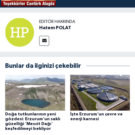
EDITÖR HAKKINDA
Hatem POLAT
Bunlar da ilginizi çekebilir
Doğa tutkunlarının yeni
İşte Erzurum'un çevre ve
gözdesi: Erzurum'un saklı
enerji karnesi
güzelliği 'Mescit Dağı'
keşfedilmeyi bekliyor